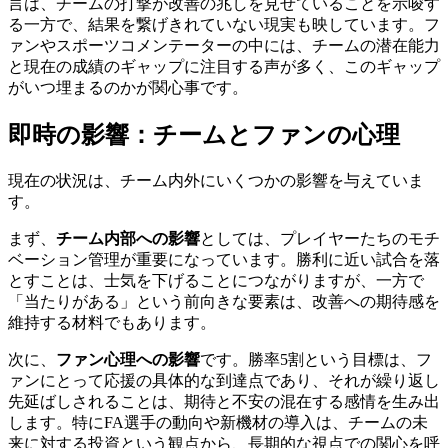
言は、チームの打撃が改善の兆しを見せていることを示唆す
る一方で、結果を繋げきれていない現実も映しています。フ
ァンやスポーツコメンテーターの中には、チームの潜在能力
と現在の成績のギャップに注目する声が多く、このギャップ
がいつ埋まるのかが関心事です。
即時の影響：チームとファンの心理
現在の状況は、チーム内外にいくつかの影響を与えていま
す。
まず、
チーム内部への影響
としては、プレイヤーたちのモチ
ベーション管理が重要になっています。勝利に近い試合を落
とすことは、士気を下げることにつながりますが、一方で
「当たりがある」という前向きな要素は、改善への期待感を
維持する材料でもあります。
次に、
ファン心理への影響
です。勝率5割という目標は、フ
ァンにとって応援の具体的な到達点であり、それが繰り返し
先延ばしされることは、期待と不安の混在する感情を生み出
します。特にFA選手の動向や新機材の導入は、チームの未
来に対する投資という観点から、長期的な視点での関心を呼