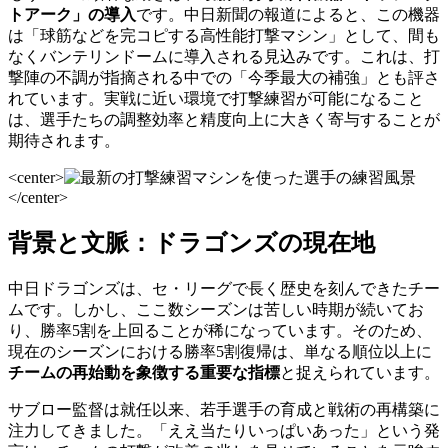
トアーク」の導入
です。中日新聞の報道によると、この機器
は「球筋などを完コピする高性能打撃マシン」として、間も
なくバンテリンドームに導入される見込みです。これは、打
撃陣の不調が指摘される中での「今季最大の補強」とも評さ
れています。実戦に近い環境で打撃練習が可能になること
は、選手たちの調整効率と精度向上に大きく寄与することが
期待されます。
<center>
</center>
背景と文脈：ドラゴンズの現在地
中日ドラゴンズは、セ・リーグで長く歴史を刻んできたチー
ムです。しかし、ここ数シーズンは苦しい時期が続いてお
り、勝率5割を上回ることが稀になっています。そのため、
現在のシーズンにおける勝率5割復帰は、単なる順位以上に
チームの再始動を象徴する重要な指標
と捉えられています。
サブロー監督は就任以来、若手選手の育成と戦術の再構築に
注力してきました。「ええ当たりいっぱいあった」という発