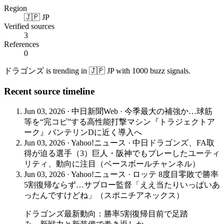
Region
🇯🇵 JP
Verified sources
3
References
0
ドラゴンズ is trending in 🇯🇵 JP with 1000 buzz signals.
Recent source timeline
Jun 03, 2026
·
中日新聞Web
·
今季最大の補強か…球筋
等を“完コピ”する高性能打撃マシン『トラジェクトア
ーク』バンテリンDに近く導入へ
Jun 03, 2026
·
Yahoo!ニュース
·
中日ドラゴンズ、FA取
得が迫る選手（3）巨人・阪神でもプレーしたユーティ
リティ、動向に注目（ベースボールチャンネル）
Jun 03, 2026
·
Yahoo!ニュース
·
ロッテ 8度目零敗で勝率
5割復帰ならず…サブロー監督「ええ当たりいっぱいあ
ったんですけどね」（スポニチアネックス）
ドラゴンズ最新動向：勝率5割復帰目前で足踏