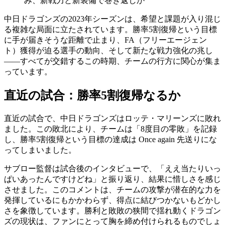
み、新戦力と新装備で巻き返しか
中日ドラゴンズの2023年シーズンは、希望と課題が入り混じ
る複雑な局面に立たされています。勝率5割復帰という目標
に手が届きそうな距離で止まり、FA（フリーエージェン
ト）獲得が迫る選手の動向、そして新たな戦力強化の兆し
——すべてが交錯するこの時期、チームの行方に関心が集ま
っています。
直近の試合：勝率5割復帰なるか
直近の試合で、中日ドラゴンズはロッテ・マリーンズに敗れ
ました。この敗北により、チームは「8度目の零敗」を記録
し、勝率5割復帰という目標の達成は Once again 先送りにな
ってしまいました。
サブロー監督は試合後のインタビューで、「ええ当たりいっ
ぱいあったんですけどね」と振り返り、結果に惜しさを感じ
させました。このコメントは、チームの攻撃が潜在的な力を
発揮しているにもかかわらず、得点に結びつかないもどかし
さを象徴しています。勝利と敗敗の狭間で揺れ動くドラゴン
ズの現状は、ファンにとって胸を締め付けられるものでしょ