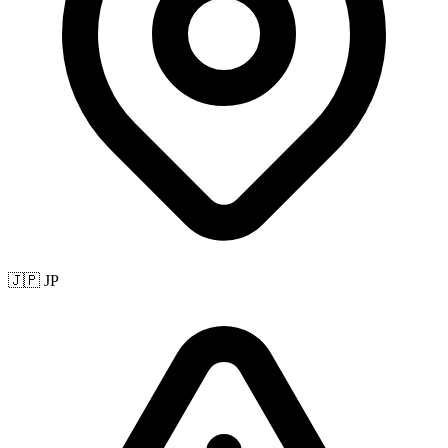
🇯🇵 JP