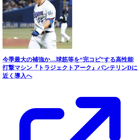
今季最大の補強か…球筋等を“完コピ”する高性能
打撃マシン『トラジェクトアーク』バンテリンDに
近く導入へ