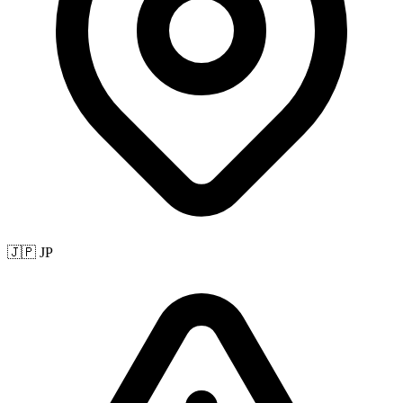
🇯🇵 JP