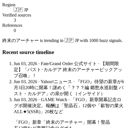
Region
🇯🇵 JP
Verified sources
3
References
0
終末のアーチャー is trending in 🇯🇵 JP with 1000 buzz signals.
Recent source timeline
Jun 03, 2026
·
Fate/Grand Order 公式サイト
·
【期間限
定】「パスト･カルデア 終末のアーチャーピックアッ
プ召喚」！
Jun 03, 2026
·
Yahoo!ニュース
·
『FGO』待望の新章が6
月3日20時に開幕！謎めく「？？？編 郷愁永巡刻盤 パ
スト・カルデア」の扉が開く（インサイド）
Jun 03, 2026
·
GAME Watch
·
「FGO」新章開幕記念ロ
グボ開催決定。報酬は「聖晶石」12個や「叡智の業火
ALL★5(SSR)」20枚など
「FGO」新章「終末のアーチャー」開幕！聖晶