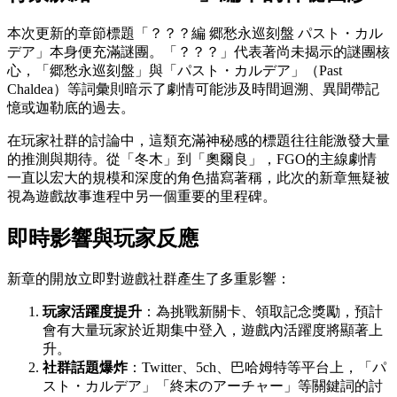
本次更新的章節標題「？？？編 郷愁永巡刻盤 パスト・カル
デア」本身便充滿謎團。「？？？」代表著尚未揭示的謎團核
心，「郷愁永巡刻盤」與「パスト・カルデア」（Past
Chaldea）等詞彙則暗示了劇情可能涉及時間迴溯、異聞帶記
憶或迦勒底的過去。
在玩家社群的討論中，這類充滿神秘感的標題往往能激發大量
的推測與期待。從「冬木」到「奧爾良」，FGO的主線劇情
一直以宏大的規模和深度的角色描寫著稱，此次的新章無疑被
視為遊戲故事進程中另一個重要的里程碑。
即時影響與玩家反應
新章的開放立即對遊戲社群產生了多重影響：
玩家活躍度提升
：為挑戰新關卡、領取記念獎勵，預計
會有大量玩家於近期集中登入，遊戲內活躍度將顯著上
升。
社群話題爆炸
：Twitter、5ch、巴哈姆特等平台上，「パ
スト・カルデア」「終末のアーチャー」等關鍵詞的討