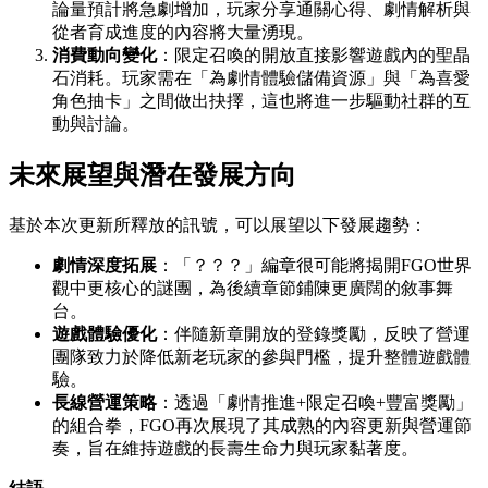
論量預計將急劇增加，玩家分享通關心得、劇情解析與
從者育成進度的內容將大量湧現。
消費動向變化
：限定召喚的開放直接影響遊戲內的聖晶
石消耗。玩家需在「為劇情體驗儲備資源」與「為喜愛
角色抽卡」之間做出抉擇，這也將進一步驅動社群的互
動與討論。
未來展望與潛在發展方向
基於本次更新所釋放的訊號，可以展望以下發展趨勢：
劇情深度拓展
：「？？？」編章很可能將揭開FGO世界
觀中更核心的謎團，為後續章節鋪陳更廣闊的敘事舞
台。
遊戲體驗優化
：伴隨新章開放的登錄獎勵，反映了營運
團隊致力於降低新老玩家的參與門檻，提升整體遊戲體
驗。
長線營運策略
：透過「劇情推進+限定召喚+豐富獎勵」
的組合拳，FGO再次展現了其成熟的內容更新與營運節
奏，旨在維持遊戲的長壽生命力與玩家黏著度。