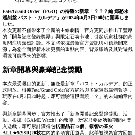
石12個など豪華記念ログボも
Fate/Grand Order（FGO）の待望の新章「？？？編 郷愁永
巡刻盤 パスト・カルデア」が2024年6月3日20時に開幕しま
した。
本次更新不僅帶來了全新的主線劇情，官方更同步推出了豐厚
的「開幕記念登錄獎勵」與限定召喚卡池，引起玩家社群的高
度關注與熱烈討論。本文將依據最新官方資訊與可信新聞來
源，為您全面解析本次更新的重點內容、背景脈絡及其對遊戲
環境可能帶來的影響。
新章開幕與豪華記念獎勵
本次最受矚目的更新，無疑是新章「パスト・カルデア」的正
式開放。根據Fate/Grand Order官方網站與多家遊戲媒體報導，
玩家在6月3日20時起，即可體驗這段圍繞「？」的未知編章內
容。
與新章開幕同步，官方推出了「新章開幕記念登錄獎勵」活
動。根據《GAME Watch》的報導，玩家只要於活動期間內登
入遊戲，即可累計獲得包括
聖晶石12個、叡智の業火
ALL★5(SSR)20枚
在內的多項實用道具。此舉被視為官方回饋