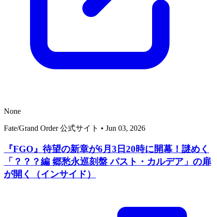
None
Fate/Grand Order 公式サイト
•
Jun 03, 2026
『FGO』待望の新章が6月3日20時に開幕！謎めく
「？？？編 郷愁永巡刻盤 パスト・カルデア」の扉
が開く（インサイド）