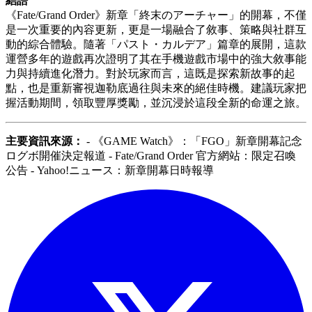
結語
《Fate/Grand Order》新章「終末のアーチャー」的開幕，不僅
是一次重要的內容更新，更是一場融合了敘事、策略與社群互
動的綜合體驗。隨著「パスト・カルデア」篇章的展開，這款
運營多年的遊戲再次證明了其在手機遊戲市場中的強大敘事能
力與持續進化潛力。對於玩家而言，這既是探索新故事的起
點，也是重新審視迦勒底過往與未來的絕佳時機。建議玩家把
握活動期間，領取豐厚獎勵，並沉浸於這段全新的命運之旅。
主要資訊來源：
- 《GAME Watch》：「FGO」新章開幕記念
ログボ開催決定報道 - Fate/Grand Order 官方網站：限定召喚
公告 - Yahoo!ニュース：新章開幕日時報導