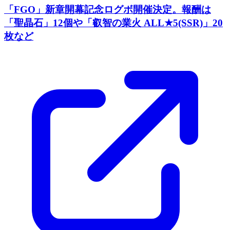
「FGO」新章開幕記念ログボ開催決定。報酬は
「聖晶石」12個や「叡智の業火 ALL★5(SSR)」20
枚など