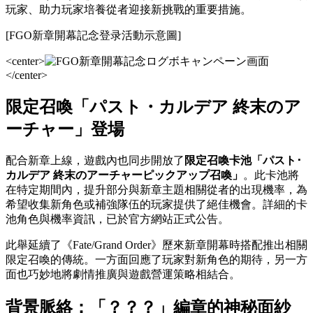
玩家、助力玩家培養從者迎接新挑戰的重要措施。
[FGO新章開幕記念登录活動示意圖]
<center>
</center>
限定召喚「パスト・カルデア 終末のア
ーチャー」登場
配合新章上線，遊戲內也同步開放了
限定召喚卡池「パスト･
カルデア 終末のアーチャーピックアップ召喚」
。此卡池將
在特定期間內，提升部分與新章主題相關從者的出現機率，為
希望收集新角色或補強隊伍的玩家提供了絕佳機會。詳細的卡
池角色與機率資訊，已於官方網站正式公告。
此舉延續了《Fate/Grand Order》歷來新章開幕時搭配推出相關
限定召喚的傳統。一方面回應了玩家對新角色的期待，另一方
面也巧妙地將劇情推廣與遊戲營運策略相結合。
背景脈絡：「？？？」編章的神秘面紗