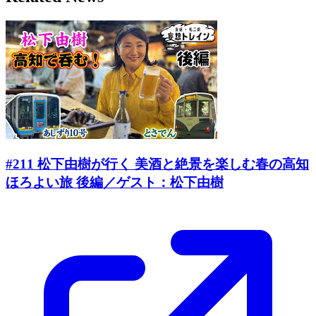
#211 松下由樹が行く 美酒と絶景を楽しむ春の高知
ほろよい旅 後編／ゲスト：松下由樹