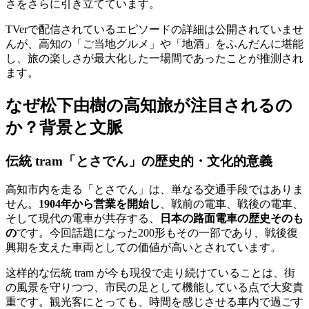
さをさらに引き立てています。
TVerで配信されているエピソードの詳細は公開されていませ
んが、高知の「ご当地グルメ」や「地酒」をふんだんに堪能
し、旅の楽しさが最大化した一場間であったことが推測され
ます。
なぜ松下由樹の高知旅が注目されるの
か？背景と文脈
伝統 tram「とさでん」の歴史的・文化的意義
高知市内を走る「とさでん」は、単なる交通手段ではありま
せん。
1904年から営業を開始し
、戦前の電車、戦後の電車、
そして現代の電車が共存する、
日本の路面電車の歴史そのも
の
です。今回話題になった200形もその一部であり、戦後復
興期を支えた車両としての価値が高いとされています。
这样的な伝統 tram が今も現役で走り続けていることは、街
の風景を守りつつ、市民の足として機能している点で大変貴
重です。観光客にとっても、時間を感じさせる車内で過ごす