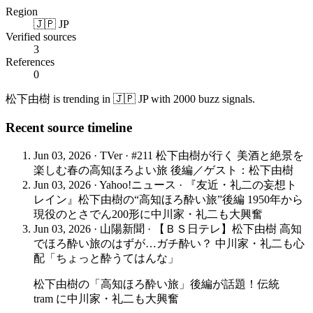
Region
🇯🇵 JP
Verified sources
3
References
0
松下由樹 is trending in 🇯🇵 JP with 2000 buzz signals.
Recent source timeline
Jun 03, 2026
·
TVer
·
#211 松下由樹が行く 美酒と絶景を
楽しむ春の高知ほろよい旅 後編／ゲスト：松下由樹
Jun 03, 2026
·
Yahoo!ニュース
·
『友近・礼二の妄想ト
レイン』松下由樹の“高知ほろ酔い旅”後編 1950年から
現役のとさでん200形に中川家・礼二も大興奮
Jun 03, 2026
·
山陽新聞
·
【ＢＳ日テレ】松下由樹 高知
でほろ酔い旅のはずが…ガチ酔い？ 中川家・礼二も心
配「ちょっと酔うてはんな」
松下由樹の「高知ほろ酔い旅」後編が話題！伝統
tram に中川家・礼二も大興奮