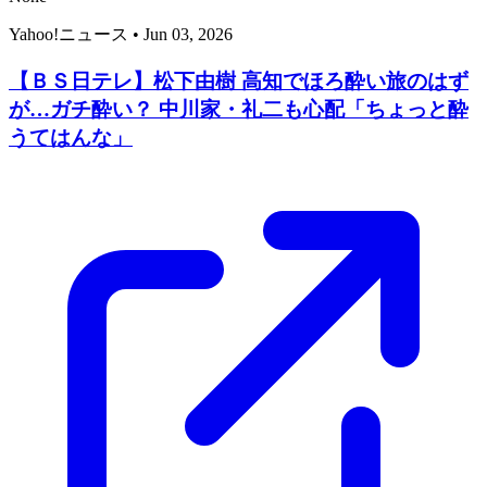
Yahoo!ニュース
•
Jun 03, 2026
【ＢＳ日テレ】松下由樹 高知でほろ酔い旅のはず
が…ガチ酔い？ 中川家・礼二も心配「ちょっと酔
うてはんな」