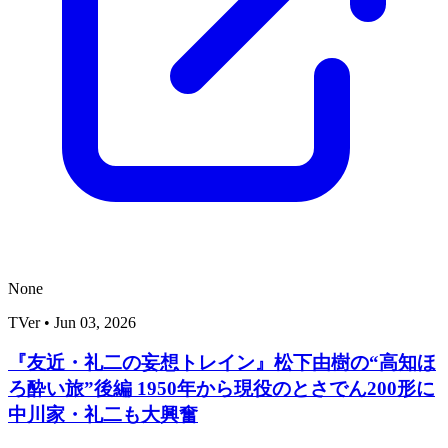
None
TVer
•
Jun 03, 2026
『友近・礼二の妄想トレイン』松下由樹の“高知ほ
ろ酔い旅”後編 1950年から現役のとさでん200形に
中川家・礼二も大興奮