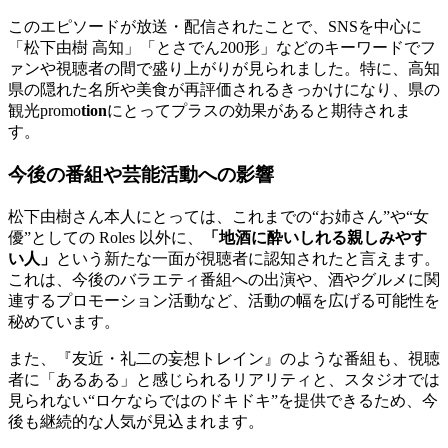
このエピソードが放送・配信されたことで、SNSを中心に
「松下由樹 高知」「とさでん200形」などのキーワードでフ
ァンや視聴者の間で盛り上がりが見られました。特に、高知
県の隠れた名所や美食が再評価されるきっかけになり、県の
観光promo
tion
にとってプラスの効果があると期待されま
す。
今後の番組や芸能活動への影響
松下由樹さん本人にとっては、これまでの“お姉さん”や“女
優”としての Roles 以外に、
「地酒に酔いしれる親しみやす
い人」
という新たな一面が視聴者に認知されたと言えます。
これは、今後のバラエティ番組への出演や、酒やグルメに関
連するプロモーション活動など、活動の幅を広げる可能性を
秘めています。
また、『友近・礼二の妄想トレイン』のような番組も、視聴
者に「あるある」と感じられるリアリティと、スタジオでは
見られない“ロケならではのドキドキ”を提供できるため、今
後も継続的な人気が見込まれます。