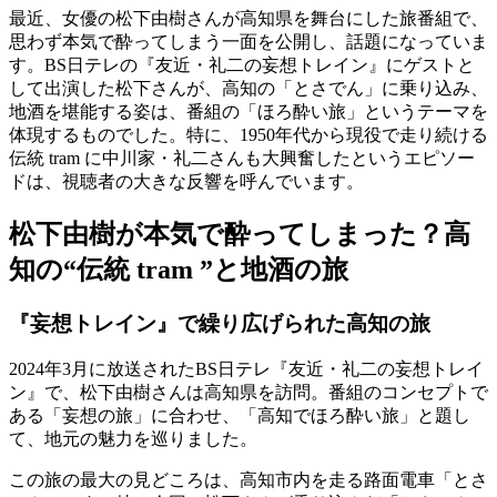
最近、女優の松下由樹さんが高知県を舞台にした旅番組で、
思わず本気で酔ってしまう一面を公開し、話題になっていま
す。BS日テレの『友近・礼二の妄想トレイン』にゲストと
して出演した松下さんが、高知の「とさでん」に乗り込み、
地酒を堪能する姿は、番組の「ほろ酔い旅」というテーマを
体現するものでした。特に、1950年代から現役で走り続ける
伝統 tram に中川家・礼二さんも大興奮したというエピソー
ドは、視聴者の大きな反響を呼んでいます。
松下由樹が本気で酔ってしまった？高
知の“伝統 tram ”と地酒の旅
『妄想トレイン』で繰り広げられた高知の旅
2024年3月に放送されたBS日テレ『友近・礼二の妄想トレイ
ン』で、松下由樹さんは高知県を訪問。番組のコンセプトで
ある「妄想の旅」に合わせ、「高知でほろ酔い旅」と題し
て、地元の魅力を巡りました。
この旅の最大の見どころは、高知市内を走る路面電車「とさ