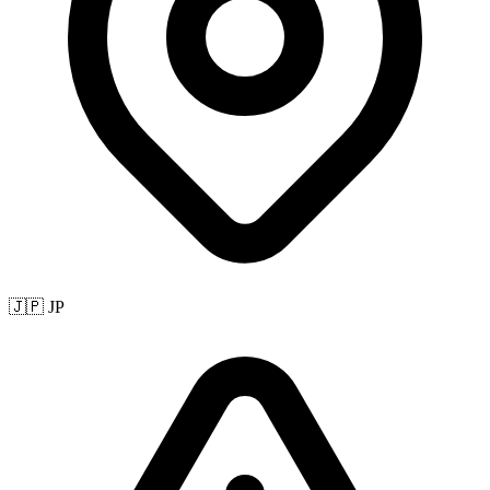
🇯🇵 JP