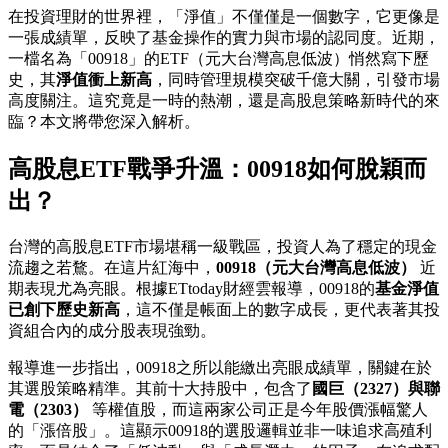
在投資理財的世界裡，「淨值」不僅僅是一個數字，它更像是
一張成績單，反映了基金操作的實力與市場的認同度。近期，
一檔名為「00918」的ETF（元大台灣高息低波）悄然寫下歷
史，其
淨值衝上新高
，同時管理規模突破千億大關，引發市場
高度關注。這究竟是一時的熱潮，還是高股息策略新時代的來
臨？本文將帶您深入解析。
高股息ETF戰爭升溫：00918如何脫穎而
出？
台灣的高股息ETF市場堪稱一級戰區，投資人為了穩定的現金
流趨之若鶩。在這片紅海中，
00918（元大台灣高息低波）
近
期表現尤為亮眼。根據ETtoday財經雲報導，00918的
基金淨值
已創下歷史新高
，這不僅是帳面上的數字成長，更代表著其投
資組合內的成分股表現強勁。
報導進一步指出，00918之所以能繳出亮眼成績單，關鍵在於
其選股策略精準。其前十大持股中，包含了
國巨（2327）與聯
電（2303）
等權值股，而這兩家公司正是今年股價漲幅驚人
的「漲倍股」。這顯示00918的選股邏輯並非一味追求高殖利