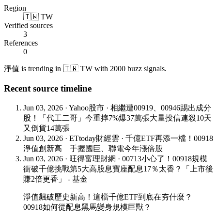
Region
🇹🇼 TW
Verified sources
3
References
0
淨值 is trending in 🇹🇼 TW with 2000 buzz signals.
Recent source timeline
Jun 03, 2026
·
Yahoo股市
·
相繼遭00919、00946踢出成分
股！「代工二哥」今重摔7%爆37萬張大量投信連殺10天
又倒貨14萬張
Jun 03, 2026
·
ETtoday財經雲
·
千億ETF再添一檔！00918
淨值創新高 手握國巨、聯電今年漲倍股
Jun 03, 2026
·
旺得富理財網
·
00713小心了！00918規模
衝破千億挑戰第5大高股息寶座配息17％太香？「上市後
賺2倍更香」 - 基金
淨值飆破歷史新高！這檔千億ETF到底在夯什麼？
00918如何從配息黑馬變身規模巨獸？