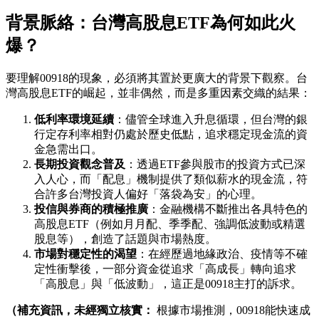
背景脈絡：台灣高股息ETF為何如此火
爆？
要理解00918的現象，必須將其置於更廣大的背景下觀察。台
灣高股息ETF的崛起，並非偶然，而是多重因素交織的結果：
低利率環境延續
：儘管全球進入升息循環，但台灣的銀
行定存利率相對仍處於歷史低點，追求穩定現金流的資
金急需出口。
長期投資觀念普及
：透過ETF參與股市的投資方式已深
入人心，而「配息」機制提供了類似薪水的現金流，符
合許多台灣投資人偏好「落袋為安」的心理。
投信與券商的積極推廣
：金融機構不斷推出各具特色的
高股息ETF（例如月月配、季季配、強調低波動或精選
股息等），創造了話題與市場熱度。
市場對穩定性的渴望
：在經歷過地緣政治、疫情等不確
定性衝擊後，一部分資金從追求「高成長」轉向追求
「高股息」與「低波動」，這正是00918主打的訴求。
（補充資訊，未經獨立核實：
根據市場推測，00918能快速成