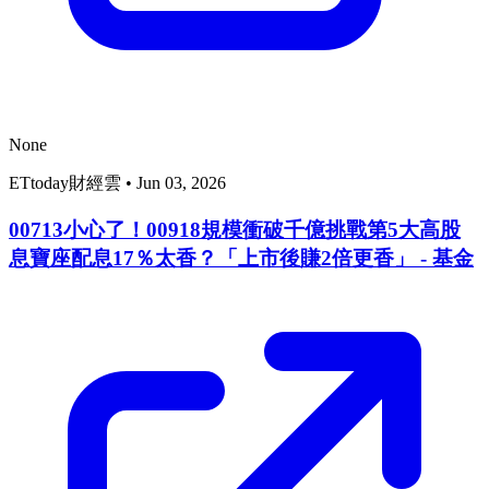
None
ETtoday財經雲
•
Jun 03, 2026
00713小心了！00918規模衝破千億挑戰第5大高股
息寶座配息17％太香？「上市後賺2倍更香」 - 基金