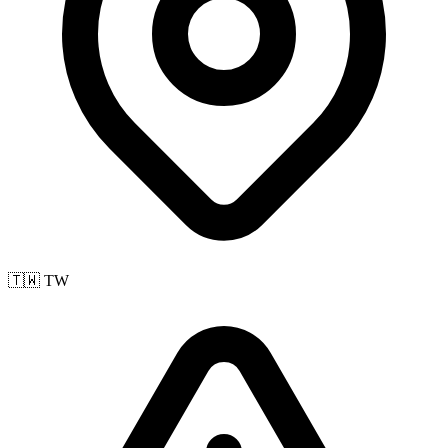
🇹🇼 TW