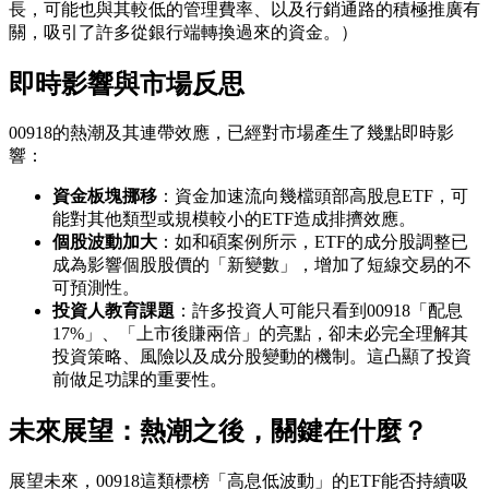
長，可能也與其較低的管理費率、以及行銷通路的積極推廣有
關，吸引了許多從銀行端轉換過來的資金。）
即時影響與市場反思
00918的熱潮及其連帶效應，已經對市場產生了幾點即時影
響：
資金板塊挪移
：資金加速流向幾檔頭部高股息ETF，可
能對其他類型或規模較小的ETF造成排擠效應。
個股波動加大
：如和碩案例所示，ETF的成分股調整已
成為影響個股股價的「新變數」，增加了短線交易的不
可預測性。
投資人教育課題
：許多投資人可能只看到00918「配息
17%」、「上市後賺兩倍」的亮點，卻未必完全理解其
投資策略、風險以及成分股變動的機制。這凸顯了投資
前做足功課的重要性。
未來展望：熱潮之後，關鍵在什麼？
展望未來，00918這類標榜「高息低波動」的ETF能否持續吸