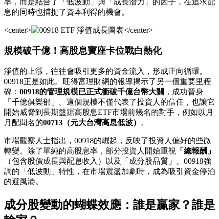
率，而是結合了「低波動」與「成長潛力」的因子，在追求配
息的同時也捕捉了資本利得的機會。
<center>
</center>
規模破千億！高股息寶座卡位戰白熱化
淨值的上漲，往往會吸引更多的資金流入，形成正向循環。
00918正是如此。旺得富理財網的報導揭示了另一個重要里程
碑：
00918的管理規模已正式衝破千億台幣大關
，成功晉身
「千億俱樂部」。這個規模不僅代表了投資人的信任，也讓它
開始威脅到長期盤踞高股息ETF市場前幾名的對手，例如以月
月配聞名的
00713（元大台灣高息低波）
。
市場觀察人士指出，00918的崛起，反映了投資人偏好的些微
轉變。除了單純的高股息率，部分投資人開始重視
「總報酬」
（包含股價成長與配息收入）以及「成分股品質」。00918強
調的「低波動」特性，在市場震盪加劇時，成為吸引資金停泊
的避風港。
成分股變動的蝴蝶效應：誰是贏家？誰是