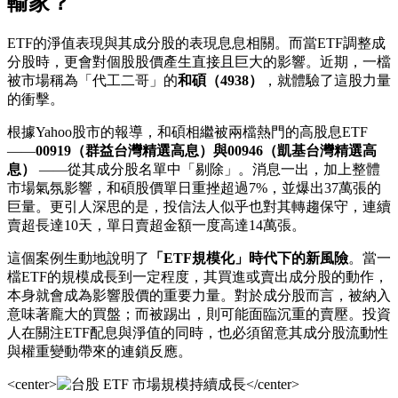
輸家？
ETF的淨值表現與其成分股的表現息息相關。而當ETF調整成
分股時，更會對個股股價產生直接且巨大的影響。近期，一檔
被市場稱為「代工二哥」的
和碩（4938）
，就體驗了這股力量
的衝擊。
根據Yahoo股市的報導，和碩相繼被兩檔熱門的高股息ETF
——
00919（群益台灣精選高息）與00946（凱基台灣精選高
息）
——從其成分股名單中「剔除」。消息一出，加上整體
市場氣氛影響，和碩股價單日重挫超過7%，並爆出37萬張的
巨量。更引人深思的是，投信法人似乎也對其轉趨保守，連續
賣超長達10天，單日賣超金額一度高達14萬張。
這個案例生動地說明了
「ETF規模化」時代下的新風險
。當一
檔ETF的規模成長到一定程度，其買進或賣出成分股的動作，
本身就會成為影響股價的重要力量。對於成分股而言，被納入
意味著龐大的買盤；而被踢出，則可能面臨沉重的賣壓。投資
人在關注ETF配息與淨值的同時，也必須留意其成分股流動性
與權重變動帶來的連鎖反應。
<center>
</center>