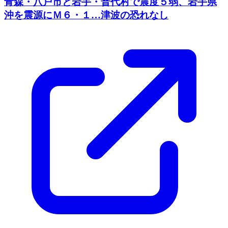
青森・八戸市と岩手・普代村で震度５弱、岩手県
沖を震源にＭ６・１…津波の恐れなし