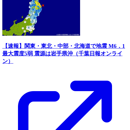
【速報】関東・東北・中部・北海道で地震 M6．1
最大震度5弱 震源は岩手県沖（千葉日報オンライ
ン）