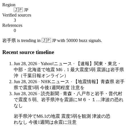
Region
🇯🇵 JP
Verified sources
3
References
0
岩手県 is trending in 🇯🇵 JP with 50000 buzz signals.
Recent source timeline
Jun 28, 2026
·
Yahoo!ニュース
·
【速報】関東・東北・
中部・北海道で地震 M6．1 最大震度5弱 震源は岩手県
沖（千葉日報オンライン）
Jun 28, 2026
·
NHKニュース
·
【地震情報】青森県 岩手
県で震度5弱 今後1週間程度 注意を
Jun 28, 2026
·
読売新聞
·
青森・八戸市と岩手・普代村
で震度５弱、岩手県沖を震源にＭ６・１…津波の恐れ
なし
岩手県沖でM6.1の地震 震度5弱を観測 津波の恐
れなし 今後1週間は余震に注意