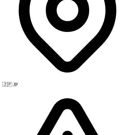
🇯🇵 JP