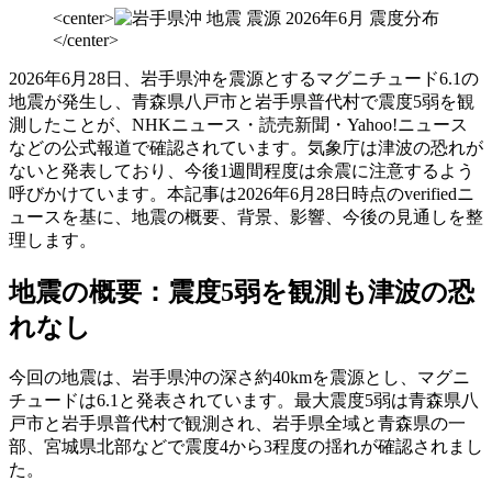
<center>
</center>
2026年6月28日、岩手県沖を震源とするマグニチュード6.1の
地震が発生し、青森県八戸市と岩手県普代村で震度5弱を観
測したことが、NHKニュース・読売新聞・Yahoo!ニュース
などの公式報道で確認されています。気象庁は津波の恐れが
ないと発表しており、今後1週間程度は余震に注意するよう
呼びかけています。本記事は2026年6月28日時点のverifiedニ
ュースを基に、地震の概要、背景、影響、今後の見通しを整
理します。
地震の概要：震度5弱を観測も津波の恐
れなし
今回の地震は、岩手県沖の深さ約40kmを震源とし、マグニ
チュードは6.1と発表されています。最大震度5弱は青森県八
戸市と岩手県普代村で観測され、岩手県全域と青森県の一
部、宮城県北部などで震度4から3程度の揺れが確認されまし
た。