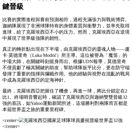
鍵晉級
比賽的實際進程與賽前預測相符，過程充滿張力與戰術博弈。
迦納隊展現了非洲球隊特有的身體素質與衝擊力，並率先取得
進球，給了克羅埃西亞不小的压力。然而，克羅埃西亞在逆境
中展現了世界級強隊的韌性。
真正的轉折點出現在下半場，由克羅埃西亞的靈魂人物——盧
卡·莫德里奇（Luka Modrić）所主導。這位被譽為「魔笛」的
中場大師，在關鍵時刻挺身而出。根據UDN報導，莫德里奇
不僅貢獻了極其關鍵的助攻，幫助球隊扳平比分，更在防守端
發揮了重要的指揮與攔截作用。他的經驗與視野在混亂的戰局
中成為克羅埃西亞的定海神針。
最終，克羅埃西亞把握住了機會，再進一球，將比分鎖定在2
比1。終場哨音響起時，確認了克羅埃西亞與迦納雙雙晉級32
強的喜訊，如Yahoo運動新聞所述，這場勝利對兩隊而言都是
本屆世界盃之旅的重要里程碑。
<center>
</center>