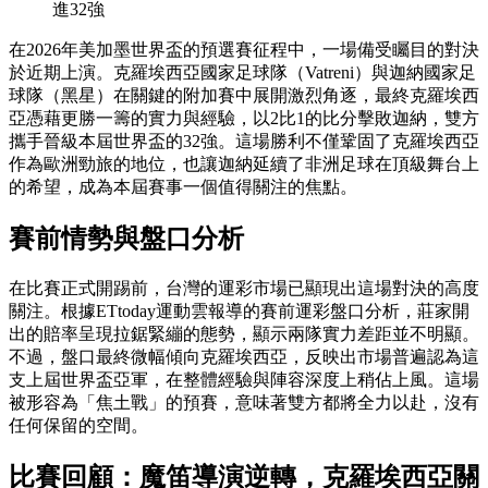
進32強
在2026年美加墨世界盃的預選賽征程中，一場備受矚目的對決
於近期上演。克羅埃西亞國家足球隊（Vatreni）與迦納國家足
球隊（黑星）在關鍵的附加賽中展開激烈角逐，最終克羅埃西
亞憑藉更勝一籌的實力與經驗，以2比1的比分擊敗迦納，雙方
攜手晉級本屆世界盃的32強。這場勝利不僅鞏固了克羅埃西亞
作為歐洲勁旅的地位，也讓迦納延續了非洲足球在頂級舞台上
的希望，成為本屆賽事一個值得關注的焦點。
賽前情勢與盤口分析
在比賽正式開踢前，台灣的運彩市場已顯現出這場對決的高度
關注。根據ETtoday運動雲報導的賽前運彩盤口分析，莊家開
出的賠率呈現拉鋸緊繃的態勢，顯示兩隊實力差距並不明顯。
不過，盤口最終微幅傾向克羅埃西亞，反映出市場普遍認為這
支上屆世界盃亞軍，在整體經驗與陣容深度上稍佔上風。這場
被形容為「焦土戰」的預賽，意味著雙方都將全力以赴，沒有
任何保留的空間。
比賽回顧：魔笛導演逆轉，克羅埃西亞關