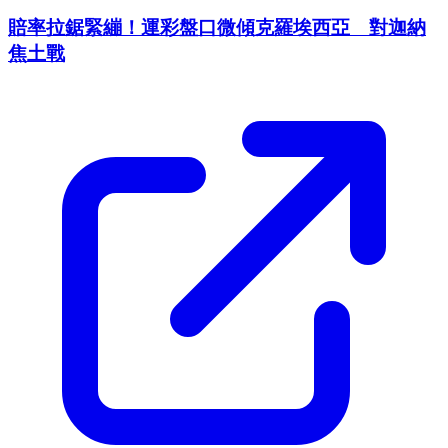
賠率拉鋸緊繃！運彩盤口微傾克羅埃西亞 對迦納
焦土戰