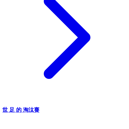
世 足 的 淘汰賽