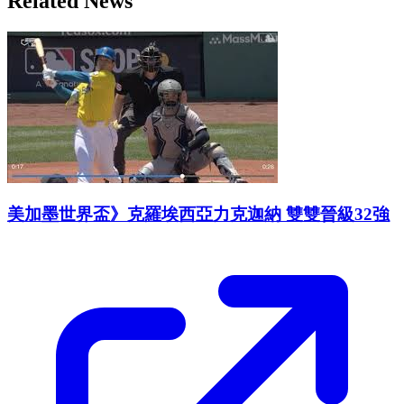
Related News
美加墨世界盃》克羅埃西亞力克迦納 雙雙晉級32強