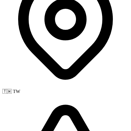
🇹🇼 TW