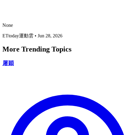
None
ETtoday運動雲
•
Jun 28, 2026
More Trending Topics
屠穎