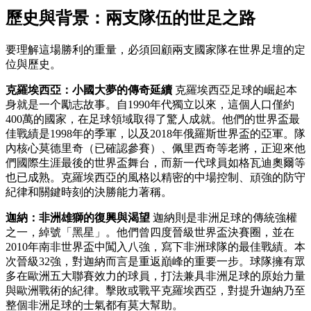
歷史與背景：兩支隊伍的世足之路
要理解這場勝利的重量，必須回顧兩支國家隊在世界足壇的定
位與歷史。
克羅埃西亞：小國大夢的傳奇延續
克羅埃西亞足球的崛起本
身就是一个勵志故事。自1990年代獨立以來，這個人口僅約
400萬的國家，在足球領域取得了驚人成就。他們的世界盃最
佳戰績是1998年的季軍，以及2018年俄羅斯世界盃的亞軍。隊
內核心莫德里奇（已確認參賽）、佩里西奇等老將，正迎來他
們國際生涯最後的世界盃舞台，而新一代球員如格瓦迪奧爾等
也已成熟。克羅埃西亞的風格以精密的中場控制、頑強的防守
紀律和關鍵時刻的決勝能力著稱。
迦納：非洲雄獅的復興與渴望
迦納則是非洲足球的傳統強權
之一，綽號「黑星」。他們曾四度晉級世界盃決賽圈，並在
2010年南非世界盃中闖入八強，寫下非洲球隊的最佳戰績。本
次晉級32強，對迦納而言是重返巔峰的重要一步。球隊擁有眾
多在歐洲五大聯賽效力的球員，打法兼具非洲足球的原始力量
與歐洲戰術的紀律。擊敗或戰平克羅埃西亞，對提升迦納乃至
整個非洲足球的士氣都有莫大幫助。