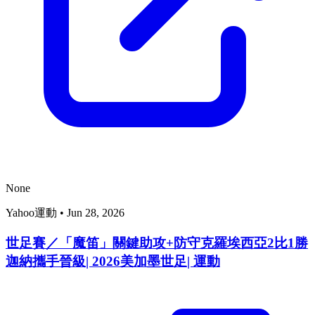
None
Yahoo運動
•
Jun 28, 2026
世足賽／「魔笛」關鍵助攻+防守克羅埃西亞2比1勝
迦納攜手晉級| 2026美加墨世足| 運動