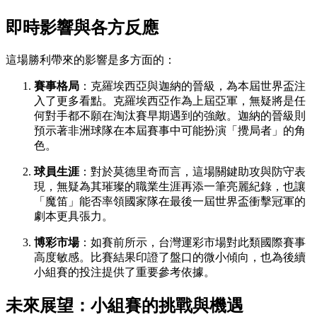
即時影響與各方反應
這場勝利帶來的影響是多方面的：
賽事格局
：克羅埃西亞與迦納的晉級，為本屆世界盃注
入了更多看點。克羅埃西亞作為上屆亞軍，無疑將是任
何對手都不願在淘汰賽早期遇到的強敵。迦納的晉級則
預示著非洲球隊在本屆賽事中可能扮演「攪局者」的角
色。
球員生涯
：對於莫德里奇而言，這場關鍵助攻與防守表
現，無疑為其璀璨的職業生涯再添一筆亮麗紀錄，也讓
「魔笛」能否率領國家隊在最後一屆世界盃衝擊冠軍的
劇本更具張力。
博彩市場
：如賽前所示，台灣運彩市場對此類國際賽事
高度敏感。比賽結果印證了盤口的微小傾向，也為後續
小組賽的投注提供了重要參考依據。
未來展望：小組賽的挑戰與機遇