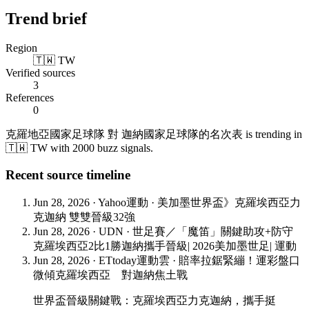
Trend brief
Region
🇹🇼 TW
Verified sources
3
References
0
克羅地亞國家足球隊 對 迦納國家足球隊的名次表 is trending in
🇹🇼 TW with 2000 buzz signals.
Recent source timeline
Jun 28, 2026
·
Yahoo運動
·
美加墨世界盃》克羅埃西亞力
克迦納 雙雙晉級32強
Jun 28, 2026
·
UDN
·
世足賽／「魔笛」關鍵助攻+防守
克羅埃西亞2比1勝迦納攜手晉級| 2026美加墨世足| 運動
Jun 28, 2026
·
ETtoday運動雲
·
賠率拉鋸緊繃！運彩盤口
微傾克羅埃西亞 對迦納焦土戰
世界盃晉級關鍵戰：克羅埃西亞力克迦納，攜手挺