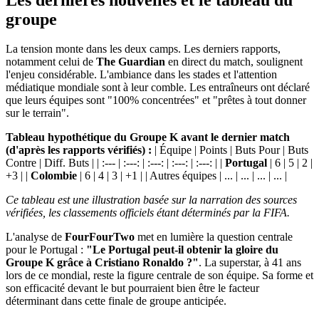
groupe
La tension monte dans les deux camps. Les derniers rapports,
notamment celui de
The Guardian
en direct du match, soulignent
l'enjeu considérable. L'ambiance dans les stades et l'attention
médiatique mondiale sont à leur comble. Les entraîneurs ont déclaré
que leurs équipes sont "100% concentrées" et "prêtes à tout donner
sur le terrain".
Tableau hypothétique du Groupe K avant le dernier match
(d'après les rapports vérifiés) :
| Équipe | Points | Buts Pour | Buts
Contre | Diff. Buts | | :--- | :---: | :---: | :---: | :---: | |
Portugal
| 6 | 5 | 2 |
+3 | |
Colombie
| 6 | 4 | 3 | +1 | | Autres équipes | ... | ... | ... | ... |
Ce tableau est une illustration basée sur la narration des sources
vérifiées, les classements officiels étant déterminés par la FIFA.
L'analyse de
FourFourTwo
met en lumière la question centrale
pour le Portugal :
"Le Portugal peut-il obtenir la gloire du
Groupe K grâce à Cristiano Ronaldo ?"
. La superstar, à 41 ans
lors de ce mondial, reste la figure centrale de son équipe. Sa forme et
son efficacité devant le but pourraient bien être le facteur
déterminant dans cette finale de groupe anticipée.