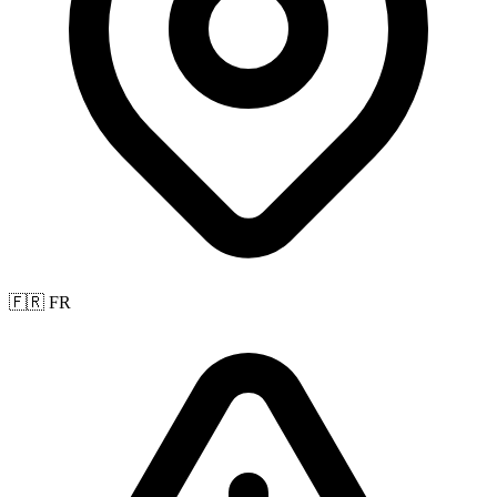
🇫🇷 FR