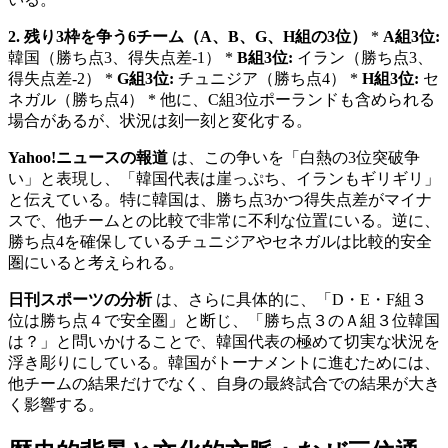
2. 残り3枠を争う6チーム（A、B、G、H組の3位）
*
A組3位:
韓国（勝ち点3、得失点差-1） *
B組3位:
イラン（勝ち点3、
得失点差-2） *
G組3位:
チュニジア（勝ち点4） *
H組3位:
セ
ネガル（勝ち点4） * 他に、C組3位ポーランドも含められる
場合があるが、状況は刻一刻と変化する。
Yahoo!ニュースの報道
は、この争いを「白熱の3位突破争
い」と表現し、「韓国代表は崖っぷち、イランもギリギリ」
と伝えている。特に韓国は、勝ち点3かつ得失点差がマイナ
スで、他チームとの比較で非常に不利な位置にいる。逆に、
勝ち点4を確保しているチュニジアやセネガルは比較的安全
圏にいると考えられる。
日刊スポーツの分析
は、さらに具体的に、「D・E・F組３
位は勝ち点４で安全圏」と断じ、「勝ち点３のＡ組３位韓国
は？」と問いかけることで、韓国代表の極めて切実な状況を
浮き彫りにしている。韓国がトーナメントに進むためには、
他チームの結果だけでなく、自身の最終試合での結果が大き
く影響する。