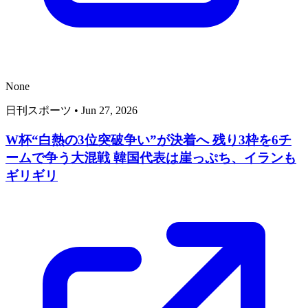
None
日刊スポーツ
•
Jun 27, 2026
W杯“白熱の3位突破争い”が決着へ 残り3枠を6チ
ームで争う大混戦 韓国代表は崖っぷち、イランも
ギリギリ