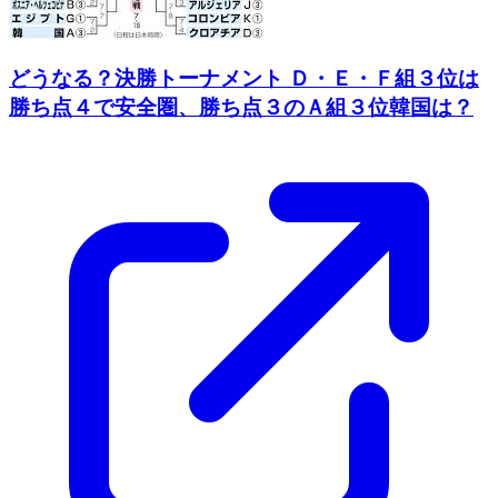
どうなる？決勝トーナメント Ｄ・Ｅ・Ｆ組３位は
勝ち点４で安全圏、勝ち点３のＡ組３位韓国は？