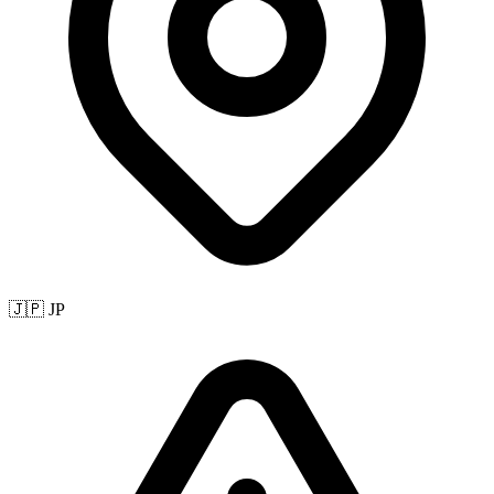
🇯🇵 JP