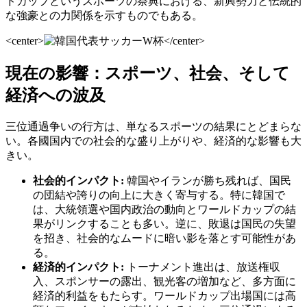
ドカップというスポーツの祭典における、新興勢力と伝統的
な強豪との力関係を示すものでもある。
<center>
</center>
現在の影響：スポーツ、社会、そして
経済への波及
三位通過争いの行方は、単なるスポーツの結果にとどまらな
い。各國国内での社会的な盛り上がりや、経済的な影響も大
きい。
社会的インパクト:
韓国やイランが勝ち残れば、国民
の団結や誇りの向上に大きく寄与する。特に韓国で
は、大統領選や国内政治の動向とワールドカップの結
果がリンクすることも多い。逆に、敗退は国民の失望
を招き、社会的なムードに暗い影を落とす可能性があ
る。
経済的インパクト:
トーナメント進出は、放送権収
入、スポンサーの露出、観光客の増加など、多方面に
経済的利益をもたらす。ワールドカップ出場国には高