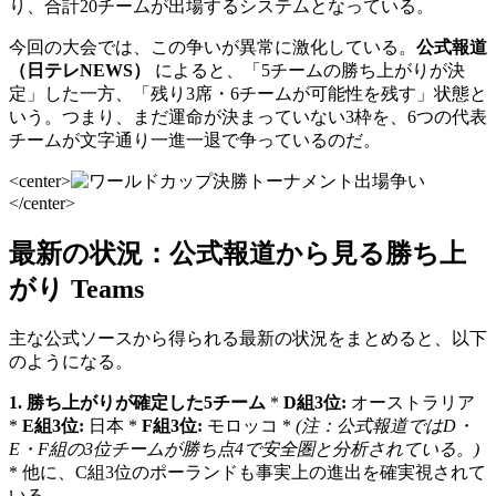
り、合計20チームが出場するシステムとなっている。
今回の大会では、この争いが異常に激化している。
公式報道
（日テレNEWS）
によると、「5チームの勝ち上がりが決
定」した一方、「残り3席・6チームが可能性を残す」状態と
いう。つまり、まだ運命が決まっていない3枠を、6つの代表
チームが文字通り一進一退で争っているのだ。
<center>
</center>
最新の状況：公式報道から見る勝ち上
がり Teams
主な公式ソースから得られる最新の状況をまとめると、以下
のようになる。
1. 勝ち上がりが確定した5チーム
*
D組3位:
オーストラリア
*
E組3位:
日本 *
F組3位:
モロッコ *
(注：公式報道ではD・
E・F組の3位チームが勝ち点4で安全圏と分析されている。)
* 他に、C組3位のポーランドも事実上の進出を確実視されて
いる。