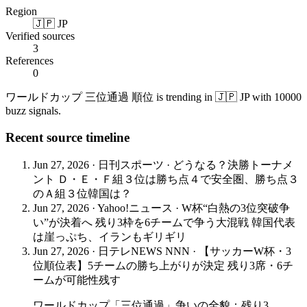
Region
🇯🇵 JP
Verified sources
3
References
0
ワールドカップ 三位通過 順位 is trending in 🇯🇵 JP with 10000
buzz signals.
Recent source timeline
Jun 27, 2026
·
日刊スポーツ
·
どうなる？決勝トーナメ
ント Ｄ・Ｅ・Ｆ組３位は勝ち点４で安全圏、勝ち点３
のＡ組３位韓国は？
Jun 27, 2026
·
Yahoo!ニュース
·
W杯“白熱の3位突破争
い”が決着へ 残り3枠を6チームで争う大混戦 韓国代表
は崖っぷち、イランもギリギリ
Jun 27, 2026
·
日テレNEWS NNN
·
【サッカーW杯・3
位順位表】5チームの勝ち上がりが決定 残り3席・6チ
ームが可能性残す
ワールドカップ「三位通過」争いの全貌：残り3