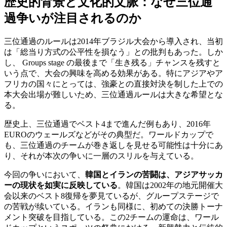
歴史的背景と文化的文脈：なぜ三位通
過争いが注目されるのか
三位通過のルールは2014年ブラジル大会から導入され、当初
は「総当り方式の公平性を損なう」との批判もあった。しか
し、 Groups stage の最後まで「生き残る」チャンスを残すと
いう点で、大会の興味を高める効果がある。特にアジアやア
フリカの国々にとっては、強豪との直接対決を制した上での
本大会出場が難しいため、三位通過ルールは大きな希望とな
る。
歴史上、三位通過でベスト4まで進んだ例もあり、2016年
EUROのウェールズなどがその典型だ。ワールドカップで
も、三位通過のチームが巻き返しを見せる可能性は十分にあ
り、それが本次の争いに一層のスリルを与えている。
今回の争いにおいて、
韓国とイランの苦闘は、アジアサッカ
ーの現状を如実に反映している
。韓国は2002年の地元開催大
会以来のベスト8復帰を夢見ているが、グループステージで
の苦戦が续いている。イランも同様に、初めての決勝トーナ
メント突破を目指している。この2チームの運命は、ワール