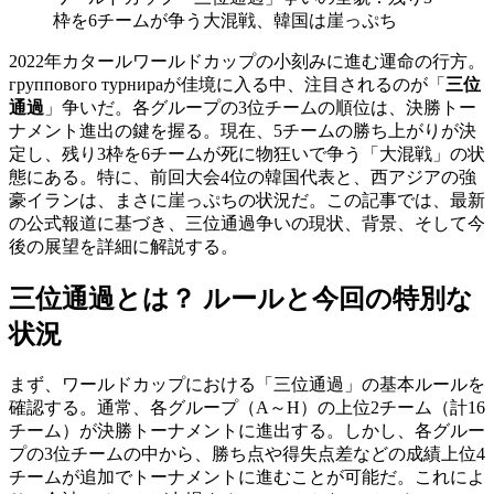
枠を6チームが争う大混戦、韓国は崖っぷち
2022年カタールワールドカップの小刻みに進む運命の行方。
группового турнираが佳境に入る中、注目されるのが「
三位
通過
」争いだ。各グループの3位チームの順位は、決勝トー
ナメント進出の鍵を握る。現在、5チームの勝ち上がりが決
定し、残り3枠を6チームが死に物狂いで争う「大混戦」の状
態にある。特に、前回大会4位の韓国代表と、西アジアの強
豪イランは、まさに崖っぷちの状況だ。この記事では、最新
の公式報道に基づき、三位通過争いの現状、背景、そして今
後の展望を詳細に解説する。
三位通過とは？ ルールと今回の特別な
状況
まず、ワールドカップにおける「三位通過」の基本ルールを
確認する。通常、各グループ（A～H）の上位2チーム（計16
チーム）が決勝トーナメントに進出する。しかし、各グルー
プの3位チームの中から、勝ち点や得失点差などの成績上位4
チームが追加でトーナメントに進むことが可能だ。これによ