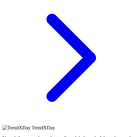
TrendXDay