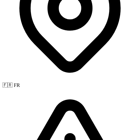
🇫🇷 FR