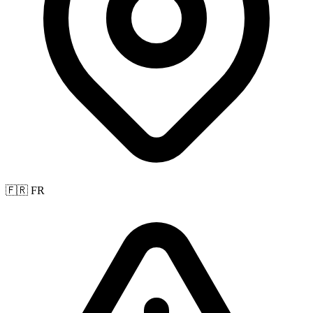
🇫🇷 FR