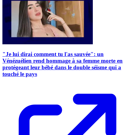
"Je lui dirai comment tu l'as sauvée": un
Vénézuélien rend hommage à sa femme morte en
protégeant leur bébé dans le double séisme qui a
touché le pays