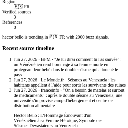
Region
🇫🇷 FR
Verified sources
3
References
0
hector bello is trending in 🇫🇷 FR with 2000 buzz signals.
Recent source timeline
Jun 27, 2026
·
BFM
·
"Je lui dirai comment tu l'as sauvée":
un Vénézuélien rend hommage à sa femme morte en
protégeant leur bébé dans le double séisme qui a touché le
pays
Jun 27, 2026
·
Le Monde.fr
·
Séismes au Venezuela : les
habitants appellent à l’aide pour sortir les survivants des ruines
Jun 27, 2026
·
franceinfo
·
"On a besoin de matelas et surtout
de médicaments" : après le double séisme au Venezuela, une
université s'improvise camp d'hébergement et centre de
distribution alimentaire
Hector Bello : L'Hommage Émouvant d'un
Vénézuélien à sa Femme Héroïque, Symbole des
Séismes Dévastateurs au Venezuela