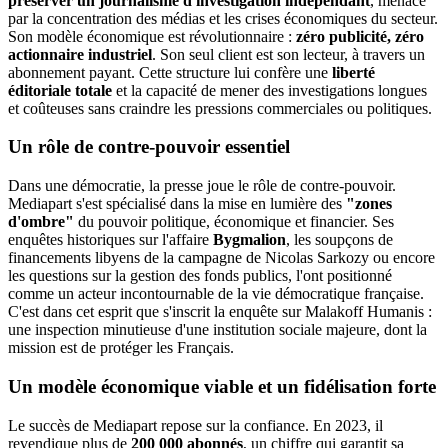
préserver un journalisme d'investigation indépendant
, menacé
par la concentration des médias et les crises économiques du secteur.
Son modèle économique est révolutionnaire :
zéro publicité, zéro
actionnaire industriel
. Son seul client est son lecteur, à travers un
abonnement payant. Cette structure lui confère une
liberté
éditoriale totale
et la capacité de mener des investigations longues
et coûteuses sans craindre les pressions commerciales ou politiques.
Un rôle de contre-pouvoir essentiel
Dans une démocratie, la presse joue le rôle de contre-pouvoir.
Mediapart s'est spécialisé dans la mise en lumière des
"zones
d'ombre"
du pouvoir politique, économique et financier. Ses
enquêtes historiques sur l'affaire
Bygmalion
, les soupçons de
financements libyens de la campagne de Nicolas Sarkozy ou encore
les questions sur la gestion des fonds publics, l'ont positionné
comme un acteur incontournable de la vie démocratique française.
C'est dans cet esprit que s'inscrit la enquête sur Malakoff Humanis :
une inspection minutieuse d'une institution sociale majeure, dont la
mission est de protéger les Français.
Un modèle économique viable et un fidélisation forte
Le succès de Mediapart repose sur la confiance. En 2023, il
revendique plus de
200 000 abonnés
, un chiffre qui garantit sa