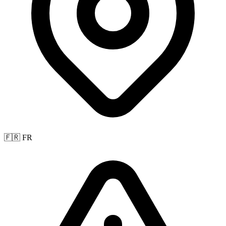
🇫🇷 FR