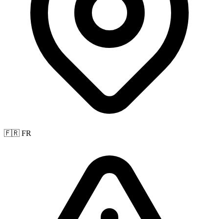
🇫🇷 FR