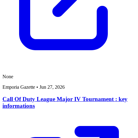
None
Emporia Gazette
•
Jun 27, 2026
Call Of Duty League Major IV Tournament : key
informations