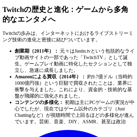
Twitchの歴史と進化：ゲームから多角
的なエンタメへ
Twitchの歩みは、インターネットにおけるライブストリーミ
ング技術の進化と密接に結びついています。
創業期（2011年）：
元々はJustin.tvという包括的なライ
ブ動画サイトの一部であった「TwitchTV」として誕
生。ゲームプレイ動画に特化したセクションとして独
立し、急速に成長しました。
Amazonによる買収（2014年）：
約9.7億ドル（当時約
1000億円強）という巨額で買収されたことは、業界に
衝撃を与えました。これにより、資金的・技術的な基
盤が飛躍的に強化されました。
コンテンツの多様化：
初期は主にPCゲームの実況が中
心でしたが、現在ではゲーム以外のカテゴリ（Just
Chattingなど）が視聴時間で上回るほどの多様化が進ん
でいます。芸術、音楽、DIY、ASMR、甚至は政治