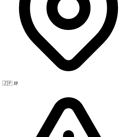
🇯🇵 JP