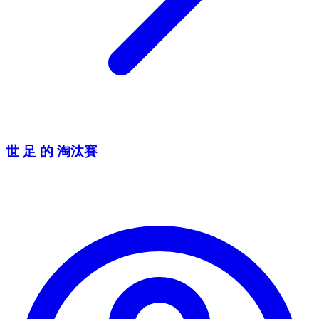
世 足 的 淘汰賽