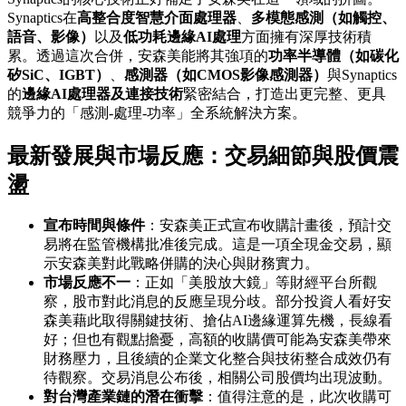
Synaptics在
高整合度智慧介面處理器
、
多模態感測（如觸控、
語音、影像）
以及
低功耗邊緣AI處理
方面擁有深厚技術積
累。透過這次合併，安森美能將其強項的
功率半導體（如碳化
矽SiC、IGBT）
、
感測器（如CMOS影像感測器）
與Synaptics
的
邊緣AI處理器及連接技術
緊密結合，打造出更完整、更具
競爭力的「感測-處理-功率」全系統解決方案。
最新發展與市場反應：交易細節與股價震
盪
宣布時間與條件
：安森美正式宣布收購計畫後，預計交
易將在監管機構批准後完成。這是一項全現金交易，顯
示安森美對此戰略併購的決心與財務實力。
市場反應不一
：正如「美股放大鏡」等財經平台所觀
察，股市對此消息的反應呈現分歧。部分投資人看好安
森美藉此取得關鍵技術、搶佔AI邊緣運算先機，長線看
好；但也有觀點擔憂，高額的收購價可能為安森美帶來
財務壓力，且後續的企業文化整合與技術整合成效仍有
待觀察。交易消息公布後，相關公司股價均出現波動。
對台灣產業鏈的潛在衝擊
：值得注意的是，此次收購可