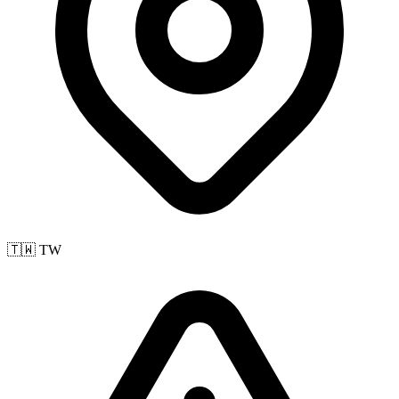
🇹🇼 TW