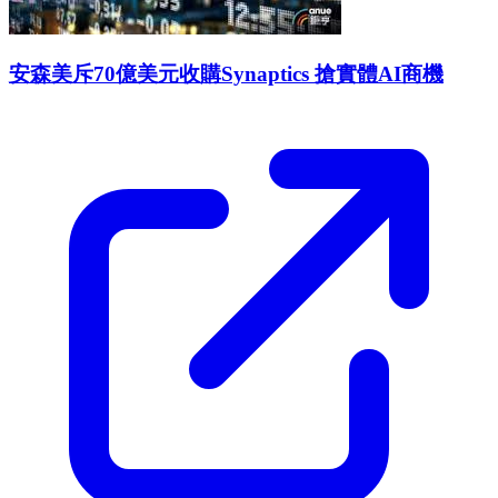
安森美斥70億美元收購Synaptics 搶實體AI商機