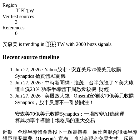
Region
🇹🇼 TW
Verified sources
3
References
0
安森美 is trending in 🇹🇼 TW with 2000 buzz signals.
Recent source timeline
Jun 27, 2026
·
Yahoo股市
·
安森美斥70億美元收購
Synaptics 搶實體AI商機
Jun 27, 2026
·
中時新聞網
·
強茂、台半危險了？美大廠
遭血洗23％ 功率半導體下周恐爆殺機- 財經
Jun 27, 2026
·
美股放大鏡
·
Onsemi宣佈以70億美元收購
Synaptics，股市反應不一引發關注！
安森美70億美元收購Synaptics：一場改變AI邊緣運
算與功率半導體市場格局的重大交易
近期，全球半導體產業投下一顆震撼彈：類比與混合訊號半導
體巨頭
安森美（Onsemi）
宣布，將以全現金交易方式，斥資