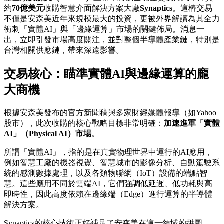
約
70億美元
收購智慧介面解決方案大廠
Synaptics
。這樁交易
不僅是安森美近年來規模最大的投資，更被外界解讀為其全力
衝刺「實體AI」與「邊緣運算」市場的關鍵佈局。消息一
出，立即引發市場高度關注，並對整個半導體產業鏈，特別是
台灣相關供應鏈，帶來深遠影響。
交易核心：瞄準實體AI與邊緣運算的龐
大商機
根據安森美發布的官方新聞稿與多家財經媒體報導（如Yahoo
股市），此次收購的核心戰略目標非常明確：
加速進軍「實體
AI」（Physical AI）市場
。
所謂「實體AI」，指的是在真實物理世界中運行的AI應用，
例如智慧工廠的機器視覺、智慧城市的影像分析、自動駕駛系
統的感測數據處理，以及各類物聯網（IoT）設備的端點智
慧。這些應用不同於雲端AI，它們強調低延遲、低功耗與高
即時性，因此高度依賴在邊緣端（Edge）進行運算的半導體
解決方案。
Synaptics的核心技術正好補足了安森美在這一領域的拼圖。