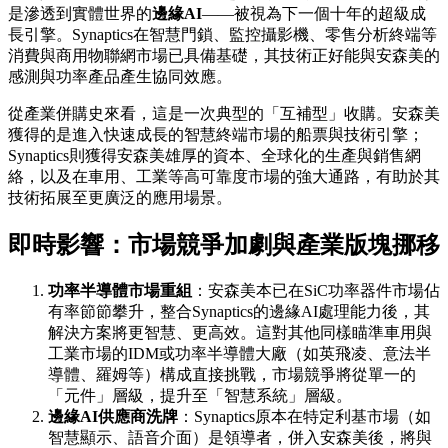
是滲透到實體世界的
邊緣AI
——被視為下一個十年的超級成
長引擎。Synaptics在智慧門鎖、監控攝影機、零售分析終端等
消費與商用物聯網市場已具備基礎，其技術正好能與安森美的
感測與功率產品產生協同效應。
從產業併購史來看，這是一次典型的「互補型」收購。安森美
獲得的是進入快速成長的智慧終端市場的船票與技術引擎；
Synaptics則獲得安森美雄厚的資本、全球化的生產與銷售網
絡，以及在車用、工業等高可靠度市場的強大通路，有助於其
技術拓展至更廣泛的應用場景。
即時影響：市場競爭加劇與產業版塊挪移
功率半導體市場重組
：安森美本已在SiC功率器件市場佔
有率節節攀升，整合Synaptics的邊緣AI處理能力後，其
解決方案將更智慧、更高效。這對其他同樣瞄準車用與
工業市場的IDM或功率半導體大廠（如英飛凌、意法半
導體、羅姆等）構成直接挑戰，市場競爭將從單一的
「元件」層級，提升至「智慧系統」層級。
邊緣AI供應商洗牌
：Synaptics原本在特定利基市場（如
智慧顯示、語音介面）是領導者，併入安森美後，將與