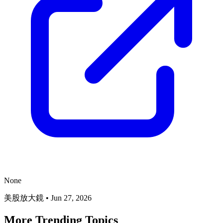
None
美股放大鏡
•
Jun 27, 2026
More Trending Topics