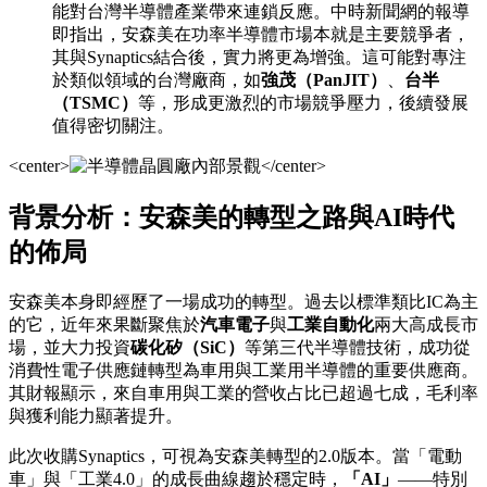
能對台灣半導體產業帶來連鎖反應。中時新聞網的報導
即指出，安森美在功率半導體市場本就是主要競爭者，
其與Synaptics結合後，實力將更為增強。這可能對專注
於類似領域的台灣廠商，如
強茂（PanJIT）
、
台半
（TSMC）
等，形成更激烈的市場競爭壓力，後續發展
值得密切關注。
<center>
</center>
背景分析：安森美的轉型之路與AI時代
的佈局
安森美本身即經歷了一場成功的轉型。過去以標準類比IC為主
的它，近年來果斷聚焦於
汽車電子
與
工業自動化
兩大高成長市
場，並大力投資
碳化矽（SiC）
等第三代半導體技術，成功從
消費性電子供應鏈轉型為車用與工業用半導體的重要供應商。
其財報顯示，來自車用與工業的營收占比已超過七成，毛利率
與獲利能力顯著提升。
此次收購Synaptics，可視為安森美轉型的2.0版本。當「電動
車」與「工業4.0」的成長曲線趨於穩定時，
「AI」
——特別