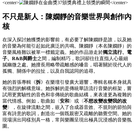
<center>
</center>
不只是新人：陳嫺靜的音樂世界與創作內
核
在深入探討她獲獎的影響前，有必要了解陳嫺靜是誰，以及她
的音樂為何能引起如此廣泛的共鳴。陳嫺靜（本名陳嫺靜）的
音樂風格難以被單一標籤定義。她的作品游走於
獨立流行、電
子、R&B與爵士
之間，編制精巧，歌詞卻往往直指人心最細
膩幽微之處。她擅長用略帶疏離感的嗓音，唱著關於現代人的
孤獨、關係中的拉扯，以及自我認同的追尋。
她的首張專輯《
拆
》在樂壇引發廣大迴響，專輯名稱本身就具
有強烈的解構意味。她拆解的是傳統華語流行音樂的框架，嘗
試用更實驗性的音色和非傳統的歌曲結構，來表達更為複雜的
當代情感。例如，歌曲如〈
安和
〉或〈
不想改變改變我的改
變
〉，在旋律流動之間，嵌入了合成器音效、不規則的節拍與
富有詩意的歌詞，創造出一個既親密又疏離的聽覺空間。她的
現場演出同樣別具一格，常與樂團呈現出極具沉浸感的音樂氛
圍。