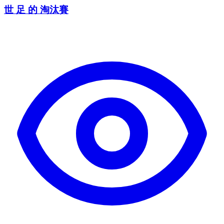
世 足 的 淘汰賽