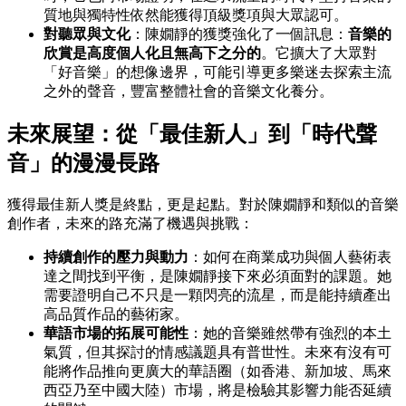
質地與獨特性依然能獲得頂級獎項與大眾認可。
對聽眾與文化
：陳嫺靜的獲獎強化了一個訊息：
音樂的
欣賞是高度個人化且無高下之分的
。它擴大了大眾對
「好音樂」的想像邊界，可能引導更多樂迷去探索主流
之外的聲音，豐富整體社會的音樂文化養分。
未來展望：從「最佳新人」到「時代聲
音」的漫漫長路
獲得最佳新人獎是終點，更是起點。對於陳嫺靜和類似的音樂
創作者，未來的路充滿了機遇與挑戰：
持續創作的壓力與動力
：如何在商業成功與個人藝術表
達之間找到平衡，是陳嫺靜接下來必須面對的課題。她
需要證明自己不只是一顆閃亮的流星，而是能持續產出
高品質作品的藝術家。
華語市場的拓展可能性
：她的音樂雖然帶有強烈的本土
氣質，但其探討的情感議題具有普世性。未來有沒有可
能將作品推向更廣大的華語圈（如香港、新加坡、馬來
西亞乃至中國大陸）市場，將是檢驗其影響力能否延續