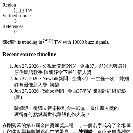
Region
🇹🇼 TW
Verified sources
3
References
0
陳嫻靜 is trending in 🇹🇼 TW with 10000 buzz signals.
Recent source timeline
Jun 27, 2026
·
公視新聞網PNN
·
金曲37／舒米恩獲最佳
原住民語歌手 陳嫺靜拿下最佳新人獎
Jun 27, 2026
·
Newtalk新聞
·
金曲37》一生僅一次！陳嫺
靜奪最佳新人獎| 娛樂
Jun 27, 2026
·
Yahoo新聞
·
金曲37星光 陳嫺靜紅毯留影
(圖)
陳嫺靜：從獨立音樂圈到金曲殿堂，最佳新人獎的
獲得如何點燃新世代華語創作火花？
在剛落幕的第37屆金曲獎頒獎典禮上，一個名字成為了全場矚
目的焦點與無數樂迷心中的驚喜——
陳嫺靜
。這位來自高雄的