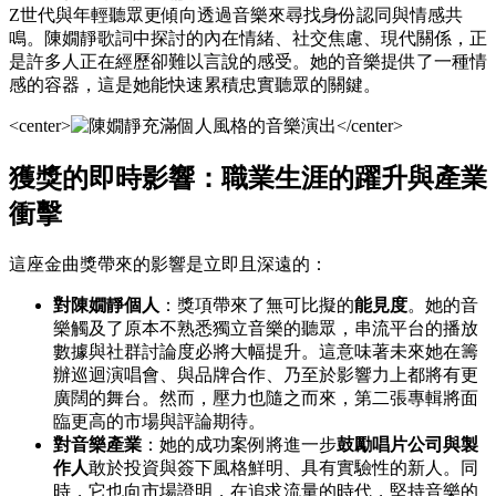
Z世代與年輕聽眾更傾向透過音樂來尋找身份認同與情感共
鳴。陳嫺靜歌詞中探討的內在情緒、社交焦慮、現代關係，正
是許多人正在經歷卻難以言說的感受。她的音樂提供了一種情
感的容器，這是她能快速累積忠實聽眾的關鍵。
<center>
</center>
獲獎的即時影響：職業生涯的躍升與產業
衝擊
這座金曲獎帶來的影響是立即且深遠的：
對陳嫺靜個人
：獎項帶來了無可比擬的
能見度
。她的音
樂觸及了原本不熟悉獨立音樂的聽眾，串流平台的播放
數據與社群討論度必將大幅提升。這意味著未來她在籌
辦巡迴演唱會、與品牌合作、乃至於影響力上都將有更
廣闊的舞台。然而，壓力也隨之而來，第二張專輯將面
臨更高的市場與評論期待。
對音樂產業
：她的成功案例將進一步
鼓勵唱片公司與製
作人
敢於投資與簽下風格鮮明、具有實驗性的新人。同
時，它也向市場證明，在追求流量的時代，堅持音樂的