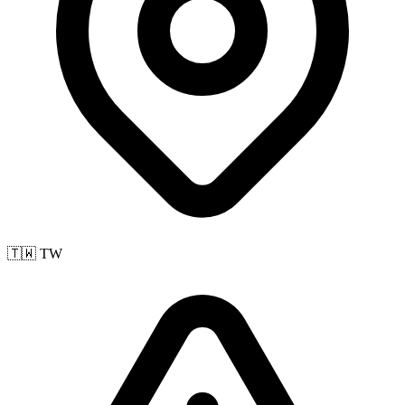
🇹🇼 TW