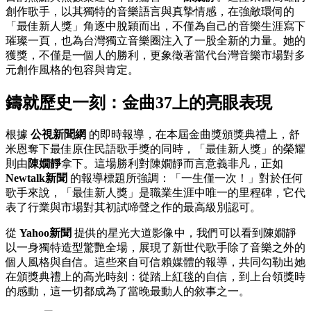
創作歌手，以其獨特的音樂語言與真摯情感，在強敵環伺的
「最佳新人獎」角逐中脫穎而出，不僅為自己的音樂生涯寫下
璀璨一頁，也為台灣獨立音樂圈注入了一股全新的力量。她的
獲獎，不僅是一個人的勝利，更象徵著當代台灣音樂市場對多
元創作風格的包容與肯定。
鑄就歷史一刻：金曲37上的亮眼表現
根據
公視新聞網
的即時報導，在本屆金曲獎頒獎典禮上，舒
米恩奪下最佳原住民語歌手獎的同時，「最佳新人獎」的榮耀
則由
陳嫺靜
拿下。這場勝利對陳嫺靜而言意義非凡，正如
Newtalk新聞
的報導標題所強調：「一生僅一次！」對於任何
歌手來說，「最佳新人獎」是職業生涯中唯一的里程碑，它代
表了行業與市場對其初試啼聲之作的最高級別認可。
從
Yahoo新聞
提供的星光大道影像中，我們可以看到陳嫺靜
以一身獨特造型驚艷全場，展現了新世代歌手除了音樂之外的
個人風格與自信。這些來自可信賴媒體的報導，共同勾勒出她
在頒獎典禮上的高光時刻：從踏上紅毯的自信，到上台領獎時
的感動，這一切都成為了當晚最動人的敘事之一。