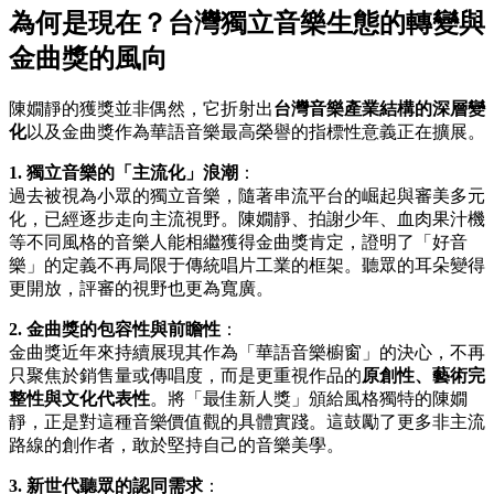
為何是現在？台灣獨立音樂生態的轉變與
金曲獎的風向
陳嫺靜的獲獎並非偶然，它折射出
台灣音樂產業結構的深層變
化
以及金曲獎作為華語音樂最高榮譽的指標性意義正在擴展。
1. 獨立音樂的「主流化」浪潮
：
過去被視為小眾的獨立音樂，隨著串流平台的崛起與審美多元
化，已經逐步走向主流視野。陳嫺靜、拍謝少年、血肉果汁機
等不同風格的音樂人能相繼獲得金曲獎肯定，證明了「好音
樂」的定義不再局限于傳統唱片工業的框架。聽眾的耳朵變得
更開放，評審的視野也更為寬廣。
2. 金曲獎的包容性與前瞻性
：
金曲獎近年來持續展現其作為「華語音樂櫥窗」的決心，不再
只聚焦於銷售量或傳唱度，而是更重視作品的
原創性、藝術完
整性與文化代表性
。將「最佳新人獎」頒給風格獨特的陳嫺
靜，正是對這種音樂價值觀的具體實踐。這鼓勵了更多非主流
路線的創作者，敢於堅持自己的音樂美學。
3. 新世代聽眾的認同需求
：