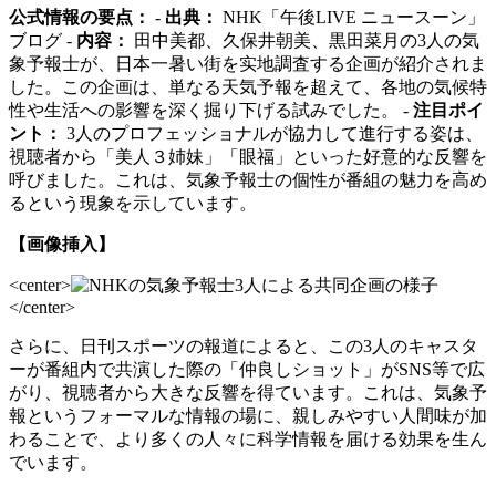
公式情報の要点：
-
出典：
NHK「午後LIVE ニュースーン」
ブログ -
内容：
田中美都、久保井朝美、黒田菜月の3人の気
象予報士が、日本一暑い街を实地調査する企画が紹介されま
した。この企画は、単なる天気予報を超えて、各地の気候特
性や生活への影響を深く掘り下げる試みでした。 -
注目ポイ
ント：
3人のプロフェッショナルが協力して進行する姿は、
視聴者から「美人３姉妹」「眼福」といった好意的な反響を
呼びました。これは、気象予報士の個性が番組の魅力を高め
るという現象を示しています。
【画像挿入】
<center>
</center>
さらに、日刊スポーツの報道によると、この3人のキャスタ
ーが番組内で共演した際の「仲良しショット」がSNS等で広
がり、視聴者から大きな反響を得ています。これは、気象予
報というフォーマルな情報の場に、親しみやすい人間味が加
わることで、より多くの人々に科学情報を届ける効果を生ん
でいます。