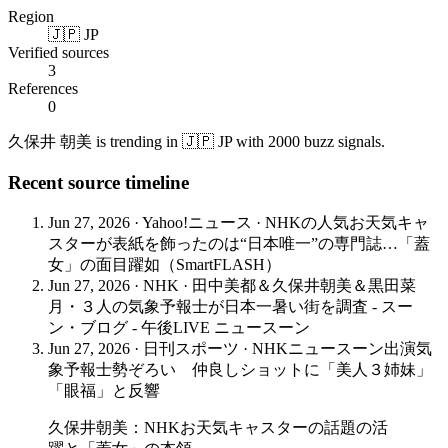
Region
🇯🇵 JP
Verified sources
3
References
0
久保井 朝美 is trending in 🇯🇵 JP with 2000 buzz signals.
Recent source timeline
Jun 27, 2026
·
Yahoo!ニュース
·
NHKの人気お天気キャ
スターが表紙を飾ったのは“日本唯一”の専門誌…「蓋
女」の面目躍如（SmartFLASH）
Jun 27, 2026
·
NHK
·
田中美都＆久保井朝美＆黒田菜
月・３人の気象予報士が日本一暑い街を調査 - スー
ン・ブログ - 午後LIVE ニュースーン
Jun 27, 2026
·
日刊スポーツ
·
NHKニュースーン出演気
象予報士勢ぞろい 仲良しショットに「美人３姉妹」
「眼福」と反響
久保井朝美：NHKお天気キャスターの話題の活