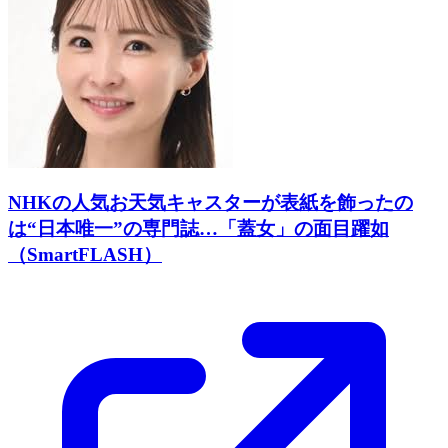
NHKの人気お天気キャスターが表紙を飾ったの
は“日本唯一”の専門誌…「蓋女」の面目躍如
（SmartFLASH）