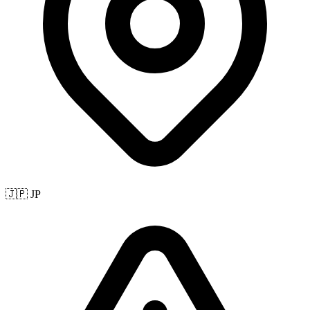
🇯🇵 JP