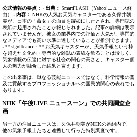
公式情報の要点：
-
出典：
SmartFLASH（Yahoo!ニュース経
由） -
内容：
NHKの人気お天気キャスターである久保井朝
美が、日本の「蓋女」の面目を躍如にしたとされ、専門誌の
表紙に起用されたことが報じられました。記事の詳細は明示
されていませんが、彼女の業界内での評価と人気が、専門的
なメディアでも高い水準に達していることが推測できます。
- ** significance：** お天気キャスターが、天気予報という枠
を超えた文化的・専門的な雑誌の表紙を飾ることは珍しく、
気象情報の伝達に対する社会の関心の高さと、キャスター個
人の魅力が融合した結果と言えます。
この出来事は、単なる芸能ニュースではなく、科学情報の普
及に貢献するプロフェッショナルへの国民的関心の表れでも
あります。
NHK「午後LIVE ニュースーン」での共同調査企
画
另一方の注目ニュースは、久保井朝美がNHKの番組内で、
他の気象予報士たちと連携して行った特別調査です。