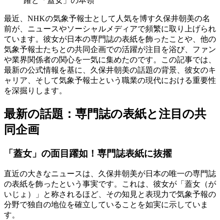
躍と「蓋女」の本領
最近、NHKの気象予報士として人気を博す久保井朝美の名
前が、ニュースやソーシャルメディアで頻繁に取り上げられ
ています。彼女が日本の専門誌の表紙を飾ったことや、他の
気象予報士たちとの共同企画での活躍が注目を浴び、ファン
や業界関係者の関心を一気に集めたのです。この記事では、
最新の公式情報を基に、久保井朝美の話題の背景、彼女のキ
ャリア、そして気象予報士という職業の現代における重要性
を深掘りします。
最新の話題：専門誌の表紙と注目の共
同企画
「蓋女」の面目躍如！専門誌表紙に抜擢
直近の大きなニュースは、久保井朝美が日本の唯一の専門誌
の表紙を飾ったという事実です。これは、彼女が「蓋女（が
いじょ）」と称されるほど、その知見と表現力で気象予報の
分野で独自の地位を確立していることを如実に示していま
す。