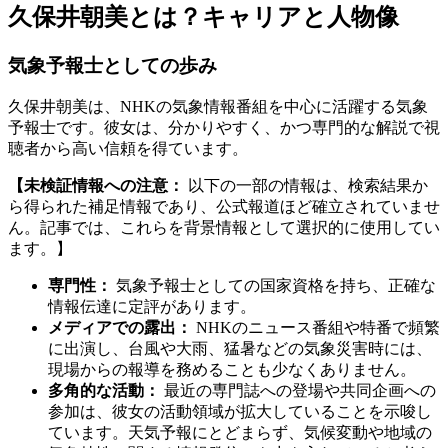
久保井朝美とは？キャリアと人物像
気象予報士としての歩み
久保井朝美は、NHKの気象情報番組を中心に活躍する気象
予報士です。彼女は、分かりやすく、かつ専門的な解説で視
聴者から高い信頼を得ています。
【未検証情報への注意：
以下の一部の情報は、検索結果か
ら得られた補足情報であり、公式報道ほど確立されていませ
ん。記事では、これらを背景情報として選択的に使用してい
ます。】
専門性：
気象予報士としての国家資格を持ち、正確な
情報伝達に定評があります。
メディアでの露出：
NHKのニュース番組や特番で頻繁
に出演し、台風や大雨、猛暑などの気象災害時には、
現場からの報導を務めることも少なくありません。
多角的な活動：
最近の専門誌への登場や共同企画への
参加は、彼女の活動領域が拡大していることを示唆し
ています。天気予報にとどまらず、気候変動や地域の