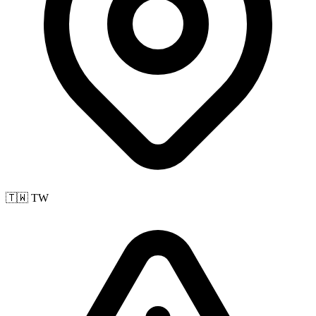
🇹🇼 TW