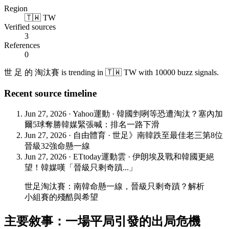
Region
🇹🇼 TW
Verified sources
3
References
0
世 足 的 淘汰賽 is trending in 🇹🇼 TW with 10000 buzz signals.
Recent source timeline
Jun 27, 2026
·
Yahoo運動
·
韓國剉咧等恐遭淘汰？塞內加
爾5球奪勝韓媒緊張喊：排名一路下滑
Jun 27, 2026
·
自由體育
·
世足》南韓跌至最佳老三第8位
晉級32強命懸一線
Jun 27, 2026
·
ETtoday運動雲
·
伊朗埃及戰和韓國更絕
望！韓媒嘆「晉級只剩奇蹟...」
世足淘汰賽：南韓命懸一線，晉級只剩奇蹟？解析
小組賽的殘酷與希望
主要敘事：一場平局引發的出局危機