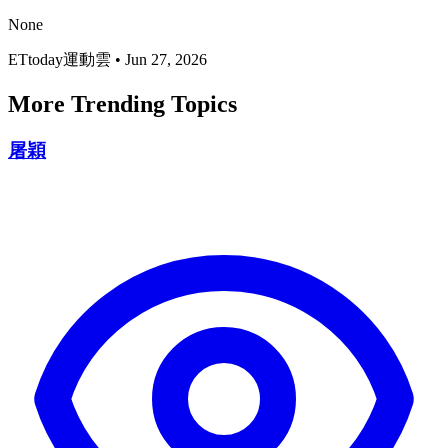
None
ETtoday運動雲
•
Jun 27, 2026
More Trending Topics
屠穎