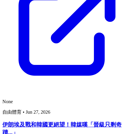
None
自由體育
•
Jun 27, 2026
伊朗埃及戰和韓國更絕望！韓媒嘆「晉級只剩奇
蹟...」