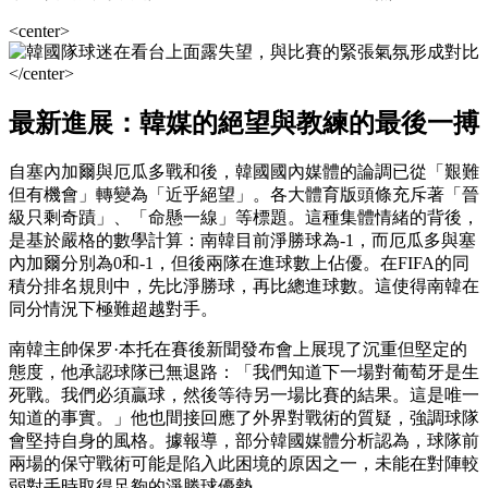
<center>
</center>
最新進展：韓媒的絕望與教練的最後一搏
自塞內加爾與厄瓜多戰和後，韓國國內媒體的論調已從「艱難
但有機會」轉變為「近乎絕望」。各大體育版頭條充斥著「晉
級只剩奇蹟」、「命懸一線」等標題。這種集體情緒的背後，
是基於嚴格的數學計算：南韓目前淨勝球為-1，而厄瓜多與塞
內加爾分別為0和-1，但後兩隊在進球數上佔優。在FIFA的同
積分排名規則中，先比淨勝球，再比總進球數。這使得南韓在
同分情況下極難超越對手。
南韓主帥保罗·本托在賽後新聞發布會上展現了沉重但堅定的
態度，他承認球隊已無退路：「我們知道下一場對葡萄牙是生
死戰。我們必須贏球，然後等待另一場比賽的結果。這是唯一
知道的事實。」他也間接回應了外界對戰術的質疑，強調球隊
會堅持自身的風格。據報導，部分韓國媒體分析認為，球隊前
兩場的保守戰術可能是陷入此困境的原因之一，未能在對陣較
弱對手時取得足夠的淨勝球優勢。