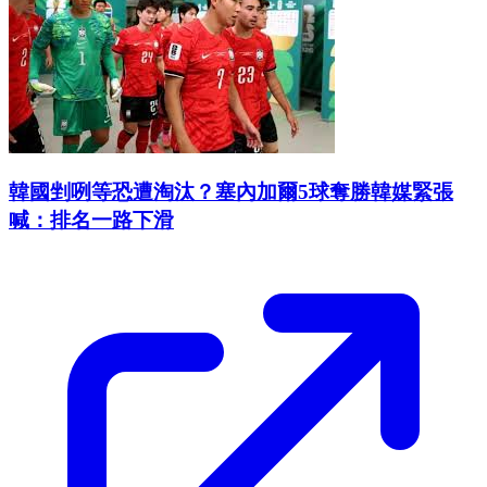
韓國剉咧等恐遭淘汰？塞內加爾5球奪勝韓媒緊張
喊：排名一路下滑