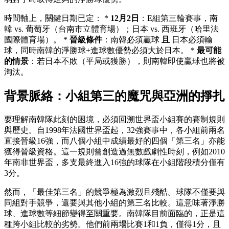
時間軸上，關鍵日期已定： *
12月2日
：E組第三輪賽事，南
韓 vs. 葡萄牙（台南市立體育場）；日本 vs. 西班牙（哈里法
國際體育場）。 *
晉級條件
：南韓必須贏球
且
日本必須輸
球，同時南韓的淨勝球+進球數優勢必須大於日本。 *
最可能
的情景
：若日本不敗（平局或獲勝），則南韓即使贏球也將被
淘汰。
背景脈絡：小組第三的魔咒與亞洲的掙扎
要理解南韓隊此刻的困境，必須回溯世界盃小組賽的賽制規則
與歷史。自1998年法國世界盃起，32強賽事中，各小組前兩名
直接晉級16強，而八個小組中成績最好的四個「第三名」亦能
獲得晉級資格。這一規則曾創造過無數戲劇性時刻，例如2010
年南非世界盃，多支最終進入16強的球隊在小組階段積分僅有
3分。
然而，「最佳第三名」的競爭極為激烈且殘酷。球隊不僅要與
同組對手競爭，還要與其他小組的第三名比較。這意味著淨勝
球、進球數等細節變得至關重要。南韓隊目前面臨的，正是這
種跨小組比較的劣勢。他們前兩場比賽1和1負，僅得1分，且