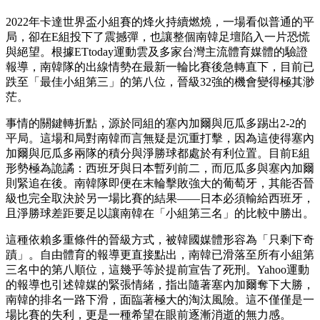
2022年卡達世界盃小組賽的烽火持續燃燒，一場看似普通的平
局，卻在E組投下了震撼彈，也讓整個南韓足壇陷入一片恐慌
與絕望。根據ETtoday運動雲及多家台灣主流體育媒體的驗證
報導，南韓隊的出線情勢在最新一輪比賽後急轉直下，目前已
跌至「最佳小組第三」的第八位，晉級32強的機會變得極其渺
茫。
事情的關鍵轉折點，源於同組的塞內加爾與厄瓜多踢出2-2的
平局。這場和局對南韓而言無疑是沉重打擊，因為這使得塞內
加爾與厄瓜多兩隊的積分與淨勝球都處於有利位置。目前E組
形勢極為詭譎：西班牙與日本暫列前二，而厄瓜多與塞內加爾
則緊追在後。南韓隊即便在末輪擊敗強大的葡萄牙，其能否晉
級也完全取決於另一場比賽的結果——日本必須輸給西班牙，
且淨勝球差距要足以讓南韓在「小組第三名」的比較中勝出。
這種依賴多重條件的晉級方式，被韓國媒體形容為「只剩下奇
蹟」。自由體育的報導更直接點出，南韓已滑落至所有小組第
三名中的第八順位，這幾乎等於提前宣告了死刑。Yahoo運動
的報導也引述韓媒的緊張情緒，指出隨著塞內加爾奪下大勝，
南韓的排名一路下滑，面臨著極大的淘汰風險。這不僅僅是一
場比賽的失利，更是一種希望在眼前逐漸消逝的無力感。