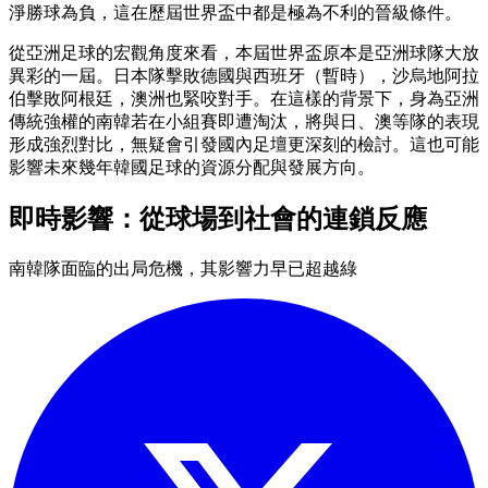
淨勝球為負，這在歷屆世界盃中都是極為不利的晉級條件。
從亞洲足球的宏觀角度來看，本屆世界盃原本是亞洲球隊大放
異彩的一屆。日本隊擊敗德國與西班牙（暫時），沙烏地阿拉
伯擊敗阿根廷，澳洲也緊咬對手。在這樣的背景下，身為亞洲
傳統強權的南韓若在小組賽即遭淘汰，將與日、澳等隊的表現
形成強烈對比，無疑會引發國內足壇更深刻的檢討。這也可能
影響未來幾年韓國足球的資源分配與發展方向。
即時影響：從球場到社會的連鎖反應
南韓隊面臨的出局危機，其影響力早已超越綠