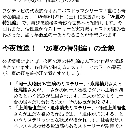
ャストが彩る、衝撃と恐怖の4夜
フジテレビの代表的なオムニバスドラマシリーズ『世にも奇
妙な物語』が、2026年6月27日（土）に放送される
「'26夏の
特別編」
で、再び視聴者を奇妙な世界へと招待します。今
回もまた、個性豊かなストーリーと実力派キャストが組み合
わさった、語り草必至の一夜となることが予想されます。
今夜放送！「'26夏の特別編」の全貌
公式情報によれば、今回の夏の特別編は以下の4作品で構成
されています。各作品が抱えるミステリーとホラーの要素
が、夏の夜を冷や汗で満たすでしょう。
『同一人物役 W主演のミステリー』
:
永尾柚乃
さんと
松尾諭
さんが、まさかの同一人物役でダブル主演を務
めるという試みが注目されます。二人がどのように一
台の役を演じ分けるのか、その妙技が見物です。
『上川隆也主演・遺体消失ミステリー』
: 俳優
上川隆也
さんが主演を務める作品では、「遺体が消失する」と
いうミステリッシュな状況が描かれます。社会派サス
ペンスを思わせる緊迫感のあるストーリーが期待でき