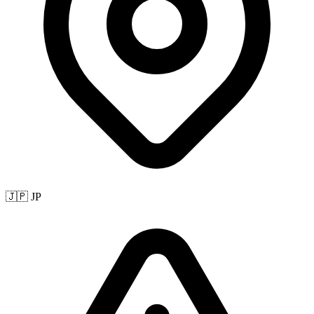
🇯🇵 JP