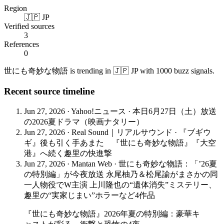
Region
🇯🇵 JP
Verified sources
3
References
0
世にも奇妙な物語 is trending in 🇯🇵 JP with 1000 buzz signals.
Recent source timeline
Jun 27, 2026
·
Yahoo!ニュース
·
本日6月27日（土）放送
の2026夏ドラマ（映画ナタリー）
Jun 27, 2026
·
Real Sound｜リアルサウンド
·
『ブギウ
ギ』後も引く手あまた 『世にも奇妙な物語』『大空
港』へ続く趣里の快進撃
Jun 27, 2026
·
Mantan Web
·
世にも奇妙な物語：「’26夏
の特別編」が今夜放送 永尾柚乃＆松尾諭がまさかの同
一人物役でW主演 上川隆也の“遺体消失”ミステリー、
趣里の“実家じまい”ホラーなど4作品
『世にも奇妙な物語』2026年夏の特別編：豪華キ