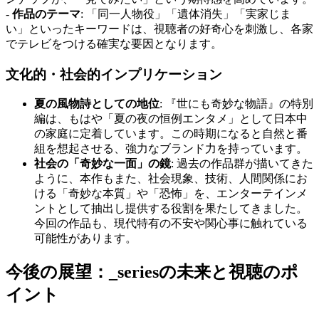
-
作品のテーマ
: 「同一人物役」「遺体消失」「実家じま
い」といったキーワードは、視聴者の好奇心を刺激し、各家
でテレビをつける確実な要因となります。
文化的・社会的インプリケーション
夏の風物詩としての地位
: 『世にも奇妙な物語』の特別
編は、もはや「夏の夜の恒例エンタメ」として日本中
の家庭に定着しています。この時期になると自然と番
組を想起させる、強力なブランド力を持っています。
社会の「奇妙な一面」の鏡
: 過去の作品群が描いてきた
ように、本作もまた、社会現象、技術、人間関係にお
ける「奇妙な本質」や「恐怖」を、エンターテインメ
ントとして抽出し提供する役割を果たしてきました。
今回の作品も、現代特有の不安や関心事に触れている
可能性があります。
今後の展望：_seriesの未来と視聴のポ
イント