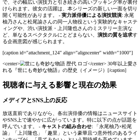
で、その幅広い演技力と引き続きの高いブッキング率が裏付
けられます。彼女の活躍は、本シリーズの新しい一面を切り
開く可能性があります。 -
実力派俳優による演技競演
: 永尾
柚乃さんと松尾諭さんの同一人物役という実験的なキャステ
ィングや、渋い演技派・上川隆也さんのミステリー主演な
ど、単なるスペクタクルにとどまらない、
演技の質を追求
す
る企画意図が感じられます。
[caption id="attachment_124" align="aligncenter" width="1000"]
<center>
</center> 30年以上愛さ
れる『世にも奇妙な物語』の歴史（イメージ）[/caption]
視聴者に与える影響と現在の効果
メディアとSNS上の反応
放送直前でありながら、各出演俳優の情報はニュースサイト
やSNS上で速やかに広がっています。特に以下の点が話題を
呼んでいます。 -
キャストの組み合わせ
: 「永尾柚乃×松尾
諭」「上川隆也」「趣里」という豪華且つ意外性のあるライ
ンナップが、「見てみたい」という期待感を高めています。