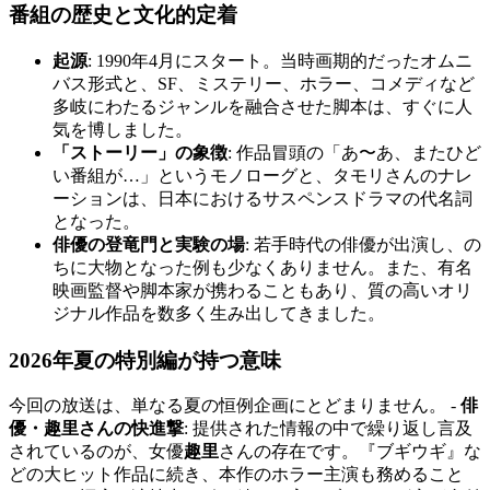
番組の歴史と文化的定着
起源
: 1990年4月にスタート。当時画期的だったオムニ
バス形式と、SF、ミステリー、ホラー、コメディなど
多岐にわたるジャンルを融合させた脚本は、すぐに人
気を博しました。
「ストーリー」の象徴
: 作品冒頭の「あ〜あ、またひど
い番組が…」というモノローグと、タモリさんのナレ
ーションは、日本におけるサスペンスドラマの代名詞
となった。
俳優の登竜門と実験の場
: 若手時代の俳優が出演し、の
ちに大物となった例も少なくありません。また、有名
映画監督や脚本家が携わることもあり、質の高いオリ
ジナル作品を数多く生み出してきました。
2026年夏の特別編が持つ意味
今回の放送は、単なる夏の恒例企画にとどまりません。 -
俳
優・趣里さんの快進撃
: 提供された情報の中で繰り返し言及
されているのが、女優
趣里
さんの存在です。『ブギウギ』な
どの大ヒット作品に続き、本作のホラー主演も務めること