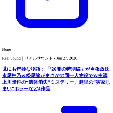
None
Real Sound｜リアルサウンド
•
Jun 27, 2026
世にも奇妙な物語：「’26夏の特別編」が今夜放送
永尾柚乃＆松尾諭がまさかの同一人物役でW主演
上川隆也の“遺体消失”ミステリー、趣里の“実家じ
まい”ホラーなど4作品