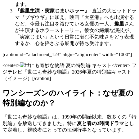
ます。
『趣里主演・実家じまいホラー』
: 直近の大ヒットドラ
マ『ブギウギ』に加え、映画『大空港』へも出演する
など、今最も注目を浴びている女優の一人、
趣里
さん
が主演するホラーストーリー。彼女の繊細な演技が、
「実家じまい」という日常に潜む不気味さをどう表現
するか、心を揺さぶる展開が待ち受けます。
[caption id="attachment_123" align="aligncenter" width="1000"]
<center>
</center> フ
ジテレビ『世にも奇妙な物語』2026年夏の特別編キャスト
（イメージ）[/caption]
ワンシーズンのハイライト：なぜ夏の
特別編なのか？
『世にも奇妙な物語』は、1990年の開始以来、数多くの「特
別編」を放送してきました。特に
夏と春の2時間ドラマ
とし
て定着し、視聴者にとっての恒例行事となっています。