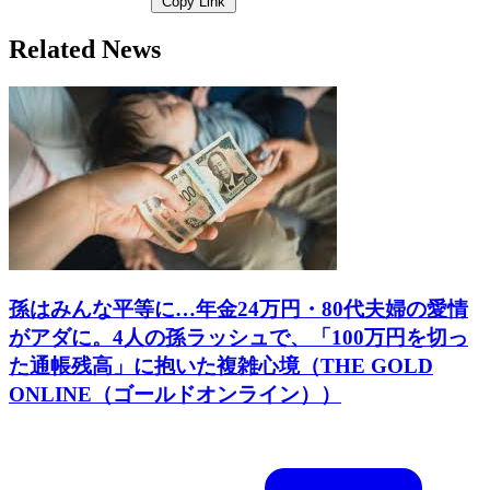
Copy Link
Related News
孫はみんな平等に…年金24万円・80代夫婦の愛情
がアダに。4人の孫ラッシュで、「100万円を切っ
た通帳残高」に抱いた複雑心境（THE GOLD
ONLINE（ゴールドオンライン））