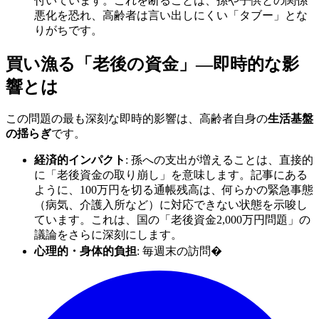
付いています。これを断ることは、孫や子供との関係
悪化を恐れ、高齢者は言い出しにくい「タブー」とな
りがちです。
買い漁る「老後の資金」—即時的な影
響とは
この問題の最も深刻な即時的影響は、高齢者自身の
生活基盤
の揺らぎ
です。
経済的インパクト
: 孫への支出が増えることは、直接的
に「老後資金の取り崩し」を意味します。記事にある
ように、100万円を切る通帳残高は、何らかの緊急事態
（病気、介護入所など）に対応できない状態を示唆し
ています。これは、国の「老後資金2,000万円問題」の
議論をさらに深刻にします。
心理的・身体的負担
: 毎週末の訪問�