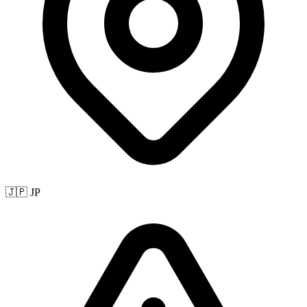
🇯🇵 JP