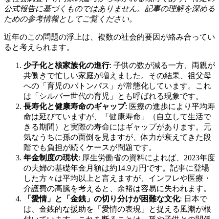
公式報告に基づくものではありません。記事の理解を深める
ための参考情報としてご覧ください。
近年のこの問題の浮上は、複数の社会的要因が絡み合ってい
ると考えられます。
少子化と核家族化の進行
: 子供の数が減る一方、両親が
共働きで忙しい家庭が増えました。その結果、祖父母
への「育児のバトンパス」が常態化しています。これ
は「シルバー世代の育児」とも呼ばれる現象です。
長寿化と健康寿命のギャップ
: 医療の進歩により平均寿
命は延びていますが、「健康寿命」（自立して生活で
きる期間）と実際の寿命にはギャップがあります。元
気なうちに孫の面倒を見ますが、体力が衰えてきた段
階でも負担が続くケースが問題です。
年金制度の現状
: 厚生労働省の資料によれば、2023年度
の夫婦の基礎年金月額は約14.9万円です。記事に登場
した方々は平均以上と言えますが、インフレや医療・
介護費の高騰を考えると、余裕は容易に失われます。
「愛情」と「金銭」の切り分けが困難な文化
: 日本で
は、金銭的な援助を「愛情の表現」と捉える風潮が根