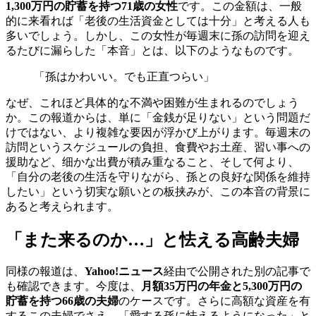
1,300万円の貯蓄を持つ71歳の女性
です。この金額は、一般
的に来看れば「老後の生活資金としては十分」と考える人も
多いでしょう。しかし、この女性が毎週末に孫の訪問を迎え
るたびに漏らした「本音」とは、以下のようなものです。
「孫はかわいい。でも正直つらい」
なぜ、これほど具体的な不満や困難が生まれるのでしょう
か。この報道からは、単に「金銭が足りない」という問題だ
けではない、より複雑な要因が浮かび上がります。毎週末の
訪問というスケジュールの負担、食費やお土産、習い事への
援助など、细かな出費が積み重なること、そして何より、
「自分の老後の生活を守りながら、孫との良好な関係を維持
したい」という切実な願いとの板挟みが、この本音の背景に
あると考えられます。
「また来るのか…」と怯える高齢夫婦
同様の報道は、
Yahoo!ニュース
経由で公開された別の記事で
も確認できます。今度は、
月額35万円の年金と5,300万円の
貯蓄を持つ66歳の夫婦
のケースです。さらに高額な資産を有
するこの夫婦でさえ、「愛する孫に怯えるようになった」と