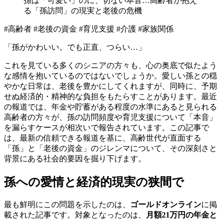
孫は「可愛い」のに、切ない本音…高齢者が抱え
る「孫訪問」の現実と老後の危機
#高齢者 #老後の資金 #育児支援 #介護 #家族関係
「孫がかわいい。でも正直、つらい…」
これを見ている多くのシニアの方々も、心の奥底で似たよう
な感情を抱いているのではないでしょうか。愛しい孫との穏
やかな日常は、老後を豊かにしてくれますが、同時に、予期
せぬ経済的・精神的な負担をもたらすことがあります。最近
の報道では、年金や貯蓄がある程度の水準にあると見られる
高齢者の方々が、孫の訪問頻度や育児支援について「本音」
を漏らすケースが相次いで報告されています。この記事で
は、最新の信頼できる報道を基に、高齢世代が直面する
「孫」と「老後の資金」のジレンマについて、その深刻さと
背景にある社会的要因を掘り下げます。
孫への愛情と経済的現実の狭間で
最も鮮明にこの問題を示したのは、
ゴールドオンライン
に掲
載された記事です。対象となったのは、
月額21万円の年金と