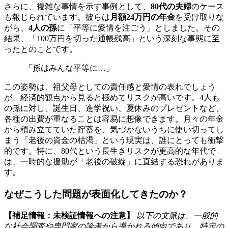
さらに、複雑な事情を示す事例として、
80代の夫婦
のケース
も報じられています。彼らは
月額24万円の年金
を受け取りな
がら、
4人の孫
に「平等に愛情を注ごう」としました。その
結果、「100万円を切った通帳残高」という深刻な事態に至
ったとのことです。
「孫はみんな平等に…」
この姿勢は、祖父母としての責任感と愛情の表れでしょう
が、経済的観点から見ると極めてリスクが高いです。4人も
の孫に対し、誕生日、進学祝い、夏休みのプレゼントなど、
各種の出費が重なることは容易に想像できます。月々の年金
から積み立てていた貯蓄を、気づかないうちに使い切ってし
まう「老後の資金の枯渇」という現実は、誰にとっても衝撃
的です。特に、80代という長生きリスクが更高的な年代で
は、一時的な援助が「老後の破綻」に直結する恐れがありま
す。
なぜこうした問題が表面化してきたのか？
【補足情報：未検証情報への注意】
以下の文脈は、一般的
な社会調査や専門家の論考から導かれる傾向であり、特定の