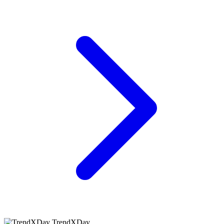
TrendXDay