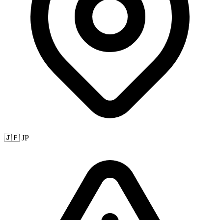
🇯🇵 JP