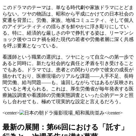
このドラマのテーマは、単なる時代劇や家族ドラマにとどま
らない。ツヤの物語は、昭和から平成にかけての日本社会の
変遷を背景に、労働、家族、地域コミュニティ、そして個人
のアイデンティティの揺らぎを鮮やかに浮き彫りにしてい
る。特に、経済的な厳しさの中で挣扎する姿は、リーマンシ
ョック後やコロナ禍を経た現代の若者や労働者層に深く共感
を呼ぶ要素となっている。
看護師という職業の選択は、ツヤにとって自立への第一歩で
あると同時に、新たな社会的な責任と矛盾を引き受けること
でもある。ドラマでは、患者との関わりの中で彼女の成長が
描かれており、医療現場のリアルな課題——人手不足、長時
間労働、給与問題——も、遠回しながらではあるが反映され
ていると考えられる。これは、厚生労働省が毎年発表する医
療施設調査や看護師の労働実態調査といった公的データと照
らし合わせても、極めて現実的な設定と言えるだろう。
<center>
</center>
最新の展開：第66回における「託す」