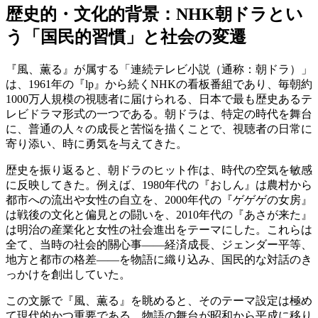
歴史的・文化的背景：NHK朝ドラとい
う「国民的習慣」と社会の変遷
『風、薫る』が属する「連続テレビ小説（通称：朝ドラ）」
は、1961年の『lp』から続くNHKの看板番組であり、毎朝約
1000万人規模の視聴者に届けられる、日本で最も歴史あるテ
レビドラマ形式の一つである。朝ドラは、特定の時代を舞台
に、普通の人々の成長と苦悩を描くことで、視聴者の日常に
寄り添い、時に勇気を与えてきた。
歴史を振り返ると、朝ドラのヒット作は、時代の空気を敏感
に反映してきた。例えば、1980年代の『おしん』は農村から
都市への流出や女性の自立を、2000年代の『ゲゲゲの女房』
は戦後の文化と偏見との闘いを、2010年代の『あさが来た』
は明治の産業化と女性の社会進出をテーマにした。これらは
全て、当時の社会的關心事——経済成長、ジェンダー平等、
地方と都市の格差——を物語に織り込み、国民的な対話のき
っかけを創出していた。
この文脈で『風、薫る』を眺めると、そのテーマ設定は極め
て現代的かつ重要である。物語の舞台が昭和から平成に移り