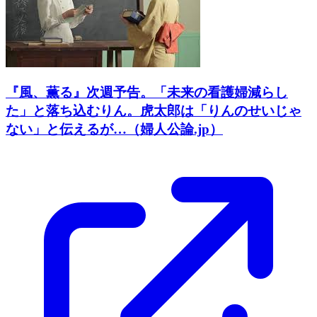
『風、薫る』次週予告。「未来の看護婦減らし
た」と落ち込むりん。虎太郎は「りんのせいじゃ
ない」と伝えるが…（婦人公論.jp）