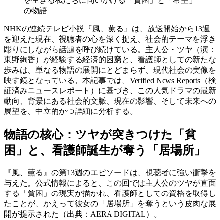
を生きる私たちに問いかける「貧困」と「希望」
の物語
NHKの連続テレビ小説『風、薫る』は、放送開始から13週
を迎えた現在、視聴者の心を深く捉え、社会的テーマを浮き
彫りにしながら話題を呼び続けている。主人公・ツヤ（演：
東野絢香）が経験する経済的困窮と、看護師としての新たな
歩みは、単なる物語の展開にとどまらず、現代社会の実像を
映す鏡となっている。本記事では、Verified News Reports（検
証済みニュースレポート）に基づき、この人気ドラマの最新
動向、背景にある社会的文脈、現在の影響、そして未来への
展望を、中立的かつ詳細に分析する。
物語の核心：ツヤが突きつけた「貧
困」と、看護師誕生が奪う「居場所」
『風、薫る』の第13週のエピソードは、視聴者に強い衝撃を
与えた。公式情報によると、この回では主人公のツヤが直面
する「貧困」の現実が描かれ、看護師としての資格を取得し
たことが、かえって彼女の「居場所」を奪うという皮肉な展
開が提示された（出典：AERA DIGITAL）。