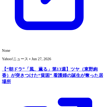
None
Yahoo!ニュース
•
Jun 27, 2026
【“朝ドラ”「風、薫る」第13週】ツヤ（東野絢
香）が突きつけた“貧困” 看護婦の誕生が奪った居
場所