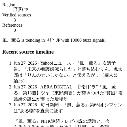
Region
🇯🇵 JP
Verified sources
3
References
0
風、薫る is trending in 🇯🇵 JP with 10000 buzz signals.
Recent source timeline
Jun 27, 2026
·
Yahoo!ニュース
·
『風、薫る』次週予
告。「未来の看護婦減らした」と落ち込むりん。虎太
郎は「りんのせいじゃない」と伝えるが…（婦人公
論.jp）
Jun 27, 2026
·
AERA DIGITAL
·
【“朝ドラ”「風、薫
る」第13週】ツヤ（東野絢香）が突きつけた“貧困” 看
護婦の誕生が奪った居場所
Jun 27, 2026
·
毎日新聞
·
『風、薫る』第66回 シマケン
は”ある物”を直美に託す
『風、薫る』NHK連続テレビ小説の話題と、今