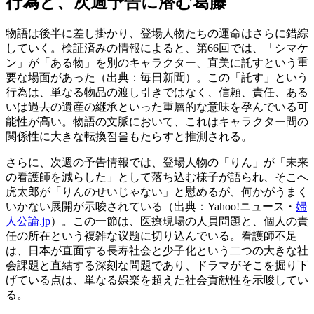
行為と、次週予告に潜む葛藤
物語は後半に差し掛かり、登場人物たちの運命はさらに錯綜
していく。検証済みの情報によると、第66回では、「シマケ
ン」が「ある物」を別のキャラクター、直美に託すという重
要な場面があった（出典：毎日新聞）。この「託す」という
行為は、単なる物品の渡し引きではなく、信頼、責任、ある
いは過去の遺産の継承といった重層的な意味を孕んでいる可
能性が高い。物語の文脈において、これはキャラクター間の
関係性に大きな転換점을もたらすと推測される。
さらに、次週の予告情報では、登場人物の「りん」が「未来
の看護師を減らした」として落ち込む様子が語られ、そこへ
虎太郎が「りんのせいじゃない」と慰めるが、何かがうまく
いかない展開が示唆されている（出典：Yahoo!ニュース・
婦
人公論.jp
）。この一節は、医療現場の人員問題と、個人の責
任の所在という複雑な议题に切り込んでいる。看護師不足
は、日本が直面する長寿社会と少子化という二つの大きな社
会課題と直結する深刻な問題であり、ドラマがそこを掘り下
げている点は、単なる娯楽を超えた社会貢献性を示唆してい
る。