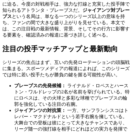
に迫る。今度の対戦相手は、強力な打線と充実した投手陣で
知られるアトランタ・ブレーブスだ。
ジャイアンツ対ブレー
ブス
という名局は、単なる一つのシリーズ以上の意味を持
ち、ファンの間で大きな盛り上がりを見せている。本文で
は、この注目戦の最新情報、背景、そしてその行方に影響す
る要素を、確認済みの報道に基づき詳しく述べる。
注目の投手マッチアップと最新動向
シリーズの焦点はまず、互いの先発ローテーションの頭脳戦
に集まる。スポーツメディアの報道によれば、このシリーズ
では特に若い投手たちが勝負の鍵を握る可能性が高い。
ブレーブスの先発候補：
ライナルド・ロペスとハース
トン・ワルドレップの2名が名前を挙げられている。特
にロペスは、その火球と多彩な球種でブレーブスの輪
郭を強化している注目の右腕。
ジャイアンツの対抗策：
一方、サンフランシスコはト
レバー・マクドナルドという若手右腕を擁している。
大舞台での登板は彼にとって大きなチャンスであり、
リーグ随一の強打線を相手にどれほどの実力を発揮で