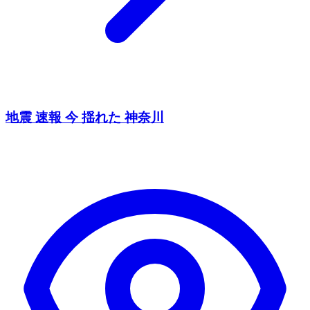
地震 速報 今 揺れた 神奈川