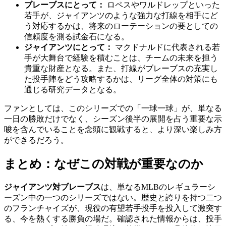
ブレーブスにとって：
ロペスやワルドレップといった
若手が、ジャイアンツのような強力な打線を相手にど
う対応するかは、将来のローテーションの要としての
信頼度を測る試金石になる。
ジャイアンツにとって：
マクドナルドに代表される若
手が大舞台で経験を積むことは、チームの未来を担う
貴重な財産となる。また、打線がブレーブスの充実し
た投手陣をどう攻略するかは、リーグ全体の対策にも
通じる研究データとなる。
ファンとしては、このシリーズでの「一球一球」が、単なる
一日の勝敗だけでなく、シーズン後半の展開を占う重要な示
唆を含んでいることを念頭に観戦すると、より深い楽しみ方
ができるだろう。
まとめ：なぜこの対戦が重要なのか
ジャイアンツ対ブレーブス
は、単なるMLBのレギュラーシ
ーズン中の一つのシリーズではない。歴史と誇りを持つ二つ
のフランチャイズが、現役の有望若手投手を投入して激突す
る、今を熱くする勝負の場だ。確認された情報からは、投手