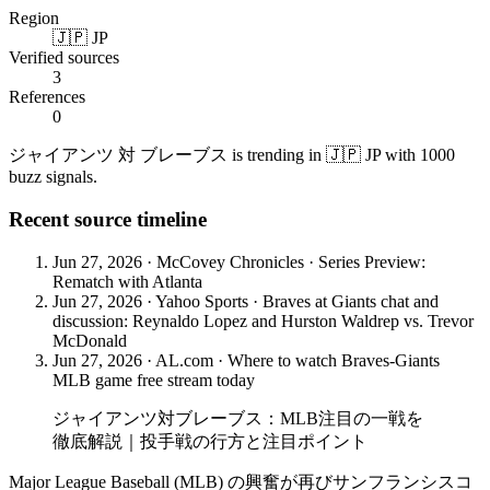
Region
🇯🇵 JP
Verified sources
3
References
0
ジャイアンツ 対 ブレーブス is trending in 🇯🇵 JP with 1000
buzz signals.
Recent source timeline
Jun 27, 2026
·
McCovey Chronicles
·
Series Preview:
Rematch with Atlanta
Jun 27, 2026
·
Yahoo Sports
·
Braves at Giants chat and
discussion: Reynaldo Lopez and Hurston Waldrep vs. Trevor
McDonald
Jun 27, 2026
·
AL.com
·
Where to watch Braves-Giants
MLB game free stream today
ジャイアンツ対ブレーブス：MLB注目の一戦を
徹底解説｜投手戦の行方と注目ポイント
Major League Baseball (MLB) の興奮が再びサンフランシスコ