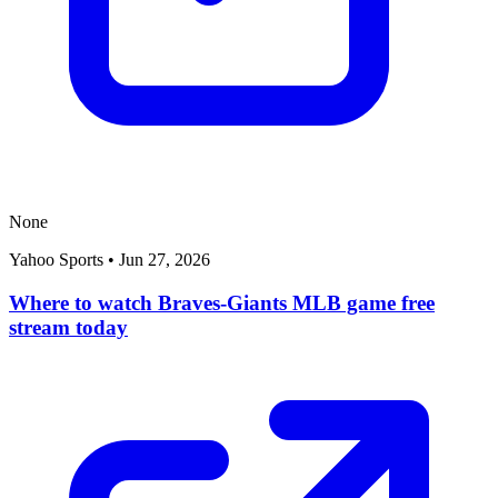
None
Yahoo Sports
•
Jun 27, 2026
Where to watch Braves-Giants MLB game free
stream today