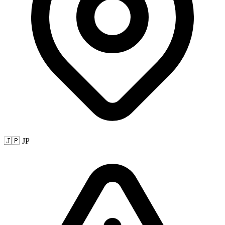
🇯🇵 JP