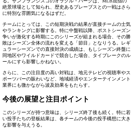
る。サンフランシスコのオラクル・パークは、MLB屈指の
絶景球場として知られ、歴史あるブレーブスとの一戦はさら
に特別な雰囲気になるはずだ。
チームにとっては、この短期決戦の結果が直接チームの士気
やランキングに影響する。特に中盤戦以降、ポストシーズン
争いが激化する時期にこのシリーズが組まれる場合、その勝
敗はシーズン全体の流れを変える「節目」となりうる。レギ
ュラーシーズンでの直接対決の成績は、もしシーズン終盤に
同地区やワイルドカードで競合した場合、タイブレークのル
ールにすら影響しかねない。
さらに、この注目度の高い対戦は、地元テレビの視聴率やス
ポーツバーの賑わいなど、地域経済やエンターテインメント
業界にも微かながら波及効果をもたらす。
今後の展望と注目ポイント
このシリーズが持つ意味は、シリーズ終了後も続く。特に若
い投手たちの登板結果は、各チームの今後の投手構想に大き
な影響を与えうる。