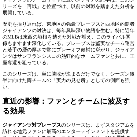
リーズを「再戦」と位置づけ、以前の対戦を踏まえた分析を
展開している。
歴史を振り返れば、東地区の強豪ブレーブスと西地区的覇者
ジャイアンツの対決は、毎年興味深い物語を生む。特に近年
のMLBは東西の垣根を越えた対戦が増え、このライバル関
係もますます深化している。ブレーブスは堅実なチーム運営
と若手の層の厚さで常にプレーオフ候補に挙がり、ジャイア
ンツはサンフランシスコの熱狂的なホームファンと共に、王
座奪還を狙っている。
このシリーズは、単に勝敗が決まるだけでなく、シーズン後
半に向けた両チームの「実力の見せ所」としての側面も強
い。
直近の影響：ファンとチームに波及す
る効果
ジャイアンツ対ブレーブス
のシリーズは、まずスタジアムを
訪れる地元ファンに最高のエンターテインメントを提供す