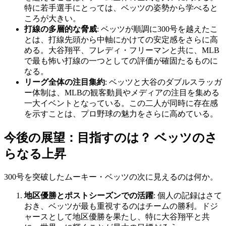
特に若手選手にとっては、ベッツの姿勢から学べると
ころが大きい。
打線の多層的な脅威
: ベッツが順調に300号を越えたこ
とは、打線先頭から中軸にかけての安定感をさらに高
める。大谷翔平、フレディ・フリーマンと共に、MLB
で最も怖い打線の一つとしての評価が確固たるものに
なる。
リーグ全体の注目集約
: ベッツと大谷のダブルスラッガ
ー体制は、MLBの観客動員やメディアの注目を集める
一大イベントとなっている。この二人が同時に存在感
を示すことは、プロ野球の魅力をさらに高めている。
今後の展望：目指すのは？ ベッツのさ
らなる上昇
300号を突破したムーキー・ベッツの次に見えるのは何か。
地区優勝とポストシーズンでの活躍
: 個人の記録はさて
おき、ベッツが最も重視するのはチームの勝利。ドジ
ャースとして地区優勝を果たし、特に大谷翔平と共