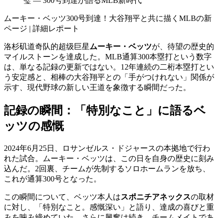
璧 ― 300号到達が語るMLB新時代
ムーキー・ベッツ300号到達！大谷翔平と共に描くMLBの新
ページ | 詳細レポート
洛杉矶道奇队的超级巨星
ムーキー・ベッツ
が、待望の歴史的
マイルストーンを達成した。MLB通算300本塁打という数字
は、単なる記録の更新ではない。12年連続の二桁本塁打とい
う安定感と、相棒の大谷翔平との「手がつけれない」関係が
示す、現代野球の新しい王道を象徴する瞬間だった。
記録の瞬間：「特別なこと」に語るベ
ッツの感慨
2024年6月25日、ロサンゼルス・ドジャースの本拠地で行わ
れた試合。ムーキー・ベッツは、この日を自身の歴史に刻み
込んだ。2回裏、チームが先制するソロホームランを放ち、
これが通算300号となった。
この瞬間について、ベッツ本人は
スポニチアネックス
の取材
に対し、「特別なこと。感慨深い」と語り、達成の喜びと重
みを噛み締めていた。さらに興奮は続き、チームメイトであ