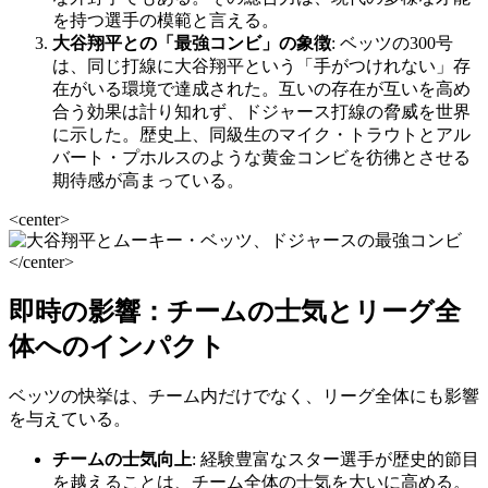
を持つ選手の模範と言える。
大谷翔平との「最強コンビ」の象徴
: ベッツの300号
は、同じ打線に大谷翔平という「手がつけれない」存
在がいる環境で達成された。互いの存在が互いを高め
合う効果は計り知れず、ドジャース打線の脅威を世界
に示した。歴史上、同級生のマイク・トラウトとアル
バート・プホルスのような黄金コンビを彷彿とさせる
期待感が高まっている。
<center>
</center>
即時の影響：チームの士気とリーグ全
体へのインパクト
ベッツの快挙は、チーム内だけでなく、リーグ全体にも影響
を与えている。
チームの士気向上
: 経験豊富なスター選手が歴史的節目
を越えることは、チーム全体の士気を大いに高める。