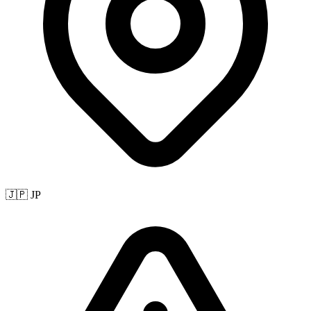
🇯🇵 JP