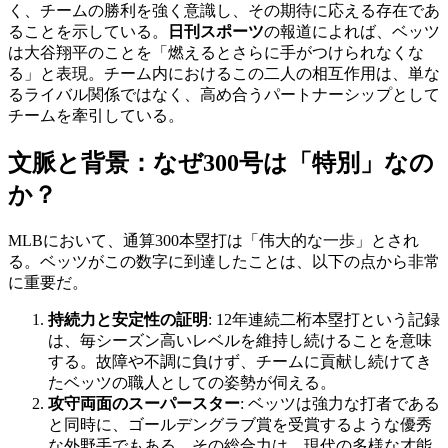
く、チームの勝利を強く意識し、その期待に応える存在であ
ることを示している。
日刊スポーツ
の報道によれば、ベッツ
は大谷翔平のことを「燃えるとさらに手がつけられなくな
る」と表現。チーム内におけるこの二人の相互作用は、単な
るライバル関係ではなく、高め合うパートナーシップとして
チームを牽引している。
文脈と背景：なぜ300号は「特別」なの
か？
MLBにおいて、通算300本塁打は「伟大的な一歩」とされ
る。ベッツがこの数字に到達したことは、以下の点から非常
に重要だ。
持続力と安定性の証明
: 12年連続二桁本塁打という記録
は、毎シーズン高いレベルを維持し続けることを意味
する。故障や不調に負けず、チームに貢献し続けてき
たベッツの職人としての姿勢が伺える。
攻守両面のスーパースター
: ベッツは強力な打者である
と同時に、ゴールデングラブ賞を受賞するような優秀
な外野手でもある。その総合力は、現代の多様な才能