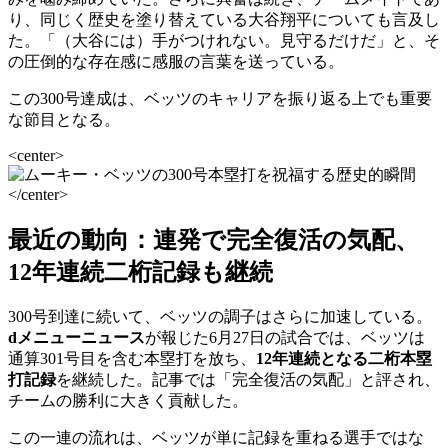
り、同じく歴史を塗り替えている大谷翔平についても言及し
た。「（大谷には）手がつけれない。見守るだけだ」と、そ
の圧倒的な存在感に感服の言葉を送っている。
この300号達成は、ベッツのキャリアを振り返る上でも重要
な節目となる。
<center>
</center>
最近の動向：連発で完全復活の気配、
12年連続二桁記録も継続
300号到達に続いて、ベッツの調子はさらに加速している。
dメニューニュース
が報じた6月27日の試合では、ベッツは
通算301号目を含む本塁打を放ち、
12年連続となる二桁本塁
打記録
を継続した。記事では「完全復活の気配」と評され、
チームの勝利に大きく貢献した。
この一連の流れは、ベッツが単に記録を重ねる選手ではな