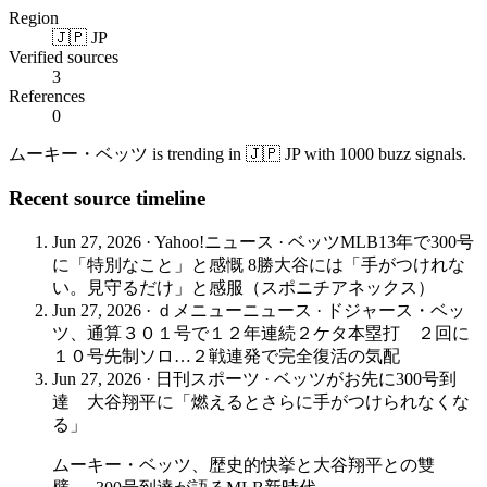
Region
🇯🇵 JP
Verified sources
3
References
0
ムーキー・ベッツ is trending in 🇯🇵 JP with 1000 buzz signals.
Recent source timeline
Jun 27, 2026
·
Yahoo!ニュース
·
ベッツMLB13年で300号
に「特別なこと」と感慨 8勝大谷には「手がつけれな
い。見守るだけ」と感服（スポニチアネックス）
Jun 27, 2026
·
ｄメニューニュース
·
ドジャース・ベッ
ツ、通算３０１号で１２年連続２ケタ本塁打 ２回に
１０号先制ソロ…２戦連発で完全復活の気配
Jun 27, 2026
·
日刊スポーツ
·
ベッツがお先に300号到
達 大谷翔平に「燃えるとさらに手がつけられなくな
る」
ムーキー・ベッツ、歴史的快挙と大谷翔平との雙