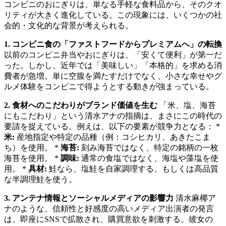
コンビニのおにぎりは、単なる手軽な食料品から、そのクオ
リティが大きく進化している。この現象には、いくつかの社
会的・文化的な背景が考えられる。
1. コンビニ食の「ファストフードからプレミアムへ」の転換
以前のコンビニ弁当やおにぎりは、「安くて便利」が第一だ
った。しかし、近年では「美味しい」「本格的」を求める消
費者が急増。単に空腹を満たすだけでなく、小さな幸せやグ
ルメ体験をコンビニで得ようとする動きが強まっている。
2. 食材へのこだわりがブランド価値を生む
「米、塩、海苔
にもこだわり」という清水アナの指摘は、まさにこの時代の
要請を捉えている。例えは、以下の要素が競争力となる： *
米:
産地指定や特定の品種（例：コシヒカリ、あきたこま
ち）を使用。 *
海苔:
刻み海苔ではなく、特定の銘柄の一枚
海苔を使用。 *
調味:
通常の食塩ではなく、海塩や藻塩を使
用。 *
具材:
鮭なら、塩鮭を自家調理する、もしくは高品質
な半調理鮭を使う。
3. アンテナ情報とソーシャルメディアの影響力
清水麻椰ア
ナのような、信頼性と好感度の高いメディア出演者の発言
は、即座にSNSで拡散され、購買意欲を刺激する。彼女の