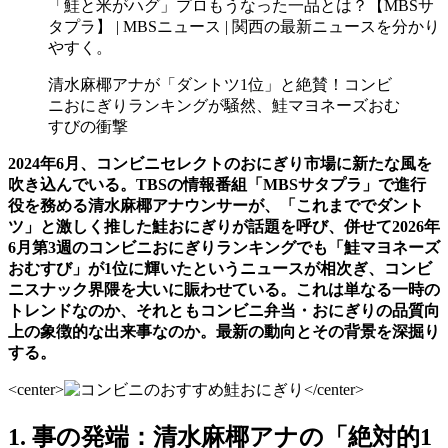
「鮭と米がハグ」プロもうなった一品とは？【MBSサ
タプラ】 | MBSニュース | 関西の最新ニュースを分かり
やすく。
清水麻椰アナが「ダントツ1位」と絶賛！コンビ
ニおにぎりランキングが騒然、鮭マヨネーズおむ
すびの衝撃
2024年6月、コンビニセレクトのおにぎり市場に新たな風を
吹き込んでいる。TBSの情報番組「MBSサタプラ」で進行
役を務める清水麻椰アナウンサーが、「これまででダント
ツ」と激しく推した鮭おにぎりが話題を呼び、併せて2026年
6月第3週のコンビニおにぎりランキングでも「鮭マヨネーズ
おむすび」が1位に輝いたというニュースが相次ぎ、コンビ
ニスナック界隈を大いに賑わせている。これは単なる一時の
トレンドなのか、それともコンビニ弁当・おにぎりの品質向
上の象徴的な出来事なのか。最新の動向とその背景を深掘り
する。
<center>
</center>
1. 事の発端：清水麻椰アナの「絶対的1