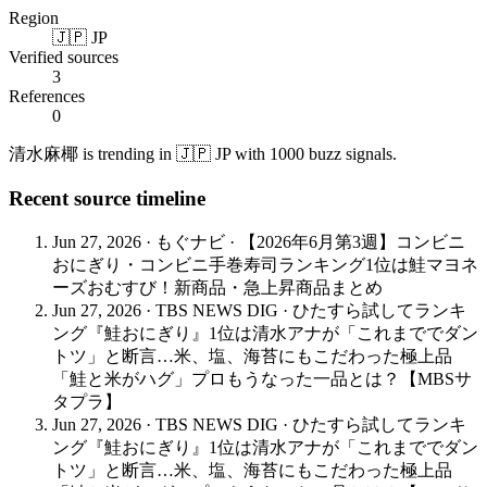
Region
🇯🇵 JP
Verified sources
3
References
0
清水麻椰 is trending in 🇯🇵 JP with 1000 buzz signals.
Recent source timeline
Jun 27, 2026
·
もぐナビ
·
【2026年6月第3週】コンビニ
おにぎり・コンビニ手巻寿司ランキング1位は鮭マヨネ
ーズおむすび！新商品・急上昇商品まとめ
Jun 27, 2026
·
TBS NEWS DIG
·
ひたすら試してランキ
ング『鮭おにぎり』1位は清水アナが「これまででダン
トツ」と断言…米、塩、海苔にもこだわった極上品
「鮭と米がハグ」プロもうなった一品とは？【MBSサ
タプラ】
Jun 27, 2026
·
TBS NEWS DIG
·
ひたすら試してランキ
ング『鮭おにぎり』1位は清水アナが「これまででダン
トツ」と断言…米、塩、海苔にもこだわった極上品