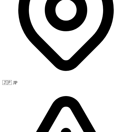
🇯🇵 JP