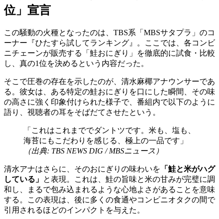
位」宣言
この騒動の火種となったのは、TBS系「MBSサタプラ」のコ
ーナー『ひたすら試してランキング』。ここでは、各コンビ
ニチェーンが販売する「鮭おにぎり」を徹底的に試食・比較
し、真の1位を決めるという内容だった。
そこで圧巻の存在を示したのが、清水麻椰アナウンサーであ
る。彼女は、ある特定の鮭おにぎりを口にした瞬間、その味
の高さに強く印象付けられた様子で、番組内で以下のように
語り、視聴者の耳をそばだてさせたという。
「これはこれまででダントツです。米も、塩も、
海苔にもこだわりを感じる、極上の一品です」
（出典: TBS NEWS DIG / MBSニュース）
清水アナはさらに、そのおにぎりの味わいを
「鮭と米がハグ
している」
と表現。これは、鮭の旨味と米の甘みが完璧に調
和し、まるで包み込まれるような心地よさがあることを意味
する。この表現は、後に多くの食通やコンビニオタクの間で
引用されるほどのインパクトを与えた。