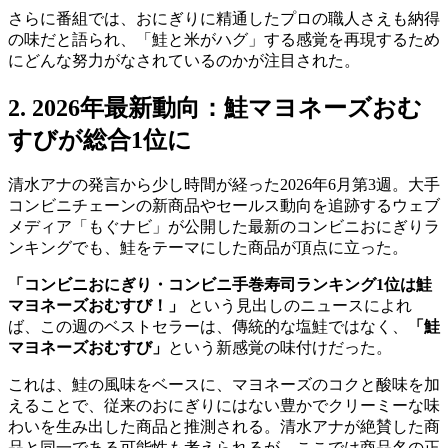
さらに番組では、おにぎりに精通したプロの職人さえも納得
の味だと語られ、「鮭と米がハグ」する感覚を再現するため
にどんな努力がなされているのかが注目された。
2. 2026年最新動向：鮭マヨネーズおむ
すびが総合1位に
清水アナの発言から少し時間が経った2026年6月第3週。大手
コンビニチェーンの新商品やセールス動向を追跡するウェブ
メディア「もぐナビ」が公開した最新のコンビニおにぎりラ
ンキングでも、鮭をテーマにした商品が頂点に立った。
「コンビニおにぎり・コンビニ手巻寿司ランキング1位は鮭
マヨネーズおむすび！」
という見出しのニュースによれ
ば、この週のベストセラーは、傳統的な塩鮭ではなく、
「鮭
マヨネーズおむすび」
という新感覚の味付けだった。
これは、鮭の風味をベースに、マヨネーズのコクと酸味を加
えることで、従来のおにぎりにはない豊かでクリーミーな味
わいを生み出した商品と推測される。清水アナが絶賛した商
品と同一である可能性も考えられるが、ここでは商品名の正