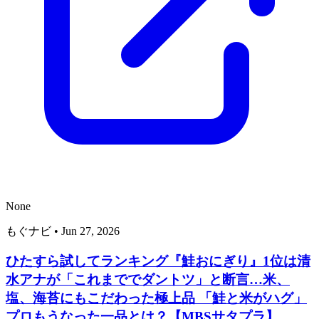
None
もぐナビ
•
Jun 27, 2026
ひたすら試してランキング『鮭おにぎり』1位は清
水アナが「これまででダントツ」と断言…米、
塩、海苔にもこだわった極上品 「鮭と米がハグ」
プロもうなった一品とは？【MBSサタプラ】