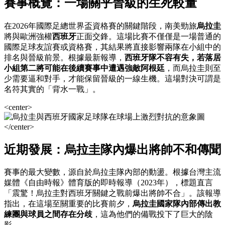
賽事概覽：一場關乎晉級的生死較量
在2026年國際足總世界盃資格賽的關鍵階段，南美勁旅
烏拉圭
將與歐洲強權
西班牙
正面交鋒。這場比賽不僅僅是一場普通的
國際足球友誼賽或資格賽，其結果將直接影響兩隊在小組中的
排名與晉級前景。根據最新報導，
西班牙隊不容有失，若落居
小組第二將可能在後續賽事中遭遇強敵阿根廷
，而烏拉圭則至
少需要逼和對手，才能保留晉級的一線生機。這場對決可謂是
名符其實的「背水一戰」。
<center>
</center>
近期發展：烏拉圭隊內爆出將帥不和傳聞
賽事的最大變數，源自於烏拉圭隊內部的動盪。根據台灣主流
媒體《自由時報》體育版的即時報導（2023年），標題直言
「震驚！烏拉圭對西班牙關鍵之戰前爆出將帥不合」。該報導
指出，在這場至關重要的比賽前夕，
烏拉圭國家隊內部傳出教
練團與球員之間存在分歧
，這為他們的備戰投下了巨大的陰
影。