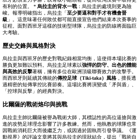
有利的位置。 *
烏拉圭的背水一戰
：烏拉圭的處境則更為險
峻。報導明確指出，烏拉圭「
至少要逼和對手才有機會晉
級
」。這意味著任何敗仗都可能直接宣告他們結束本次賽事的
征程。面對西班牙這樣的技術型球隊，烏拉圭的防線將面臨巨
大考驗。
歷史交鋒與風格對決
烏拉圭與西班牙的歷史對戰紀錄相當均衡，這使得本場比賽的
勝負更加難以預料。烏拉圭足球素以
強悍的防守、出色的體能
與高效的反擊
著稱，擁有多位在歐洲頂級聯賽效力的攻擊手。
而西班牙則延續其傳統的
傳控足球（Tiki-taka）風格
，擅長透
過精密的短傳掌控比賽節奏。這場比賽將演變成「矛與盾」、
「控球與反擊」的經典對決。
比爾薩的戰術烙印與挑戰
烏拉圭主帥比爾薩被譽為戰術大師，其標誌性的高位逼搶與激
進的攻勢足球理念影響了許多教練。然而，他執教的球隊也常
因戰術消耗巨大而後繼乏力，或因過於固執而引發爭議。《運
動視界》的評論文章將其與烏拉圭的現狀結合，提出「戰術自