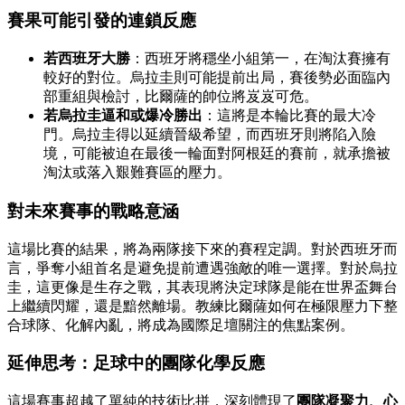
賽果可能引發的連鎖反應
若西班牙大勝
：西班牙將穩坐小組第一，在淘汰賽擁有
較好的對位。烏拉圭則可能提前出局，賽後勢必面臨內
部重組與檢討，比爾薩的帥位將岌岌可危。
若烏拉圭逼和或爆冷勝出
：這將是本輪比賽的最大冷
門。烏拉圭得以延續晉級希望，而西班牙則將陷入險
境，可能被迫在最後一輪面對阿根廷的賽前，就承擔被
淘汰或落入艱難賽區的壓力。
對未來賽事的戰略意涵
這場比賽的結果，將為兩隊接下來的賽程定調。對於西班牙而
言，爭奪小組首名是避免提前遭遇強敵的唯一選擇。對於烏拉
圭，這更像是生存之戰，其表現將決定球隊是能在世界盃舞台
上繼續閃耀，還是黯然離場。教練比爾薩如何在極限壓力下整
合球隊、化解內亂，將成為國際足壇關注的焦點案例。
延伸思考：足球中的團隊化學反應
這場賽事超越了單純的技術比拼，深刻體現了
團隊凝聚力、心