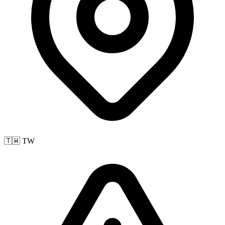
🇹🇼 TW