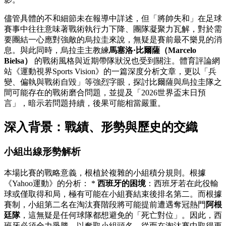
儘管具體的不和細節未在報導中詳述，但「將帥失和」在足球
賽事中往往意味著戰術執行力下降、團隊凝聚力瓦解，對於需
要團結一心應對強敵的烏拉圭來說，無疑是賽前最不樂見的消
息。與此同時，烏拉圭主教練
馬塞洛·比爾薩（Marcelo
Bielsa）
的戰術風格與近期帶隊狀況也受到關注。體育評論網
站《運動視界Sports Vision》的一篇深度分析文章，更以「兵
變、偏執與戰術自毀」等強烈字眼，探討比爾薩與烏拉圭隊之
間可能存在的戰術磨合問題，並提及「2026世界盃末日預
言」，暗示若問題持續，後果可能相當嚴重。
深入背景：戰績、形勢與歷史的交織
小組出線形勢解析
本場比賽的戰略意義，根植於複雜的小組積分規則。根據
《Yahoo運動》的分析： *
西班牙的困境
：西班牙若在此役輸
球或僅取得和局，極有可能在小組賽結束後排名第二。而根據
賽制，小組第二名在淘汰賽階段將可能提前遭遇奪冠熱門
阿根
廷隊
，這無疑是任何球隊都想避免的「死亡對位」。因此，西
班牙必須全力爭勝，以奪取小組頭名，從而在淘汰賽中取得更