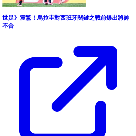
世足》震驚！烏拉圭對西班牙關鍵之戰前爆出將帥
不合