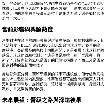
毀」的疑慮，點出比爾薩的理想主義戰術是否適合烏拉圭這批
球員，以及在巨大壓力下是否能有效執行，是本場比賽的一大
看點。他的調度將直接決定烏拉圭是創造奇蹟，還是如預言般
走向「末日」。
當前影響與輿論熱度
這場對決在台灣的網路聲量與討論度極高，根據數據顯示，其
話題熱度（Buzz）達到
1000
，顯示出台灣球迷對此賽事的高
度關注。賽前爆發的烏拉圭內亂新聞，更是引爆了球迷社群的
熱議。球迷們紛紛推測： * 這是否是烏拉圭的「煙霧彈」戰
術？ * 球隊內部的氣氛是否真的已無法挽回？ * 西班牙是否會
因為對手的混亂而輕敵？
從運彩角度分析，西班牙獲勝的賠率可能較低，但考慮到烏拉
圭的求生慾望與內亂變數，比賽過程很可能會比紙面實力對比
更加膠著和開放。媒體預測，這將是一場節奏緊湊、身體對抗
激烈、且充滿轉折的比賽。
未來展望：晉級之路與深遠後果