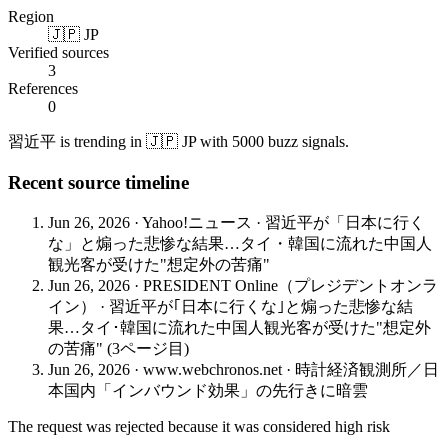
Region
🇯🇵 JP
Verified sources
3
References
0
習近平 is trending in 🇯🇵 JP with 5000 buzz signals.
Recent source timeline
Jun 26, 2026
·
Yahoo!ニュース
·
習近平が「日本に行く
な」と煽った悲惨な結果…タイ・韓国に流れた中国人
観光客が受けた"想定外の苦痛"
Jun 26, 2026
·
PRESIDENT Online（プレジデントオンラ
イン）
·
習近平が｢日本に行くな｣と煽った悲惨な結
果…タイ･韓国に流れた中国人観光客が受けた"想定外
の苦痛" (3ページ目)
Jun 26, 2026
·
www.webchronos.net
·
時計経済観測所／日
本国内「インバウンド効果」の先行きに暗雲
The request was rejected because it was considered high risk