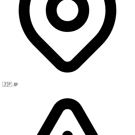
🇯🇵 JP