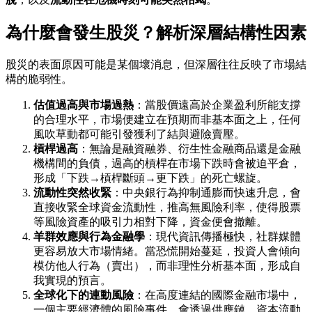
為什麼會發生股災？解析深層結構性因素
股災的表面原因可能是某個壞消息，但深層往往反映了市場結
構的脆弱性。
估值過高與市場過熱
：當股價遠高於企業盈利所能支撐
的合理水平，市場便建立在預期而非基本面之上，任何
風吹草動都可能引發獲利了結與避險賣壓。
槓桿過高
：無論是融資融券、衍生性金融商品還是金融
機構間的負債，過高的槓桿在市場下跌時會被迫平倉，
形成「下跌→槓桿斷頭→更下跌」的死亡螺旋。
流動性突然收緊
：中央銀行為抑制通膨而快速升息，會
直接收緊全球資金流動性，推高無風險利率，使得股票
等風險資產的吸引力相對下降，資金便會撤離。
羊群效應與行為金融學
：現代資訊傳播極快，社群媒體
更容易放大市場情緒。當恐慌開始蔓延，投資人會傾向
模仿他人行為（賣出），而非理性分析基本面，形成自
我實現的預言。
全球化下的連動風險
：在高度連結的國際金融市場中，
一個主要經濟體的風險事件，會透過供應鏈、資本流動