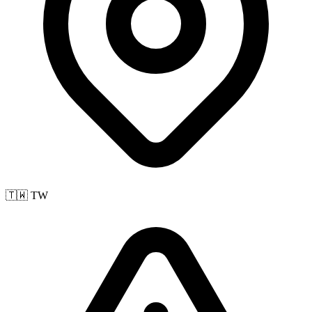
🇹🇼 TW