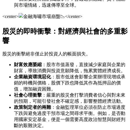
與市場情緒，迅速傳導至全球。
<center>
</center>
股災的即時衝擊：對經濟與社會的多重影
響
股災的衝擊絕非僅止於投資人的帳面損失。
財富效應萎縮
：股市市值蒸發，直接減少家庭與企業的
財富，導致消費與投資意願降低，拖累實體經濟成長。
企業融資環境惡化
：股市低迷會影響企業辦理現增或承
銷的時機與價格，股價下跌也降低其作為抵押品的價
值，增加融資困難。
社會心理衝擊
：嚴重的股災會打擊消費者信心與對未來
的預期，可能引發社會不確定感，影響整體經濟活動。
政策制定者的兩難
：金融監理單位必須在防止市場過度
下跌與避免過度干預市場之間尋求平衡。例如，是否動
用國家安定基金，便是一個需要高度政治智慧與財經判
斷的艱難決定。