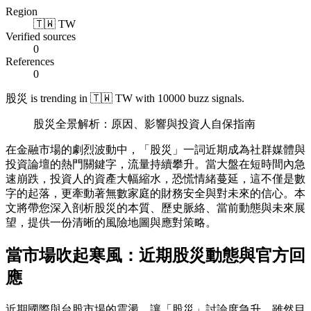
Region
🇹🇼 TW
Verified sources
0
References
0
股災 is trending in 🇹🇼 TW with 10000 buzz signals.
股災全景解析：原因、影響與投資人自保指南
在金融市場的劇烈波動中，「股災」一詞近期成為社群媒體與
投資論壇的熱門關鍵字，流量持續攀升。當大盤在短時間內急
速崩跌，投資人的資產大幅縮水，恐慌情緒蔓延，這不僅是數
字的起落，更牽動著無數家庭的財務安全與對未來的信心。本
文將帶您深入剖析股災的本質、歷史脈絡、當前動態與未來展
望，提供一份清晰的風險地圖與應對策略。
當市場吹起寒風：近期股災動態與官方回
應
近期國際與台股市場的震盪，讓「股災」討論度急升。雖然目