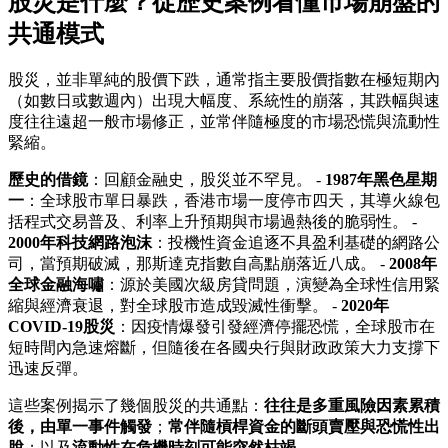
股災是什麼？從歷史案例看懂市場崩盤的
共通模式
股災，並非單純的股價下跌，通常指主要股價指數在極短期內
（如數日或數週內）出現大幅度、系統性的崩落，其跌幅與速
度往往遠超一般市場修正，並常伴隨極度的市場恐慌與流動性
緊縮。
歷史的借鏡
：回顧金融史，股災並不罕見。 -
1987年黑色星期
一
：全球股市單日暴跌，香港市場一度停市四天，其導火線包
括程式交易普及、利率上升預期與市場過熱後的脆弱性。 -
2000年科技網路泡沫
：投機性資金追逐不具盈利基礎的網路公
司，當預期破滅，那斯達克指數自高點崩落近八成。 -
2008年
全球金融海嘯
：源於美國次級房貸問題，演變為全球性信用緊
縮與經濟衰退，對全球股市造成毀滅性衝擊。 -
2020年
COVID-19股災
：因疫情爆發引發經濟停擺恐慌，全球股市在
短時間內急速熔斷，但隨後在各國央行與財政政策大力支撐下
迅速反彈。
這些案例揭示了幾個股災的共通點：
往往是多重風險因素累積
後，由單一事件觸發
；
常伴隨槓桿資金的斷頭賣壓與恐慌性出
脫
；以及
流動性在危機時刻可能突然枯竭
。