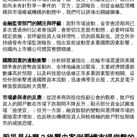
前尚未有針對單一事件的「官方」定調報告，但從金融監理機
構與市場權威機構的動態中，我們可以拼湊出關鍵圖像。
金融監管部門的關注與呼籲
：面對市場波動，金管會證期局已
多次透過例行記者會強調，會密切注意股市動態，必要時採取
穩定措施，並呼籲投資人保持理性，切勿跟風殺低。證交所亦
持續發布市場監測報告，指出當前波動受多重國際因素影響，
但國內上市櫃公司體質整體穩健。
國際因素的連動衝擊
：分析師普遍指出，此輪市場震盪與美國
聯準會的貨幣政策動向、全球地緣政治緊張、主要經濟體通膨
數據高於預期，以及科技股估值修正等多重因素緊密相關。這
些外部衝擊透過國際資本流動，迅速傳導至台股，尤其是電子
權值股面臨較大賣壓。
市場參與者的反應
：從證券商與投信投顧公會的觀察，散戶投
資人的開戶數在市場下跌期間不降反升，顯示部分資金試圖進
場「撿便宜」；但另一方面，融資餘額的變動與選擇權市場的
避險需求增加，也反映出機構投資人與較積極的散戶對短期後
市的戒慎恐懼。