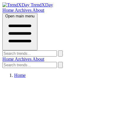
TrendXDay
Home
Archives
About
Open main menu
Home
Archives
About
Home