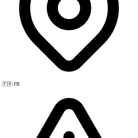
🇫🇷 FR