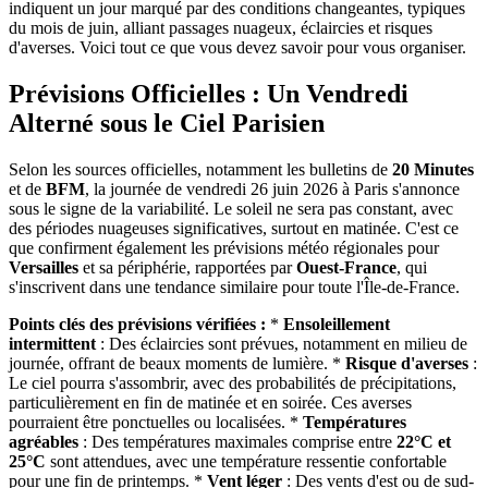
indiquent un jour marqué par des conditions changeantes, typiques
du mois de juin, alliant passages nuageux, éclaircies et risques
d'averses. Voici tout ce que vous devez savoir pour vous organiser.
Prévisions Officielles : Un Vendredi
Alterné sous le Ciel Parisien
Selon les sources officielles, notamment les bulletins de
20 Minutes
et de
BFM
, la journée de vendredi 26 juin 2026 à Paris s'annonce
sous le signe de la variabilité. Le soleil ne sera pas constant, avec
des périodes nuageuses significatives, surtout en matinée. C'est ce
que confirment également les prévisions météo régionales pour
Versailles
et sa périphérie, rapportées par
Ouest-France
, qui
s'inscrivent dans une tendance similaire pour toute l'Île-de-France.
Points clés des prévisions vérifiées :
*
Ensoleillement
intermittent
: Des éclaircies sont prévues, notamment en milieu de
journée, offrant de beaux moments de lumière. *
Risque d'averses
:
Le ciel pourra s'assombrir, avec des probabilités de précipitations,
particulièrement en fin de matinée et en soirée. Ces averses
pourraient être ponctuelles ou localisées. *
Températures
agréables
: Des températures maximales comprise entre
22°C et
25°C
sont attendues, avec une température ressentie confortable
pour une fin de printemps. *
Vent léger
: Des vents d'est ou de sud-