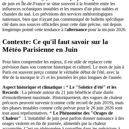
de juin en Île-de-France se situe souvent à la frontière entre les
influences océaniques instables et les masses d'air plus stables et
chaudes du sud. Les prévisions des services météorologiques
nationaux, bien que n'ayant pas communiqué de bulletin spécifique
cité dans nos sources officielles pour cette date précise, ont depuis
longtemps pointé cette tendance à l'
alternance
pour la mi-juin 2026.
Contexte: Ce qu'il faut savoir sur la
Météo Parisienne en Juin
Pour bien comprendre les enjeux, il est utile de replacer cette
prévision dans son contexte historique et culturel. Le mois de juin à
Paris est souvent perçu comme le véritable début de l'été, avec la
fête de la musique le 21 et les journées les plus longues de l'année.
Aspect historique et climatique :
*
Le "Solstice d'été" et les
Records
: La période autour du 21 juin bénéficie d'une durée
d'ensoleillement maximale. Historiquement, des vagues de chaleur
précoces peuvent survenir (comme celle record de juin 2019), mais
des phases instables comme celle prévue pour le 26 juin 2026 sont
tout aussi représentatives. *
Le Phénomène des "Orages de
Chaleur"
: L'instabilité de juin peut parfois donner naissance à des
orages violents en fin de journée, alimentés par la chaleur
accumulée. C'est un phénomène à surveiller dans les prévisions à