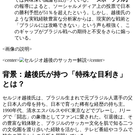
の報導によると、ソーシャルメディア上の投票で日本
の勝利予想が51％を超えたという。しかし、越後氏の
ような実戦経験豊富な分析家からは、現実的な戦術と
「ブラジルには攻略できない」という声も根強く、こ
のギャップがブラジル戦への期待と不安をさらに煽っ
ている。
<画像の説明>
<center>
</center>
背景：越後氏が持つ「特殊な目利き」
とは？
セルジオ越後氏は、ブラジル生まれで元ブラジル人選手の父
と日本人の母を持ち、日本で育った稀有な経歴の持ち主。
1990年代、清水エスパルスやFC東京などでプレーし、Jリー
グで「闘志」の象徴としてファンに愛された。引退後は、そ
の豊富な戦体験と、ブラジルのサッカー文化を肌で知る二つ
の文化圏を渡り歩いた経験を活かし、テレビ番組やコラムで