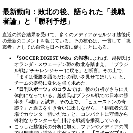
最新動向：敗北の後、語られた「挑戦
者論」と「勝利予想」
直近の試合結果を受けて、多くのメディアがセルジオ越後氏
の最新のコメントを報じている。その核心は、一貫して「挑
戦者」としての自覚を日本代表に促すことにある。
『SOCCER DIGEST Web』の報導
によれば、越後氏は
オランダ・スウェーデン戦の敗北を踏まえ、「ブラジ
ル戦は‘チャレンジャー’に戻る」と断言。その上で、
「まずは優勝を語るだけの戦いを見せてほしい」と、
チームの姿勢に変化を強く求めた。
『日刊スポーツ』のコラム
では、彼の分析がさらに具
体的になっている。越後氏はブラジル戦での日本の勝
率を「4割」と試算。その上で、「ヒューストンの奇
跡？」と過去を引き合いに出しながら、「挑戦者の立
場でカウンター狙いだね」と、コンパクトに守備から
锋利なカウンターを仕掛ける戦術を推奨している。
こうした越後氏の分析に加え、ファンやメディアの間
では興味深い議論も広がっている。
『スポーツブル』