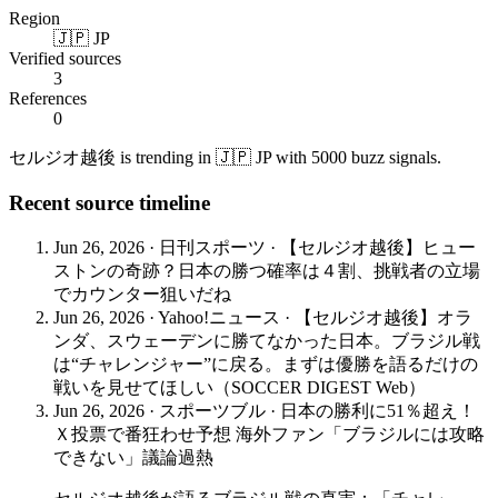
Region
🇯🇵 JP
Verified sources
3
References
0
セルジオ越後 is trending in 🇯🇵 JP with 5000 buzz signals.
Recent source timeline
Jun 26, 2026
·
日刊スポーツ
·
【セルジオ越後】ヒュー
ストンの奇跡？日本の勝つ確率は４割、挑戦者の立場
でカウンター狙いだね
Jun 26, 2026
·
Yahoo!ニュース
·
【セルジオ越後】オラ
ンダ、スウェーデンに勝てなかった日本。ブラジル戦
は“チャレンジャー”に戻る。まずは優勝を語るだけの
戦いを見せてほしい（SOCCER DIGEST Web）
Jun 26, 2026
·
スポーツブル
·
日本の勝利に51％超え！
Ｘ投票で番狂わせ予想 海外ファン「ブラジルには攻略
できない」議論過熱