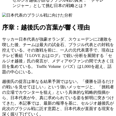
セルジオ越後が語るブラジル戦の真実：「チャレ
ンジャー」として挑む日本の戦略とは？
序章：越後氏の言葉が響く理由
サッカー日本代表が強豪オランダ、スウェーデンに2連敗を
喫した後、チームは最大の試金石、ブラジル代表との対戦を
控えている。その激戦を前に、一人の元代表選手で、現在は
テレビ番組『I LOVE おはログ』で鋭い分析を展開する「セ
ルジオ越後」氏の発言が、メディアやファンの間で大きく注
目を集めている。 Traffic Volume（バズ）は1,000を超え、話
題の中心にいる。
越後氏の提言は単なる結果予測ではない。「優勝を語るだけ
の戦いを見せてほしい」という強いメッセージと、「挑戦者
の立場でカウンターを狙え」という具体的な戦略的指摘か
ら、日本代表が今、真に求められている姿を鮮明に突きつけ
てきた。本記事では、最新の報導を基に、セルジオ越後氏が
此次のブラジル戦に託す意図と、日本代表が直面する現実を
深く掘り下げていく。