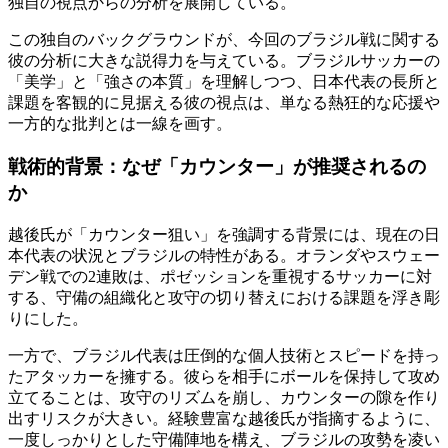
独自の視点からの分析を展開している。
この独自のバックグラウンドが、今回のブラジル戦に関する
彼の分析に大きな説得力を与えている。ブラジルサッカーの
「美学」と「強さの本質」を理解しつつ、日本代表の長所と
課題を客観的に見据える彼の視点は、単なる熱狂的な応援や
一方的な批判とは一線を画す。
戦術的背景：なぜ「カウンター」が推奨されるの
か
越後氏が「カウンター狙い」を強調する背景には、現在の日
本代表の状況とブラジルの特性がある。オランダやスウェー
デン戦での2連敗は、ポゼッションを重視するサッカーに対
する、守備の組織化と攻守の切り替えにおける課題を浮き彫
りにした。
一方で、ブラジル代表は圧倒的な個人技術とスピードを持っ
たアタッカーを擁する。彼らを相手にボールを保持して攻め
立てることは、攻守のリズムを崩し、カウンターの隙を作り
出すリスクが大きい。経験豊富な越後氏が指摘するように、
一度しっかりとした守備陣地を構え、ブラジルの攻勢を凌い