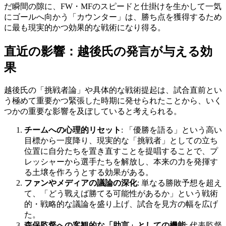
だ瞬間の隙に、FW・MFのスピードと仕掛けを生かして一気
にゴールへ向かう「カウンター」は、勝ち点を獲得するため
に最も現実的かつ効果的な戦術になり得る。
直近の影響：越後氏の発言が与える効
果
越後氏の「挑戦者論」や具体的な戦術提起は、試合直前とい
う極めて重要かつ緊張した時期に発せられたことから、いく
つかの重要な影響を及ぼしていると考えられる。
チームへの心理的リセット
: 「優勝を語る」という高い
目標から一度降り、現実的な「挑戦者」としての立ち
位置に自分たちを置き直すことを提唱することで、プ
レッシャーから選手たちを解放し、本来の力を発揮す
る土壌を作ろうとする効果がある。
ファンやメディアの議論の深化
: 単なる勝敗予想を超え
て、「どう戰えば勝てる可能性があるか」という戦術
的・戦略的な議論を盛り上げ、試合を見方の幅を広げ
た。
森保監督への客観的な「助言」としての機能
: 代表監督