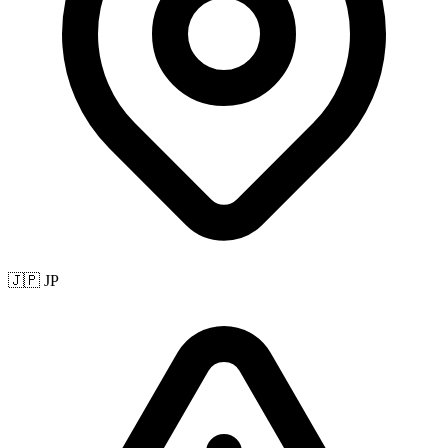
🇯🇵 JP