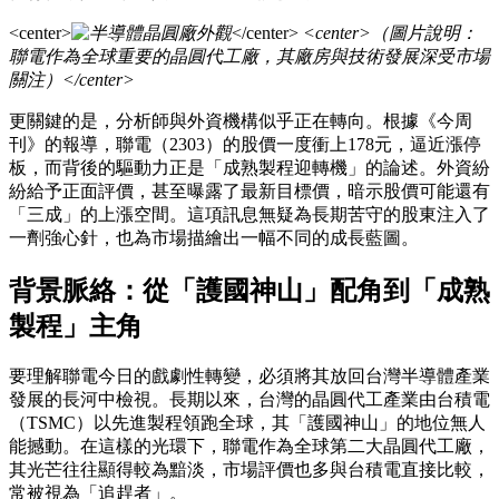
<center>
</center>
<center>（圖片說明：
聯電作為全球重要的晶圓代工廠，其廠房與技術發展深受市場
關注）</center>
更關鍵的是，分析師與外資機構似乎正在轉向。根據《今周
刊》的報導，聯電（2303）的股價一度衝上178元，逼近漲停
板，而背後的驅動力正是「成熟製程迎轉機」的論述。外資紛
紛給予正面評價，甚至曝露了最新目標價，暗示股價可能還有
「三成」的上漲空間。這項訊息無疑為長期苦守的股東注入了
一劑強心針，也為市場描繪出一幅不同的成長藍圖。
背景脈絡：從「護國神山」配角到「成熟
製程」主角
要理解聯電今日的戲劇性轉變，必須將其放回台灣半導體產業
發展的長河中檢視。長期以來，台灣的晶圓代工產業由台積電
（TSMC）以先進製程領跑全球，其「護國神山」的地位無人
能撼動。在這樣的光環下，聯電作為全球第二大晶圓代工廠，
其光芒往往顯得較為黯淡，市場評價也多與台積電直接比較，
常被視為「追趕者」。