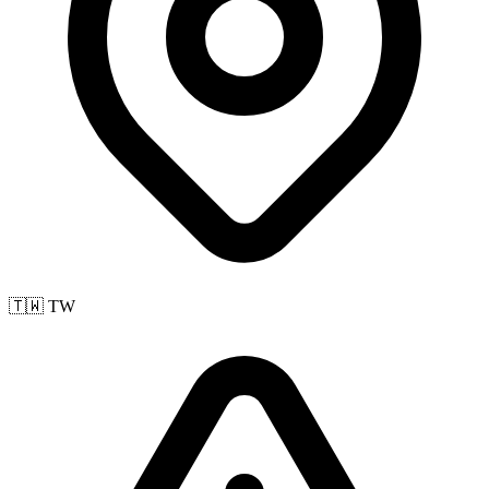
🇹🇼 TW