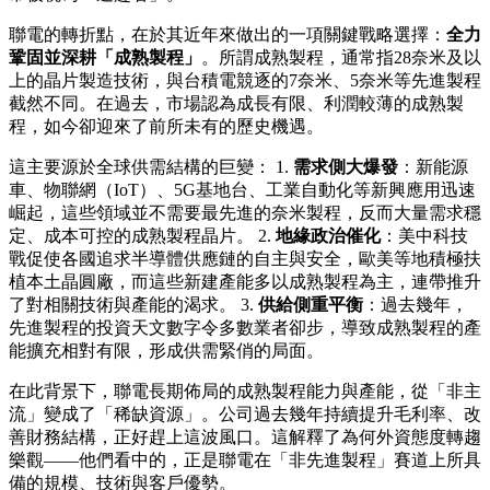
聯電的轉折點，在於其近年來做出的一項關鍵戰略選擇：
全力
鞏固並深耕「成熟製程」
。所謂成熟製程，通常指28奈米及以
上的晶片製造技術，與台積電競逐的7奈米、5奈米等先進製程
截然不同。在過去，市場認為成長有限、利潤較薄的成熟製
程，如今卻迎來了前所未有的歷史機遇。
這主要源於全球供需結構的巨變： 1.
需求側大爆發
：新能源
車、物聯網（IoT）、5G基地台、工業自動化等新興應用迅速
崛起，這些領域並不需要最先進的奈米製程，反而大量需求穩
定、成本可控的成熟製程晶片。 2.
地緣政治催化
：美中科技
戰促使各國追求半導體供應鏈的自主與安全，歐美等地積極扶
植本土晶圓廠，而這些新建產能多以成熟製程為主，連帶推升
了對相關技術與產能的渴求。 3.
供給側重平衡
：過去幾年，
先進製程的投資天文數字令多數業者卻步，導致成熟製程的產
能擴充相對有限，形成供需緊俏的局面。
在此背景下，聯電長期佈局的成熟製程能力與產能，從「非主
流」變成了「稀缺資源」。公司過去幾年持續提升毛利率、改
善財務結構，正好趕上這波風口。這解釋了為何外資態度轉趨
樂觀——他們看中的，正是聯電在「非先進製程」賽道上所具
備的規模、技術與客戶優勢。