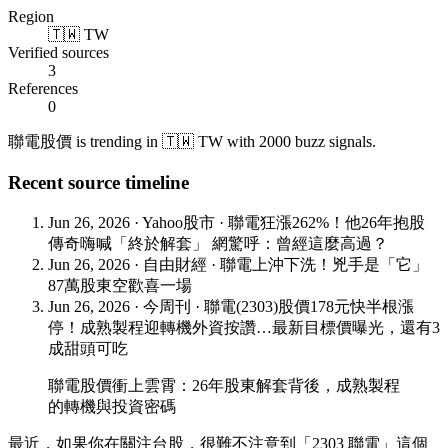
Region
🇹🇼 TW
Verified sources
3
References
0
聯電股價 is trending in 🇹🇼 TW with 2000 buzz signals.
Recent source timeline
Jun 26, 2026
·
Yahoo股市
·
聯電狂漲262%！他26年抱股
傳奇嗨喊「終於解套」 網驚呼：曾經這麼高過？
Jun 26, 2026
·
自由財經
·
聯電上沖下洗！兇手是「它」
87萬股東空歡喜一場
Jun 26, 2026
·
今周刊
·
聯電(2303)股價178元快半根漲
停！成熟製程迎轉機外資按讚…最新目標價曝光，還有3
成甜頭可吃
聯電股價衝上雲霄：26年股東解套背後，成熟製程
的轉機與投資密碼
最近，如果你在關注台股，很難不注意到「2303 聯電」這個