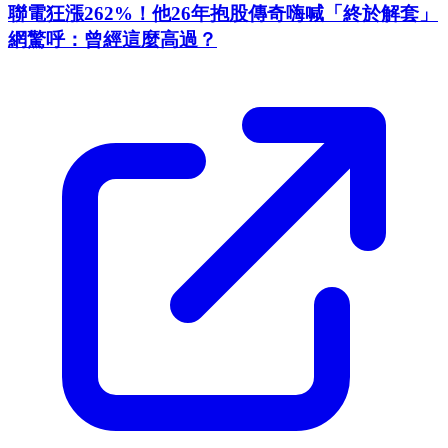
聯電狂漲262%！他26年抱股傳奇嗨喊「終於解套」
網驚呼：曾經這麼高過？