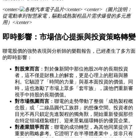
<center>
</center>
<center>（圖片說明：
從電動車到智慧家電，驅動成熟製程晶片需求爆發的多元應
用）</center>
即時影響：市場信心提振與投資策略轉變
聯電股價的強勢表現與分析師的樂觀報告，已經產生了多方面
的即時影響：
對股東而言
：對於像新聞中那位抱股26年的長期投資
者，這不僅是財務上的解套，更是心理上的慰藉與勝
利。它驗證了「時間的力量」與基本面投資的價值。同
時，這也激勵了市場上眾多「套牢族」，讓他們重新審
視手中持股的長期價值。
對市場氛圍而言
：聯電的走勢帶動了整個「成熟製程概
念股」或「二線晶圓代工族群」的想像空間。投資者的
目光不再只鎖定先進製程的獨角獸，開始重新發掘那些
在特定領域穩紮穩打、迎來景氣循環轉折的優質企業。
對產業競爭而言
：聯電的成功轉型，為其他同業提供了
重要的戰略參考。它證明了在半導體產業中，並非只有