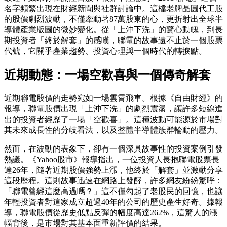
名字頻繁出現在財經新聞與社群討論中。這檔老牌晶圓代工股
的股價劇烈波動，不僅牽動著87萬股東的心，更折射出全球半
導體產業版圖的微妙變化。從「上沖下洗」的驚心動魄，到長
期投資者「終於解套」的感嘆，聯電的故事遠不止於一個股票
代號，它關乎產業趨勢、投資心理與一個時代的轉捩點。
近期動態：一場空歡喜與一個傳奇解套
近期聯電股價的走勢宛如一場雲霄飛車。根據《自由財經》的
報導，聯電股價出現「上沖下洗」的劇烈震盪，讓許多短線進
出的投資者經歷了一場「空歡喜」。這種波動可能源於市場對
其未來成長性的分歧看法，以及整體半導體族群輪動的壓力。
然而，在波動的表象下，卻有一個深具故事性的投資案例引發
熱議。《Yahoo股市》報導指出，一位投資人長抱聯電股票長
達26年，隨著近期股價強勢上漲，他終於「解套」並激動分享
這段歷程。這則故事迅速在網路上發酵，許多網友紛紛驚呼：
「聯電曾經這麼高過嗎？」這不僅勾起了老股民的回憶，也讓
年輕投資者對這家成立超過40年的公司的歷史產生好奇。據報
導，聯電股價從歷史低點反彈的幅度高達262%，這驚人的漲
幅背後，是市場對其基本面重新評價的結果。