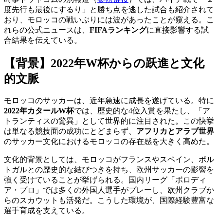
度先行も最後にするり」と勝ち点を逃した試合も紹介されて
おり、モロッコの戦いぶりには波があったことが窺える。こ
れらの公式ニュースは、
FIFAランキング
に直接影響する試
合結果を伝えている。
【背景】2022年W杯からの跃進と文化
的文脈
モロッコのサッカーは、近年急速に成長を遂げている。特に
2022年カタールW杯
では、歴史的な4位入賞を果たし、「ア
トランティスの驚異」として世界的に注目された。この快挙
は単なる競技面の成功にとどまらず、
アフリカとアラブ世界
のサッカー文化におけるモロッコの存在感を大きく高めた。
文化的背景としては、モロッコがフランスやスペイン、ポル
トガルとの歴史的な結びつきを持ち、欧州サッカーの影響を
強く受けていることが挙げられる。国内リーグ「ボロディ
ア・プロ」では多くの外国人選手がプレーし、欧州クラブか
らのスカウットも活発だ。こうした環境が、国際経験豊富な
選手育成を支えている。