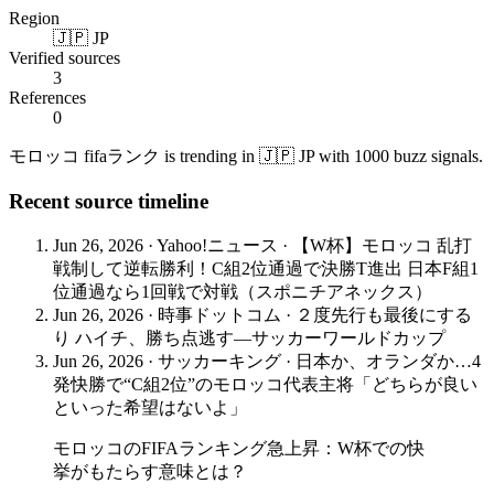
Region
🇯🇵 JP
Verified sources
3
References
0
モロッコ fifaランク is trending in 🇯🇵 JP with 1000 buzz signals.
Recent source timeline
Jun 26, 2026
·
Yahoo!ニュース
·
【W杯】モロッコ 乱打
戦制して逆転勝利！C組2位通過で決勝T進出 日本F組1
位通過なら1回戦で対戦（スポニチアネックス）
Jun 26, 2026
·
時事ドットコム
·
２度先行も最後にする
り ハイチ、勝ち点逃す―サッカーワールドカップ
Jun 26, 2026
·
サッカーキング
·
日本か、オランダか…4
発快勝で“C組2位”のモロッコ代表主将「どちらが良い
といった希望はないよ」
モロッコのFIFAランキング急上昇：W杯での快
挙がもたらす意味とは？