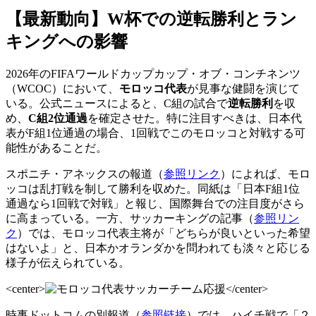
【最新動向】W杯での逆転勝利とラン
キングへの影響
2026年のFIFAワールドカップカップ・オブ・コンチネンツ
（WCOC）において、
モロッコ代表
が見事な健闘を演じて
いる。公式ニュースによると、C組の試合で
逆転勝利
を収
め、
C組2位通過
を確定させた。特に注目すべきは、日本代
表がF組1位通過の場合、1回戦でこのモロッコと対戦する可
能性があることだ。
スポニチ・アネックスの報道（
参照リンク
）によれば、モロ
ッコは乱打戦を制して勝利を収めた。同紙は「日本F組1位
通過なら1回戦で対戦」と報じ、国際舞台での注目度がさら
に高まっている。一方、サッカーキングの記事（
参照リン
ク
）では、モロッコ代表主将が「どちらが良いといった希望
はないよ」と、日本かオランダかを問われても淡々と応じる
様子が伝えられている。
<center>
</center>
時事ドットコムの別報道（
参照链接
）では、ハイチ戦で「２