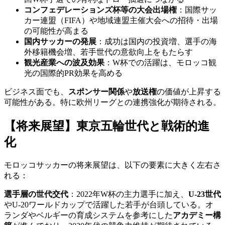
コンフェデレーションズ杯等の大会出場権
：国際サッ
カー連盟（FIFA）や地域連盟主催大会への招待・出場
の可能性が高まる
国内サッカーの発展
：成功は国内の投資増、選手の海
外移籍機会増、若手世代の意欲向上をもたらす
観光産業への波及効果
：W杯での活躍は、モロッコ観
光の国際的PR効果を高める
ビジネス面でも、
スポンサー関係
や
放送権
の価値が上昇する
可能性がある。特に欧州リーグとの連携強化が期待される。
【将来展望】東京五輪世代と戦術的進
化
モロッコサッカーの将来展望は、以下の要素に大きく左右さ
れる：
選手層の世代交代
：2022年W杯の主力選手に加え、
U-23世代
やU-20ワールドカップで活躍した若手が台頭している。オ
ランダやベルギーの育成システムを参考にした
アカデミー構