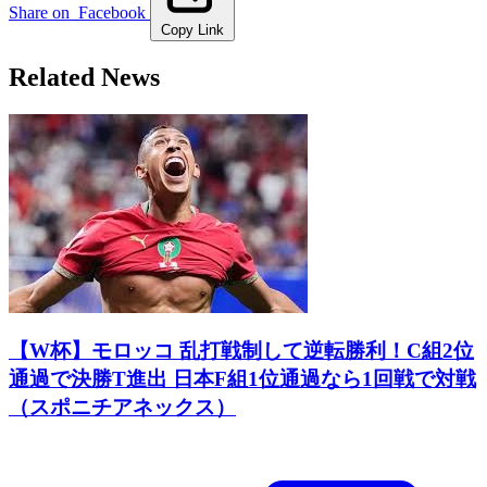
Share on
Facebook
Copy Link
Related News
【W杯】モロッコ 乱打戦制して逆転勝利！C組2位
通過で決勝T進出 日本F組1位通過なら1回戦で対戦
（スポニチアネックス）