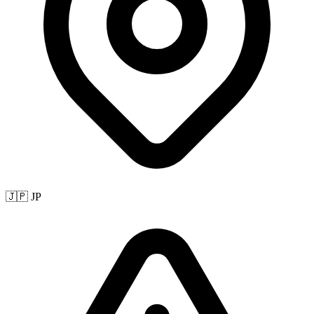
🇯🇵 JP