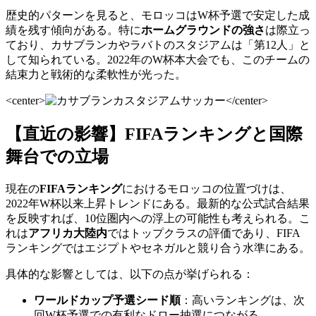
歴史的パターンを見ると、モロッコはW杯予選で安定した成
績を残す傾向がある。特に
ホームグラウンドの強さ
は際立っ
ており、カサブランカやラバトのスタジアムは「第12人」と
して知られている。2022年のW杯本大会でも、このチームの
結束力と戦術的な柔軟性が光った。
<center>
</center>
【直近の影響】FIFAランキングと国際
舞台での立場
現在の
FIFAランキング
におけるモロッコの位置づけは、
2022年W杯以来上昇トレンドにある。最新的な公式試合結果
を反映すれば、10位圏内への浮上の可能性も考えられる。こ
れは
アフリカ大陸内
ではトップクラスの評価であり、FIFA
ランキングではエジプトやセネガルと競り合う水準にある。
具体的な影響としては、以下の点が挙げられる：
ワールドカップ予選シード順
：高いランキングは、次
回W杯予選での有利なドロー抽選につながる