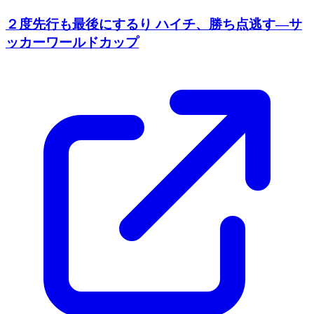
２度先行も最後にするり ハイチ、勝ち点逃す―サ
ッカーワールドカップ