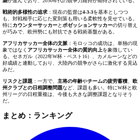
築
が進んでおり、2030年代の競争力維持が期待されている。
戦術的多様性の追求
：現在の監督は
4-3-3
を基本としつつ
も、対戦相手に応じた変則策も用いる柔軟性を見せている。
特に
カウンターサッカー
と
ポゼッションサッカー
の切り替え
が巧みで、欧州勢にも対抗できる戦術基盤がある。
アフリカサッカー全体の文脈
：モロッコの成功は、単独の現
象ではなく
アフリカサッカー全体の質的向上
を象徴してい
る。セネガル（2022年W杯・ベスト16）、カメルーンなどの
好成績と連動しており、大陸内の競争がさらに激化する見込
みだ。
リスクと課題
：一方で、
主将の年齢
や
チームの疲劳蓄積
、
欧
州クラブとの日程調整問題
など、課題も多い。特にW杯と欧
州リーグの日程重複は、今後も大きな調整課題となりそう
だ。
まとめ：ランキング