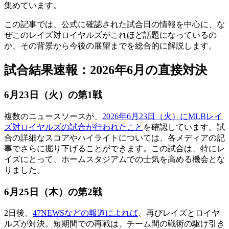
集めています。
この記事では、公式に確認された試合日の情報を中心に、な
ぜこのレイズ対ロイヤルズがこれほど話題になっているの
か、その背景から今後の展望までを総合的に解説します。
試合結果速報：2026年6月の直接対決
6月23日（火）の第1戦
複数のニュースソースが、
2026年6月23日（火）にMLBレイ
ズ対ロイヤルズの試合が行われたこと
を確認しています。試
合の詳細なスコアやハイライトについては、各メディアの記
事でさらに掘り下げることができます。この試合は、特にレ
イズにとって、ホームスタジアムでの士気を高める機会とな
りました。
6月25日（木）の第2戦
2日後、
47NEWSなどの報道によれば
、再びレイズとロイヤ
ルズが対決。短期間での再戦は、チーム間の戦術の駆け引き