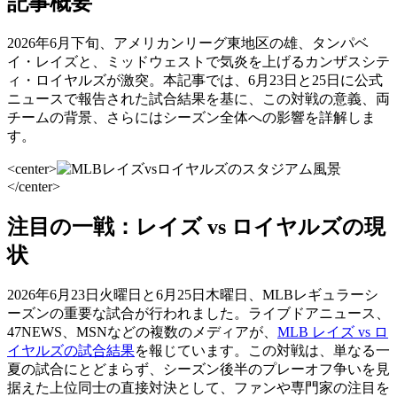
記事概要
2026年6月下旬、アメリカンリーグ東地区の雄、タンパベ
イ・レイズと、ミッドウェストで気炎を上げるカンザスシテ
ィ・ロイヤルズが激突。本記事では、6月23日と25日に公式
ニュースで報告された試合結果を基に、この対戦の意義、両
チームの背景、さらにはシーズン全体への影響を詳解しま
す。
<center>
</center>
注目の一戦：レイズ vs ロイヤルズの現
状
2026年6月23日火曜日と6月25日木曜日、MLBレギュラーシ
ーズンの重要な試合が行われました。ライブドアニュース、
47NEWS、MSNなどの複数のメディアが、
MLB レイズ vs ロ
イヤルズの試合結果
を報じています。この対戦は、単なる一
夏の試合にとどまらず、シーズン後半のプレーオフ争いを見
据えた上位同士の直接対決として、ファンや専門家の注目を