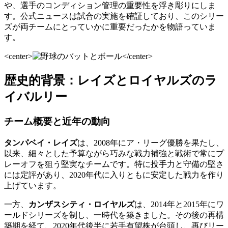
や、選手のコンディション管理の重要性を浮き彫りにしま
す。公式ニュースは試合の実施を確証しており、このシリー
ズが両チームにとっていかに重要だったかを物語っていま
す。
<center>
</center>
歴史的背景：レイズとロイヤルズのラ
イバルリー
チーム概要と近年の動向
タンパベイ・レイズ
は、2008年にア・リーグ優勝を果たし、
以来、細々とした予算ながら巧みな戦力補強と戦術で常にプ
レーオフを狙う堅実なチームです。特に投手力と守備の堅さ
には定評があり、2020年代に入りともに安定した戦力を作り
上げています。
一方、
カンザスシティ・ロイヤルズ
は、2014年と2015年にワ
ールドシリーズを制し、一時代を築きました。その後の再構
築期を経て、2020年代後半に若手有望株が台頭し、再びリー