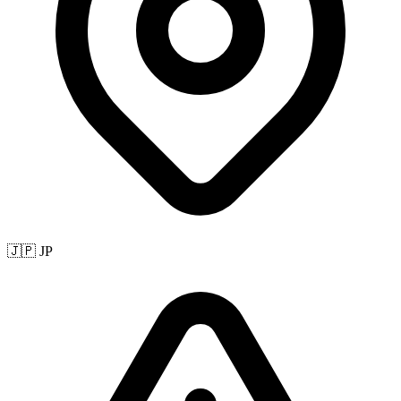
🇯🇵 JP