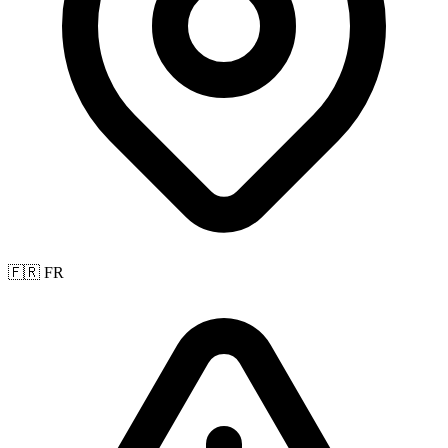
🇫🇷 FR