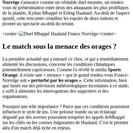
Norvège
s'annonce comme un véritable duel monstre, un rendez-
vous de prédestination entre deux des attaquants les plus prolifiques
de la planète, Kylian Mbappé et Erling Haaland. Au-delà de l'aspect
sportif, cette rencontre cristallise les espoirs de deux nations et
promet un spectacle au-delà du terrain.
<center>
</center>
Le match sous la menace des orages ?
La première actualité qui a entouré ce choc, et qui a immédiatement
alimenté les discussions, concerne les conditions climatiques
potentiellement capricieuses. Comme l'a révélé le média
Sports
Orange
, il existe une « menace » que le grand rendez-vous France-
Norvège soit
« perturbé par les orages »
. Cette information, bien
que basée sur des prévisions météorologiques incertaines à ce stade,
a suffi à alimenter les interrogations des supporters et des
organisateurs.
Pourquoi une telle importance ? Parce que ces conditions pourraient
influencer le style de jeu. Une pelouse lourde ou un éclairage
dégradé par des averses pourraient tempérer les appels deMbappé
sur les côtés ou les courses fulgurantes de Haaland. C'est le premier
aléa d'un match déjà riche en enjeux.