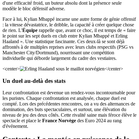
d'une efficacité froid, un buteur absolu dont la présence seule
modèle le bloc défensif adverse.
Face à lui, Kylian Mbappé incarne une autre forme de génie offensif
: la vitesse dévastatrice, le dribble, la capacité à créer quelque chose
de rien. L'
Équipe
rappelle que, avant ce choc, il est temps de « faire
le point sur les sept duels en club entre Kylian Mbappé et Erling
Haaland ». Une statistique fascinante. Ces deux-là se sont déjà
affrontés à de multiples reprises avec leurs clubs respectifs (PSG vs
Manchester City/Dortmund), nourrissant une compétition
individuelle qui déborde largement du cadre des vestiaires.
<center>
</center>
Un duel au-delà des stats
Leur confrontation est devenue un rendez-vous incontournable pour
les puristes. Chaque confrontation est analysée, chaque duel est
compté. Lors des précédentes rencontres, on a vu des alternances de
domination, des buts spectaculaires, et surtout, une élévation du
niveau de jeu des deux côtés. Cette rivalité saine mais féroce élève le
spectacle et place le
France Norvège
des Euro 2024 au rang
d'événement.