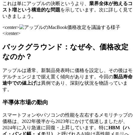
これは単にアップルの決断というより、
業界全体が抱えるコ
スト増という構造的な問題
を示しています。次に詳しく見て
いきましょう。
<center>
</center>
バックグラウンド：なぜ今、価格改定
なのか？
アップルは通常、新製品発表時に価格を設定し、その後はモ
デルチェンジまで据え置く傾向があります。今回の
製品寿命
途中での値上げ
は異例であり、深刻な状況を物語っていま
す。
半導体市場の動向
スマートフォンやパソコンの性能を左右するメモリチップの
価格は、2022年後半から2023年にかけて低迷しましたが、
2024年に入り急速に回復・上昇しています。特に
HBM（ハ
イ・バンド幅・メモリ）
と呼ばれるAI向け高性能メモリへ