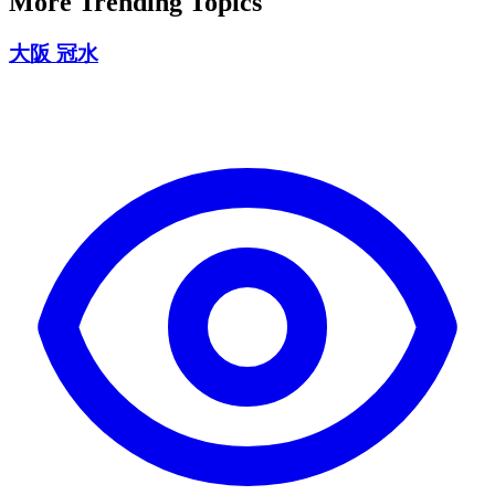
More Trending Topics
大阪 冠水