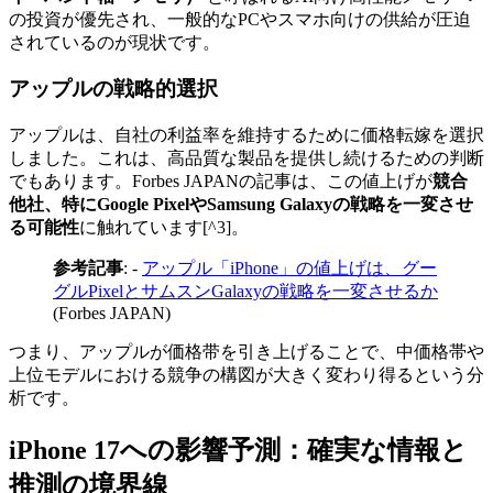
の投資が優先され、一般的なPCやスマホ向けの供給が圧迫
されているのが現状です。
アップルの戦略的選択
アップルは、自社の利益率を維持するために価格転嫁を選択
しました。これは、高品質な製品を提供し続けるための判断
でもあります。Forbes JAPANの記事は、この値上げが
競合
他社、特にGoogle PixelやSamsung Galaxyの戦略を一変させ
る可能性
に触れています[^3]。
参考記事
: -
アップル「iPhone」の値上げは、グー
グルPixelとサムスンGalaxyの戦略を一変させるか
(Forbes JAPAN)
つまり、アップルが価格带を引き上げることで、中価格帯や
上位モデルにおける競争の構図が大きく変わり得るという分
析です。
iPhone 17への影響予測：確実な情報と
推測の境界線