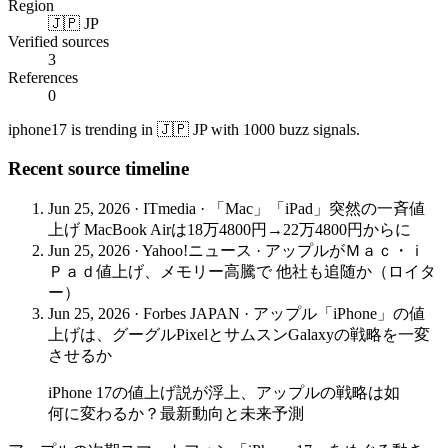
Region
🇯🇵 JP
Verified sources
3
References
0
iphone17 is trending in 🇯🇵 JP with 1000 buzz signals.
Recent source timeline
Jun 25, 2026
·
ITmedia
·
「Mac」「iPad」突然の一斉値
上げ MacBook Airは18万4800円→22万4800円からに
Jun 25, 2026
·
Yahoo!ニュース
·
アップルがＭａｃ・ｉ
Ｐａｄ値上げ、メモリー高騰で 他社も追随か（ロイタ
ー）
Jun 25, 2026
·
Forbes JAPAN
·
アップル「iPhone」の値
上げは、グーグルPixelとサムスンGalaxyの戦略を一変
させるか
iPhone 17の値上げ説が浮上、アップルの戦略は如
何に変わるか？最新動向と未来予測