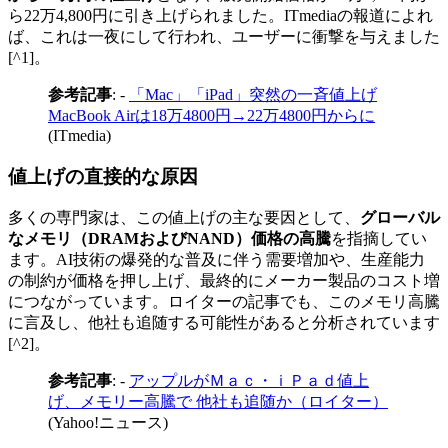
ら22万4,800円に引き上げられました。ITmediaの報道によれ
ば、これは一夜にして行われ、ユーザーに衝撃を与えました
[^1]。
参考記事
: -
「Mac」「iPad」突然の一斉値上げ
MacBook Airは18万4800円→22万4800円からに
(ITmedia)
値上げの直接的な原因
多くの専門家は、この値上げの主な要因として、
グローバル
なメモリ（DRAMおよびNAND）価格の高騰
を指摘してい
ます。AI技術の爆発的な普及に伴う需要増加や、生産能力
の制約が価格を押し上げ、最終的にメーカー製品のコスト増
につながっています。ロイターの記事でも、このメモリ高騰
に言及し、他社も追随する可能性があると分析されています
[^2]。
参考記事
: -
アップルがＭａｃ・ｉＰａｄ値上
げ、メモリー高騰で 他社も追随か（ロイター）
(Yahoo!ニュース)