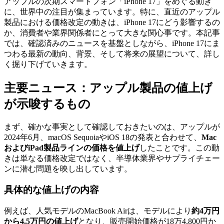
アップルの次期スマートフォン「iPhone 17」をめぐる動き
に、世界中の注目が集まっています。特に、直近のアップル
製品における価格改定の動きは、iPhone 17にどう影響するの
か、消費者や業界関係者にとって大きな関心事です。本記事
では、確認済みのニュースを基盤としながら、iPhone 17にま
つわる最新の動向、背景、そして将来の展望について、詳し
く掘り下げていきます。
主要ニュース：アップル製品の値上げ
が示唆するもの
まず、確かな事実として確認しておきたいのは、アップルが
2024年6月、macOS SequoiaやiOS 18の発表と合わせて、
Mac
およびiPad製品ラインの価格を値上げ
したことです。この動
きは単なる価格改定ではなく、半導体業界やサプライチェー
ンに潜む問題を映し出しています。
具体的な値上げの内容
例えば、人気モデルのMacBook Airは、モデルにより
約4万円
から4.5万円の値上げ
となり、販売開始価格が18万4,800円か