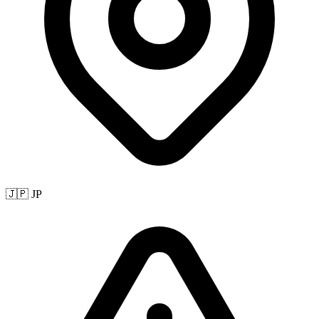
🇯🇵 JP