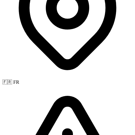
🇫🇷 FR