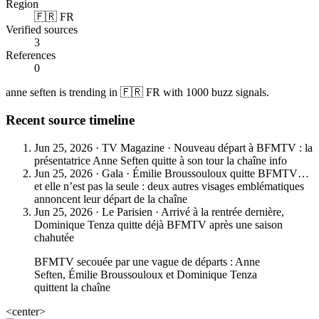
Region
🇫🇷 FR
Verified sources
3
References
0
anne seften is trending in 🇫🇷 FR with 1000 buzz signals.
Recent source timeline
Jun 25, 2026
·
TV Magazine
·
Nouveau départ à BFMTV : la
présentatrice Anne Seften quitte à son tour la chaîne info
Jun 25, 2026
·
Gala
·
Émilie Broussouloux quitte BFMTV…
et elle n’est pas la seule : deux autres visages emblématiques
annoncent leur départ de la chaîne
Jun 25, 2026
·
Le Parisien
·
Arrivé à la rentrée dernière,
Dominique Tenza quitte déjà BFMTV après une saison
chahutée
BFMTV secouée par une vague de départs : Anne
Seften, Émilie Broussouloux et Dominique Tenza
quittent la chaîne
<center>