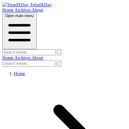
TrendXDay
Home
Archives
About
Open main menu
Home
Archives
About
Home