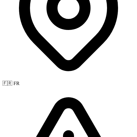
🇫🇷 FR