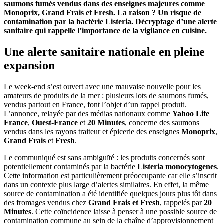
saumons fumés vendus dans des enseignes majeures comme
Monoprix, Grand Frais et Fresh. La raison ? Un risque de
contamination par la bactérie Listeria. Décryptage d’une alerte
sanitaire qui rappelle l’importance de la vigilance en cuisine.
Une alerte sanitaire nationale en pleine
expansion
Le week-end s’est ouvert avec une mauvaise nouvelle pour les
amateurs de produits de la mer : plusieurs lots de saumons fumés,
vendus partout en France, font l’objet d’un rappel produit.
L’annonce, relayée par des médias nationaux comme
Yahoo Life
France
,
Ouest-France
et
20 Minutes
, concerne des saumons
vendus dans les rayons traiteur et épicerie des enseignes
Monoprix
,
Grand Frais
et
Fresh
.
Le communiqué est sans ambiguïté : les produits concernés sont
potentiellement contaminés par la bactérie
Listeria monocytogenes
.
Cette information est particulièrement préoccupante car elle s’inscrit
dans un contexte plus large d’alertes similaires. En effet, la même
source de contamination a été identifiée quelques jours plus tôt dans
des fromages vendus chez
Grand Frais et Fresh
, rappelés par
20
Minutes
. Cette coïncidence laisse à penser à une possible source de
contamination commune au sein de la chaîne d’approvisionnement