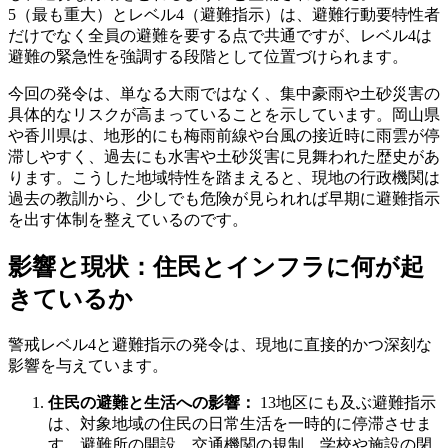
5（最も重大）とレベル4（避難指示）は、避難行動要特性者
だけでなく全員の避難を要する点で共通ですが、レベル4は
避難の緊急性を強調する段階として位置づけられます。
今回の発令は、単なる大雨ではなく、集中豪雨や土砂災害の
具体的なリスクが高まっていることを示しています。岡山県
や香川県は、地形的にも梅雨前線や台風の接近時に雨雲が停
滞しやすく、過去にも水害や土砂災害に見舞われた歴史があ
ります。こうした地域特性を踏まえると、現地の行政機関は
過去の教訓から、少しでも危険が見られれば早期に避難指示
を出す体制を整えているのです。
影響と現状：住民とインフラに何が起
きているか
警戒レベル4と避難指示の発令は、現地に直接的かつ深刻な
影響を与えています。
住民の避難と生活への影響：
13地区にも及ぶ避難指示
は、対象地域の住民の日常生活を一時的に停滞させま
す。避難所の開設、交通機関の規制、学校や施設の閉