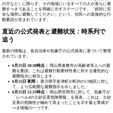
の方など）に限らず、その地域にいるすべての人が直ちに避
難すべきであることを明確に示すステージです。「絶対に安
全な場所に避難してください」という、住民への直接的な行
動要請が含まれています。
直近の公式発表と避難状況：時系列で
追う
最新の情報は、各自治体や気象庁の公式発表に基づいて整理
されています。
6月25日 18:30時点：
岡山県倉敷市が高齢者等人への避
難を要請。これは避難行動要特性者に対する優先的な
避難指示に相当します。
6月25日 夜間：
香川県宇多津町が町内の13地区に対し
て、より広範囲な避難指示を出しました。
6月25日 22:35時点：
岡山県笠岡市に対して、気象庁が
「レベル4の土砂災害危険警報」を発表。これは、土砂
災害の危険性が極めて高まったことを示す最も警戒す
べき情報の一つです。