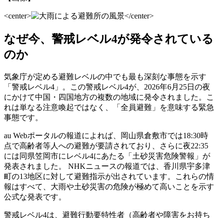
<center>
</center>
なぜ今、警戒レベル4が発令されている
のか
気象庁が定める避難レベルの中でも最も深刻な事態を示す
「警戒レベル4」。この警戒レベル4が、2026年6月25日の夜
にかけて中国・四国地方の複数の地域に発令されました。こ
れは単なる注意喚起ではなく、「全員避難」を意味する緊急
事態です。
au Webポータルの報道によれば、岡山県倉敷市では18:30時
点で高齢者等人への避難が要請されており、さらに夜22:35
には同県笠岡市にレベル4にあたる「土砂災害危険警報」が
発表されました。 NHKニュースの報道では、香川県宇多津
町の13地区に対して避難指示が出されています。これらの情
報はすべて、大雨や土砂災害の危険が極めて高いことを示す
公式な発表です。
警戒レベル4は、避難行動要特性者（高齢者や障害をお持ち