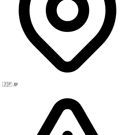
🇯🇵 JP