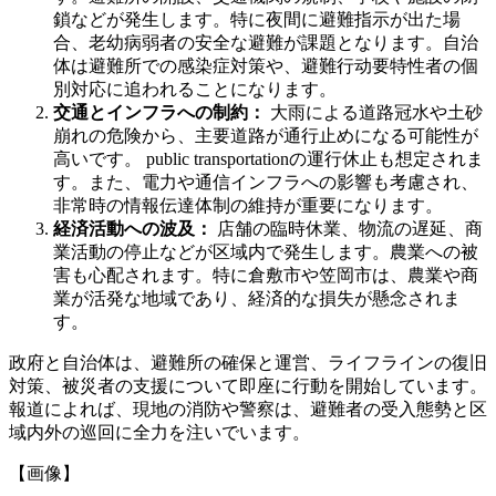
鎖などが発生します。特に夜間に避難指示が出た場
合、老幼病弱者の安全な避難が課題となります。自治
体は避難所での感染症対策や、避難行动要特性者の個
別対応に追われることになります。
交通とインフラへの制約：
大雨による道路冠水や土砂
崩れの危険から、主要道路が通行止めになる可能性が
高いです。 public transportationの運行休止も想定されま
す。また、電力や通信インフラへの影響も考慮され、
非常時の情報伝達体制の維持が重要になります。
経済活動への波及：
店舗の臨時休業、物流の遅延、商
業活動の停止などが区域内で発生します。農業への被
害も心配されます。特に倉敷市や笠岡市は、農業や商
業が活発な地域であり、経済的な損失が懸念されま
す。
政府と自治体は、避難所の確保と運営、ライフラインの復旧
対策、被災者の支援について即座に行動を開始しています。
報道によれば、現地の消防や警察は、避難者の受入態勢と区
域内外の巡回に全力を注いでいます。
【画像】