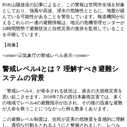
RSK山陽放送の記事によると、この警報は笠岡市全域を対象
としており、強風や高波、浸水の危険性とともに、地盤が緩
んでいる可能性があることを警告しています。報道機関が伝
えるこれらの一連の避難情報は、地元の危機管理センターが
24時間態勢で避難状況と自然災害の進捗を監視していること
を示唆しています。
【画像】
<center>
</center>
警戒レベル4とは？ 理解すべき避難シ
ステムの背景
「警戒レベル4」が発令される状況は、過去の大規模災害を
思い起こさせます。2018年7月の西日本豪雨災害では、多く
の地域でレベル4の避難指示が出され、その後の迅速な避難
が人命を救うことにつながった例も数多くあります。
この避難レベル制度は、住民が災害の危険度を直感的に理解
し、適切な行動をとれるようにと整備されました。レベル