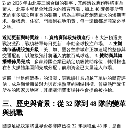
對於 2026 年由北美三國合辦的賽事，其經濟效應預料將更為
驚人。北美本就是全球最大的體育市場，加上 48 隊參賽所帶
來的更多場次與更長的賽期，將為主辦城市創造龐大的短期需
求。從機票、住宿、門票到在地消費，每一環節都是商家必爭
之地。
近期更新與時間線
： 1.
資格賽階段持續進行
：各大洲預選賽
戰況激烈，戰績榜單每日更新，牽動全球投注市場。 2.
主辦
城市基礎設施升級
：美、加、墨各主辦城市正加速場館整修與
交通配套，以迎接預計將涌入的數百萬球迷。 3.
贊助商與轉
播權佈局完成
：多家跨國企業已鎖定頂級贊助席位，轉播權也
在各大媒體集團間完成分配，前期資金已大量流入市場。
這股「世足經濟學」的浪潮，讓戰績排名超越了單純的體育評
估，成為衡量商業潛力與市場熱度的關鍵指標。晉級熱門隊伍
所在的國家與地區，其相關消費市場往往會提前被拉抬。
三、歷史與背景：從 32 隊到 48 隊的變革
與挑戰
國際足總決定將世界盃參賽隊伍從 32 隊擴增至 48 隊，是自