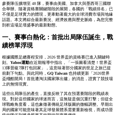
參賽隊伍擴增至 48 隊，賽事由美國、加拿大與墨西哥三國聯
合舉辦。隨著資格賽關鍵階段的展開，各國的「戰績排名」已
不僅是足球實力的體現，更牽動著龐大的全球消費市場與地緣
話題。本文將綜合最新賽況、經濟效應與歷史脈絡，為您完整
剖析這場足壇盛事的最新動態。
一、賽事白熱化：首批出局隊伍誕生，戰
績榜單浮現
根據國際足總賽程安排，2026 世界盃的資格賽已進入關鍵時
刻。
Yahoo運動
在近期報導中指出，「一張圖看清楚！世界盃
13隊晉級7隊打包回家」，這意味著部分國家的世足之旅已提
前劃下句點。與此同時，
GQ Taiwan
也持續更新「2026世界
盃殘酷開局！首批遭淘汰國家隊出爐」的消息，證實了競技場
上的無情現實。
這些出局隊伍的產生，直接反映了其在預選賽階段的戰績表
現。對於這些國家的球迷而言，這無疑是個沉重打擊；但從全
球戰略角度看，這也象徵著傳統足球版圖的微幅調整。早期出
局的國家可能意味著其足球發展體系需要重新檢視，而成功晉