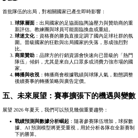
首批隊伍的出局，對相關國家已產生即時影響：
球隊層面
：出局國家的足協面臨輿論壓力與贊助商的重
新評估。教練團與球員可能面臨換血或重組。
球迷文化
：資格賽的勝負直接定調了國內足球社群的氛
圍。晉級國家的狂歡與出局國家的失落，形成強烈對
比。
商業贊助
：品牌方的行銷資源會快速向已晉級的「熱門
隊伍」傾斜，尤其是來自人口眾多或消費力強市場的國
家。
轉播與收視
：轉播商會根據戰績與球隊人氣，動態調整
後續賽事的轉播策略與廣告定價。
五、未來展望：賽事擴張下的機遇與變數
展望 2026 年夏天，我們可以預見幾個重要趨勢：
戰績預測與數據分析崛起
：隨著參賽隊伍增加，球探數
據、AI 預測模型將更受重視，用於分析各隊在全新賽制
下的勝算。