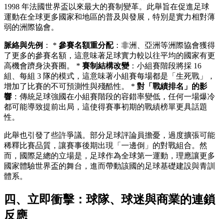
1998 年法國世界盃以來最大的賽制變革。此舉旨在促進足球
運動在全球更多國家和地區的普及與發展，特別是實力相對薄
弱的洲際協會。
脈絡與先例
： *
參賽名額重分配
：非洲、亞洲等洲際協會獲得
了更多的參賽名額，這意味著足球實力較以往平均的國家有更
高機會躋身決賽圈。 *
賽制結構改變
：小組賽階段將採 16
組、每組 3 隊的模式，這意味著小組賽每場都是「生死戰」，
增加了比賽的不可預測性與殘酷性。 *
對「戰績排名」的影
響
：傳統足球強國在小組賽階段的容錯率變低，任何一場爆冷
都可能導致提前出局，這使得賽事初期的戰績榜單更具話題
性。
此舉也引發了些許爭議。部分足球評論員擔憂，過度擴張可能
稀釋比賽品質，讓賽事後期出現「一邊倒」的對戰組合。然
而，國際足總的立場是，足球作為全球第一運動，理應讓更多
國家體驗世界盃的舞台，進而帶動該國的足球基礎建設與青訓
體系。
四、立即衝擊：球隊、球迷與商業的連鎖
反應