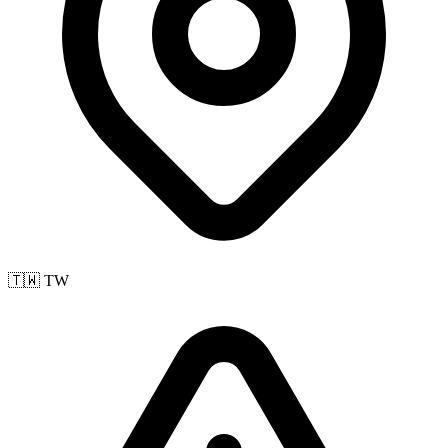
🇹🇼 TW