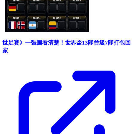
世足賽》一張圖看清楚！世界盃13隊晉級7隊打包回
家