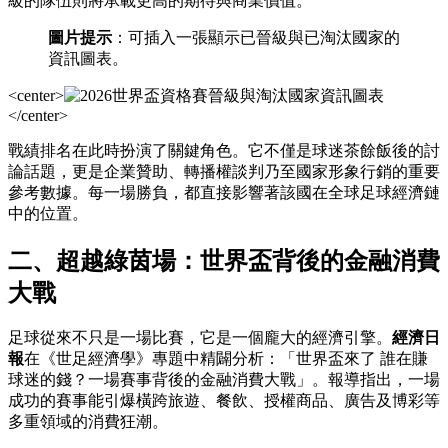
級的隊伍則將承載更高的期待與商業價值。
圖片提示
：可插入一張顯示已晉級與已淘汰國家的
資訊圖表。
<center>
</center>
戰績排名在此時扮演了關鍵角色。它不僅是球迷茶餘飯後的討
論話題，更是企業贊助、轉播權談判乃至國家形象行銷的重要
參考數據。每一場勝負，都直接影響著該國在全球足球經濟鏈
中的位置。
二、超越綠茵場：世界盃背後的金融消費
大戰
足球從來不只是一場比賽，它是一個龐大的經濟引擎。
經濟日
報
在《世足經濟學》專題中精闢分析：「世界盃來了 誰在賺
球迷的錢？一場賽事背後的金融消費大戰」。報導指出，一場
成功的賽事能引爆橫跨旅遊、餐飲、授權商品、廣告及博彩等
多重領域的消費狂潮。