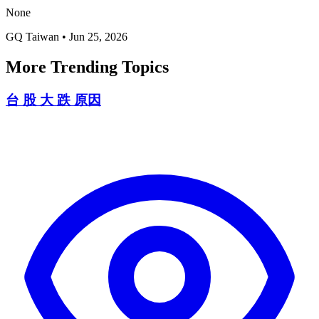
None
GQ Taiwan
•
Jun 25, 2026
More Trending Topics
台 股 大 跌 原因