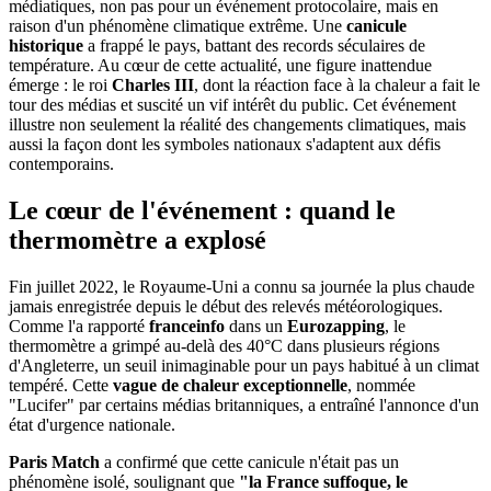
médiatiques, non pas pour un événement protocolaire, mais en
raison d'un phénomène climatique extrême. Une
canicule
historique
a frappé le pays, battant des records séculaires de
température. Au cœur de cette actualité, une figure inattendue
émerge : le roi
Charles III
, dont la réaction face à la chaleur a fait le
tour des médias et suscité un vif intérêt du public. Cet événement
illustre non seulement la réalité des changements climatiques, mais
aussi la façon dont les symboles nationaux s'adaptent aux défis
contemporains.
Le cœur de l'événement : quand le
thermomètre a explosé
Fin juillet 2022, le Royaume-Uni a connu sa journée la plus chaude
jamais enregistrée depuis le début des relevés météorologiques.
Comme l'a rapporté
franceinfo
dans un
Eurozapping
, le
thermomètre a grimpé au-delà des 40°C dans plusieurs régions
d'Angleterre, un seuil inimaginable pour un pays habitué à un climat
tempéré. Cette
vague de chaleur exceptionnelle
, nommée
"Lucifer" par certains médias britanniques, a entraîné l'annonce d'un
état d'urgence nationale.
Paris Match
a confirmé que cette canicule n'était pas un
phénomène isolé, soulignant que
"la France suffoque, le