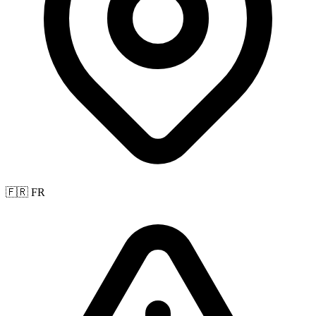
🇫🇷 FR