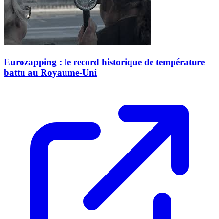
Eurozapping : le record historique de température
battu au Royaume-Uni