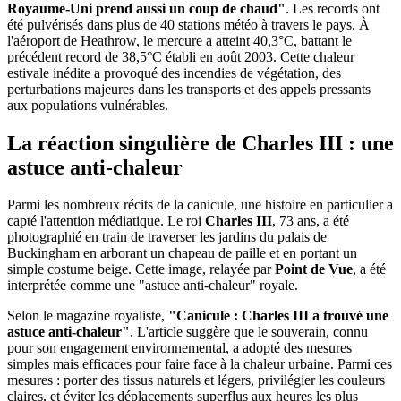
Royaume-Uni prend aussi un coup de chaud"
. Les records ont
été pulvérisés dans plus de 40 stations météo à travers le pays. À
l'aéroport de Heathrow, le mercure a atteint 40,3°C, battant le
précédent record de 38,5°C établi en août 2003. Cette chaleur
estivale inédite a provoqué des incendies de végétation, des
perturbations majeures dans les transports et des appels pressants
aux populations vulnérables.
La réaction singulière de Charles III : une
astuce anti-chaleur
Parmi les nombreux récits de la canicule, une histoire en particulier a
capté l'attention médiatique. Le roi
Charles III
, 73 ans, a été
photographié en train de traverser les jardins du palais de
Buckingham en arborant un chapeau de paille et en portant un
simple costume beige. Cette image, relayée par
Point de Vue
, a été
interprétée comme une "astuce anti-chaleur" royale.
Selon le magazine royaliste,
"Canicule : Charles III a trouvé une
astuce anti-chaleur"
. L'article suggère que le souverain, connu
pour son engagement environnemental, a adopté des mesures
simples mais efficaces pour faire face à la chaleur urbaine. Parmi ces
mesures : porter des tissus naturels et légers, privilégier les couleurs
claires, et éviter les déplacements superflus aux heures les plus