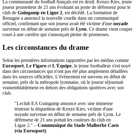
La communauté du football français est en deuil. Kenzo Kies, jeune
joueur prometteur de 21 ans évoluant au poste de défenseur pour le
club de
Guingamp en Ligue 2
, est décédé. La formation de
Bretagne a annoncé la nouvelle cruelle dans un communiqué
officiel, confirmant que son joueur avait été victime d'une
noyade
survenue en début de semaine près de
Lyon
. Ce drame vient couper
court à une carrière qui s'annonçait pleine de promesses.
Les circonstances du drame
Selon les premières informations rapportées par les médias comme
Eurosport
,
Le Figaro
et
L'Équipe
, le jeune footballeur s'est noyé
dans des circonstances qui n'ont pas été plus amplement détaillées
dans les sources officielles. L'événement est survenu en début de
semaine, près de la métropole lyonnaise, où le joueur séjournait
vraisemblablement en dehors des obligations sportives avec son
club.
"Leclub EA Guingamp annonce avec une immense
tristesse la disparition de Kenzo Kies, victime d'une
noyade survenue en début de semaine près de Lyon. Le
défenseur de 21 ans portait les couleurs du club en
Ligue 2." –
Communiqué du Stade Malherbe Caen
(via Eurosport)