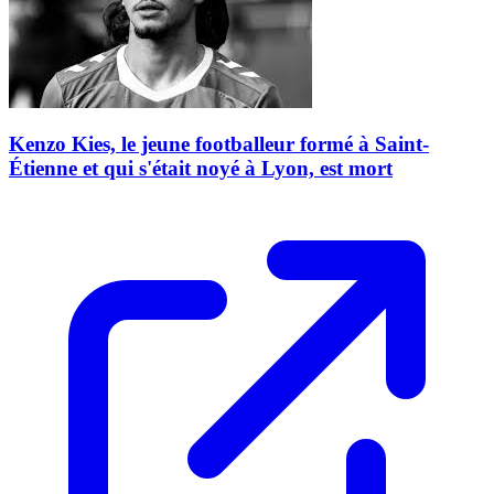
Kenzo Kies, le jeune footballeur formé à Saint-
Étienne et qui s'était noyé à Lyon, est mort