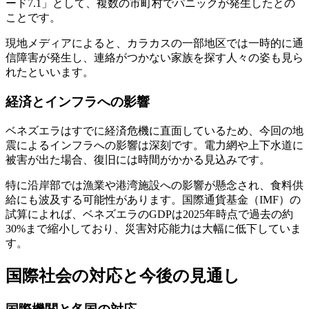
ード7.1」として、複数の市町村でパニックが発生したとの
ことです。
現地メディアによると、カラカスの一部地区では一時的に通
信障害が発生し、連絡がつかない家族を探す人々の姿も見ら
れたといいます。
経済とインフラへの影響
ベネズエラはすでに経済危機に直面しているため、今回の地
震によるインフラへの影響は深刻です。電力網や上下水道に
被害が出た場合、復旧には時間がかかる見込みです。
特に沿岸部では漁業や港湾施設への影響が懸念され、食料供
給にも波及する可能性があります。国際通貨基金（IMF）の
試算によれば、ベネズエラのGDPは2025年時点で過去の約
30%まで縮小しており、災害対応能力は大幅に低下していま
す。
国際社会の対応と今後の見通し