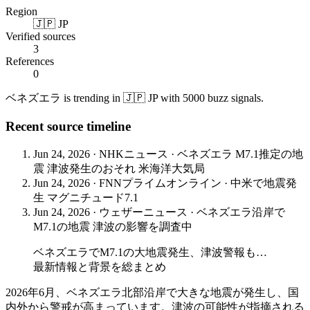
Region
🇯🇵 JP
Verified sources
3
References
0
ベネズエラ is trending in 🇯🇵 JP with 5000 buzz signals.
Recent source timeline
Jun 24, 2026
·
NHKニュース
·
ベネズエラ M7.1推定の地
震 津波発生のおそれ 米海洋大気局
Jun 24, 2026
·
FNNプライムオンライン
·
中米で地震発
生 マグニチュード7.1
Jun 24, 2026
·
ウェザーニュース
·
ベネズエラ沿岸で
M7.1の地震 津波の影響を調査中
ベネズエラでM7.1の大地震発生、津波警報も…
最新情報と背景を総まとめ
2026年6月、ベネズエラ北部沿岸で大きな地震が発生し、国
内外から警戒が高まっています。津波の可能性が指摘される