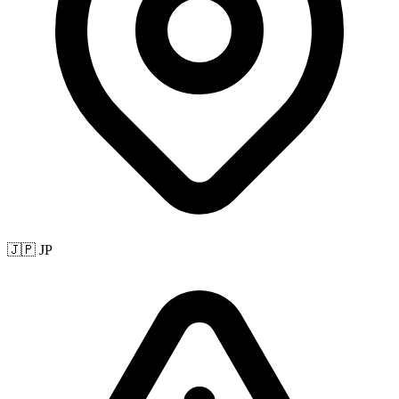
🇯🇵 JP