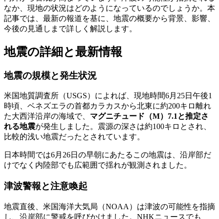
なか、現地の状況はどのようになっているのでしょうか。本
記事では、最新の報道を基に、地震の概要から背景、影響、
今後の見通しまで詳しく解説します。
地震の詳細と最新情報
地震の規模と発生状況
米国地質調査所（USGS）によれば、現地時間6月25日午後1
時頃、ベネズエラの首都カラカスから北東に約200キロ離れ
た大西洋沿岸の海域で、
マグニチュード（M）7.1と推定さ
れる地震
が発生しました。震源の深さは約100キロとされ、
比較的浅い地震だったとされています。
日本時間では6月26日の早朝にあたるこの地震は、沿岸部だ
けでなく内陸部でも広範囲で揺れが観測されました。
津波警報と注意喚起
地震直後、米国海洋大気局（NOAA）は津波の可能性を指摘
し、沿岸部に警戒を呼びかけました。NHKニュースでも