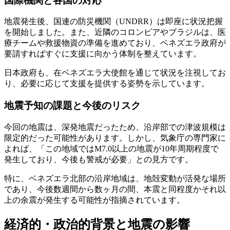
国際機関と各国の対応
地震発生後、国連の防災機関（UNDRR）は即座に状況把握
を開始しました。また、近隣のコロンビアやブラジルは、医
療チームや救援物資の準備を進めており、ベネズエラ政府が
要請すればすぐに支援に向かう体制を整えています。
日本政府も、在ベネズエラ大使館を通じて状況を注視してお
り、必要に応じて支援を提供する姿勢を示しています。
地震予知の課題と今後のリスク
今回の地震は、深発地震だったため、沿岸部での津波規模は
限定的だった可能性があります。しかし、気象庁の専門家に
よれば、「この地域ではM7.0以上の地震が10年周期程度で
発生しており、今後も警戒が必要」との見方です。
特に、ベネズエラ北部の沿岸地域は、地殻変動が活発な場所
であり、今後数週間から数ヶ月の間、本震と同程度かそれ以
上の余震が発生する可能性が指摘されています。
経済的・政治的背景と地震の影響