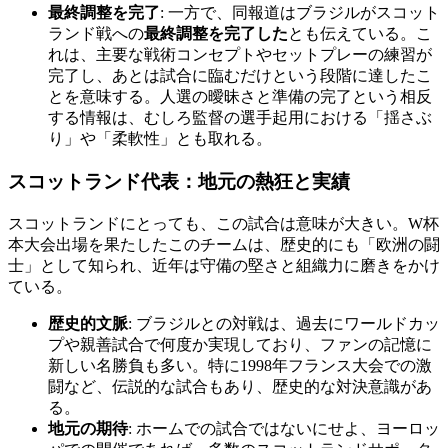
最終調整を完了
: 一方で、同報道はブラジルがスコット
ランド戦への
最終調整を完了した
とも伝えている。こ
れは、主要な戦術コンセプトやセットプレーの練習が
完了し、あとは試合に臨むだけという段階に達したこ
とを意味する。人選の曖昧さと準備の完了という相反
する情報は、むしろ監督の選手起用における「揺さぶ
り」や「柔軟性」とも取れる。
スコットランド代表：地元の熱狂と実績
スコットランドにとっても、この試合は意味が大きい。W杯
本大会出場を果たしたこのチームは、歴史的にも「欧洲の闘
士」として知られ、近年は守備の堅さと組織力に磨きをかけ
ている。
歴史的文脈
: ブラジルとの対戦は、過去にワールドカッ
プや親善試合で何度か実現しており、ファンの記憶に
新しい名勝負も多い。特に1998年フランス大会での激
闘など、伝説的な試合もあり、歴史的な対決意識があ
る。
地元の期待
: ホームでの試合ではないにせよ、ヨーロッ