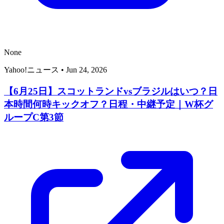
None
Yahoo!ニュース
•
Jun 24, 2026
【6月25日】スコットランドvsブラジルはいつ？日
本時間何時キックオフ？日程・中継予定｜W杯グ
ループC第3節