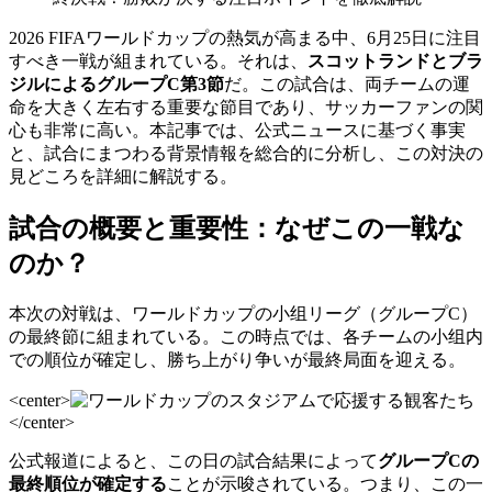
2026 FIFAワールドカップの熱気が高まる中、6月25日に注目
すべき一戦が組まれている。それは、
スコットランドとブラ
ジルによるグループC第3節
だ。この試合は、両チームの運
命を大きく左右する重要な節目であり、サッカーファンの関
心も非常に高い。本記事では、公式ニュースに基づく事実
と、試合にまつわる背景情報を総合的に分析し、この対決の
見どころを詳細に解説する。
試合の概要と重要性：なぜこの一戦な
のか？
本次の対戦は、ワールドカップの小组リーグ（グループC）
の最終節に組まれている。この時点では、各チームの小组内
での順位が確定し、勝ち上がり争いが最終局面を迎える。
<center>
</center>
公式報道によると、この日の試合結果によって
グループCの
最終順位が確定する
ことが示唆されている。つまり、この一