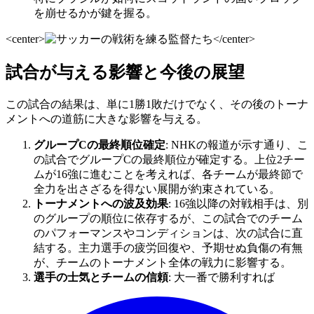
を崩せるかが鍵を握る。
<center>
</center>
試合が与える影響と今後の展望
この試合の結果は、単に1勝1敗だけでなく、その後のトーナ
メントへの道筋に大きな影響を与える。
グループCの最終順位確定
: NHKの報道が示す通り、こ
の試合でグループCの最終順位が確定する。上位2チー
ムが16強に進むことを考えれば、各チームが最終節で
全力を出さざるを得ない展開が約束されている。
トーナメントへの波及効果
: 16強以降の対戦相手は、別
のグループの順位に依存するが、この試合でのチーム
のパフォーマンスやコンディションは、次の試合に直
結する。主力選手の疲労回復や、予期せぬ負傷の有無
が、チームのトーナメント全体の戦力に影響する。
選手の士気とチームの信頼
: 大一番で勝利すれば