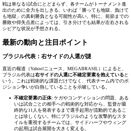
戦は単なる1試合にとどまらず、各チームがトーナメント進
出のために全力を出しきる、いわば「勝っても地獄、負けて
も地獄」の真剣勝負となる可能性が高い。特に、前節までの
勝敗や得失点差によっては、引き分けでも結果が左右される
シビアな状況が予想される。
最新の動向と注目ポイント
ブラジル代表：右サイドの人選が謎
直近の報道（Yahoo!ニュース、MEGABRASIL）によると、
ブラジル代表は
右サイドの人選に不確定要素を抱えている
と
いう。これは戦術的な課題だけでなく、代表チーム内でのポ
ジション争いが白熱していることを示唆している。
不確定要素の正体
: ケガやコンディションの問題、ある
いは試合ごとの相手への戦術的な対応から、監督が最
終的な11人を発表するまで選手起用が流動的であるこ
とは珍しくない。特にブラジルのような攻撃的なスタ
イルを重視するチームでは、サイドハーフやウィング
の起用は試合展開を大きく変える。