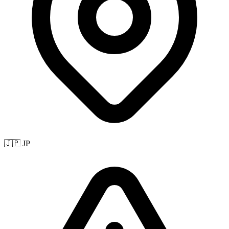
🇯🇵 JP