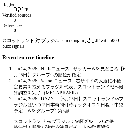
Region
🇯🇵 JP
Verified sources
3
References
0
スコットランド 対 ブラジル is trending in 🇯🇵 JP with 5000
buzz signals.
Recent source timeline
Jun 24, 2026
·
NHKニュース
·
サッカーW杯見どころ【6
月25日】グループCの順位が確定
Jun 24, 2026
·
Yahoo!ニュース
·
右サイドの人選に不確
定要素を抱えるブラジル代表、スコットランド戦へ最
終調整を完了（MEGABRASIL）
Jun 24, 2026
·
DAZN
·
【6月25日】スコットランドvsブ
ラジルはいつ？日本時間何時キックオフ？日程・中継
予定｜W杯グループC第3節
スコットランド vs ブラジル：W杯グループCの最
終決戦！勝敗が決する注目ポイントを徹底解説