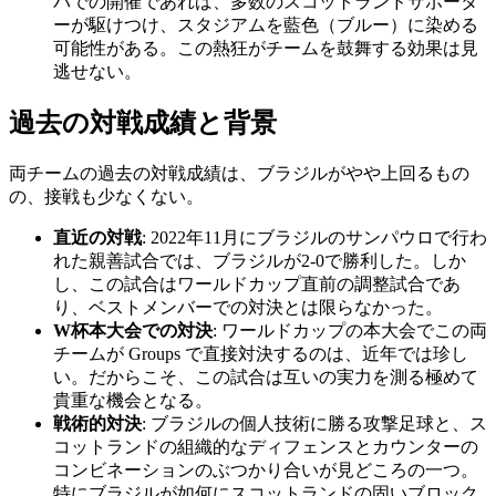
パでの開催であれば、多数のスコットランドサポータ
ーが駆けつけ、スタジアムを藍色（ブルー）に染める
可能性がある。この熱狂がチームを鼓舞する効果は見
逃せない。
過去の対戦成績と背景
両チームの過去の対戦成績は、ブラジルがやや上回るもの
の、接戦も少なくない。
直近の対戦
: 2022年11月にブラジルのサンパウロで行わ
れた親善試合では、ブラジルが2-0で勝利した。しか
し、この試合はワールドカップ直前の調整試合であ
り、ベストメンバーでの対決とは限らなかった。
W杯本大会での対決
: ワールドカップの本大会でこの両
チームが Groups で直接対決するのは、近年では珍し
い。だからこそ、この試合は互いの実力を測る極めて
貴重な機会となる。
戦術的対決
: ブラジルの個人技術に勝る攻撃足球と、ス
コットランドの組織的なディフェンスとカウンターの
コンビネーションのぶつかり合いが見どころの一つ。
特にブラジルが如何にスコットランドの固いブロック