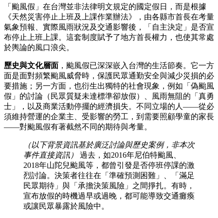
「颱風假」在台灣並非法律明文規定的國定假日，而是根據
《天然災害停止上班及上課作業辦法》，由各縣市首長在考量
氣象預報、實際風雨狀況及交通影響後，「自主決定」是否宣
布停止上班上課。這套制度賦予了地方首長權力，也使其常處
於輿論的風口浪尖。
歷史與文化層面
，颱風假已深深嵌入台灣的生活節奏。它一方
面是面對頻繁颱風威脅時，保護民眾通勤安全與減少災損的必
要措施；另一方面，也衍生出獨特的社會現象，例如「偽颱風
假」的討論（民眾質疑未達標準卻放假）、風雨無阻的「真勇
士」，以及商業活動停擺的經濟損失。不同立場的人——從必
須維持營運的企業主、受影響的勞工，到需要照顧學童的家長
——對颱風假有著截然不同的期待與考量。
（以下背景資訊基於廣泛討論與歷史案例，非本次
事件直接資訊）
過去，如2016年尼伯特颱風、
2018年山陀兒颱風等，都曾引發是否停班停課的激
烈討論。決策者往往在「準確預測困難」、「滿足
民眾期待」與「承擔決策風險」之間掙扎。有時，
宣布放假的時機過早或過晚，都可能導致交通癱瘓
或讓民眾暴露於風險中。