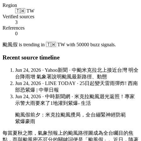
Region
🇹🇼 TW
Verified sources
3
References
0
颱風假 is trending in 🇹🇼 TW with 50000 buzz signals.
Recent source timeline
Jun 24, 2026
·
Yahoo新聞
·
中颱米克拉北上接近台灣 明全
台降雨增 氣象署說明颱風最新路徑、動態
Jun 24, 2026
·
LINE TODAY
·
25日起變天雷雨彈炸! 西南
部恐紫爆 | 中華日報
Jun 24, 2026
·
中時新聞網
·
米克拉颱風迴光返照！專家
示警大雨要來了1地灌到紫爆- 生活
颱風假前夕：米克拉颱風攪局，全台繃緊神經防範
紫爆豪雨
每當夏秋之際，氣象預報上的颱風路徑圖成為全台矚目的焦
點，而與颱風密不可分的關鍵詞便是「颱風假」。近日，隨著