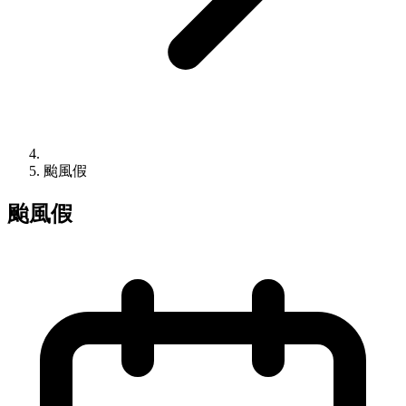
颱風假
颱風假