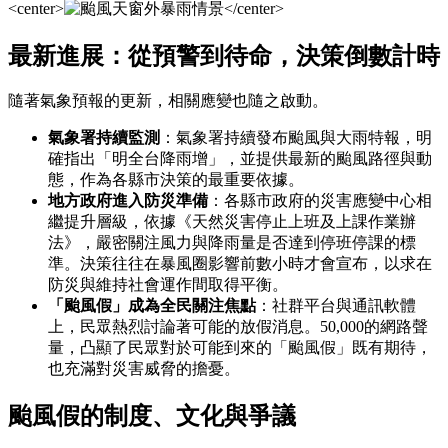
<center>
</center>
最新進展：從預警到待命，決策倒數計時
隨著氣象預報的更新，相關應變也隨之啟動。
氣象署持續監測
：氣象署持續發布颱風與大雨特報，明
確指出「明全台降雨增」，並提供最新的颱風路徑與動
態，作為各縣市決策的最重要依據。
地方政府進入防災準備
：各縣市政府的災害應變中心相
繼提升層級，依據《天然災害停止上班及上課作業辦
法》，嚴密關注風力與降雨量是否達到停班停課的標
準。決策往往在暴風圈影響前數小時才會宣布，以求在
防災與維持社會運作間取得平衡。
「颱風假」成為全民關注焦點
：社群平台與通訊軟體
上，民眾熱烈討論著可能的放假消息。50,000的網路聲
量，凸顯了民眾對於可能到來的「颱風假」既有期待，
也充滿對災害威脅的擔憂。
颱風假的制度、文化與爭議