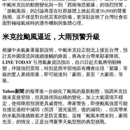
中颱米克拉的動態變化與一則「西南海恐紫爆」的強烈預警，
「放颱風假」的討論再度在社群媒體上掀起高達50,000的聲量
熱潮。這不僅是對自然災害的防備，更深刻反映了台灣社會在
面對極端氣候時的運作機制與集體心理。
米克拉颱風逼近，大雨預警升級
根據中央氣象署最新說明，中颱米克拉正朝北上接近台灣，預
計其外圍環流與後續接觸的鋒面，將為全台帶來顯著降雨。
LINE TODAY
引用氣象資訊指出，自25日起天氣將明顯轉
變，伴隨強烈雷雨，特別是西半部地區有機會出現「紫爆」等
級的驚人累積雨量，即可能達到「豪雨」甚至「大豪雨」等
級。
Yahoo新聞
的報導進一步細化了颱風的最新動態，強調米克拉
雖未直接登陸，但其路徑與結構的變化，加上大氣環境不穩
定，使得降雨預測更具威脅性。專家警告，即便颱風強度可能
在接近過程中減弱（所謂「迴光返照」後的減弱），但其帶來
的水氣與後續鋒面才是防災重點。這種「颱風本體未到，豪雨
先至」的情況，正是台灣夏季天氣型態的典型挑戰。