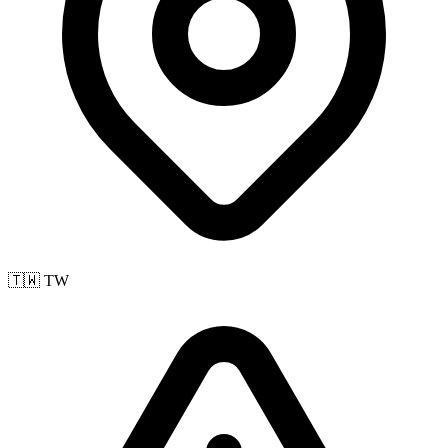
🇹🇼 TW