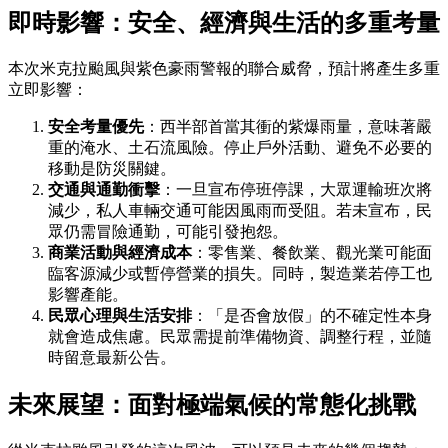
即時影響：安全、經濟與生活的多重考量
本次米克拉颱風與紫色豪雨警報的聯合威脅，預計將產生多重
立即影響：
安全考量優先
：西半部首當其衝的紫爆雨量，意味著嚴
重的淹水、土石流風險。停止戶外活動、避免不必要的
移動是防災關鍵。
交通與通勤衝擊
：一旦宣布停班停課，大眾運輸班次將
減少，私人車輛交通可能因風雨而受阻。若未宣布，民
眾仍需冒險通勤，可能引發抱怨。
商業活動與經濟成本
：零售業、餐飲業、觀光業可能面
臨客源減少或暫停營業的損失。同時，製造業若停工也
影響產能。
民眾心理與生活安排
：「是否會放假」的不確定性本身
就會造成焦慮。民眾需提前準備物資、調整行程，並隨
時留意最新公告。
未來展望：面對極端氣候的常態化挑戰