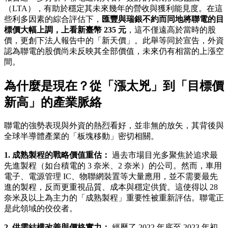
（LTA），有助於穩定其未來幾年的營收與獲利能見度。在這
些利多因素的綜合評估下，
匯豐與瑞銀不約而同地將聯電的目
標價大幅上調，上看新臺幣 235 元
，這不僅遠高於當時的股
價，更創下法人報告中的「新天價」。此舉等同於宣告，外資
認為聯電的股價尚未反映其全部價值，未來仍有相當的上漲空
間。
為什麼是現在？從「漲太兇」到「目標價
新高」的產業脈絡
聯電的強勢表現與外資的熱烈看好，並非無的放矢，其背後與
全球半導體產業的「板塊移動」密切相關。
1. 成熟製程的戰略價值重估：
過去市場目光多聚焦於追求最
先進製程（如台積電的 3 奈米、2 奈米）的公司。然而，車用
電子、電源管理 IC、物聯網裝置等大量應用，並不需要最先
進的製程，反而更重視品質、成本與穩定供貨。這使得以 28
奈米及以上為主力的「成熟製程」重要性被重新評估。聯電正
是此領域的佼佼者。
2. 供需結構改善與價格實力：
經歷了 2022 年底至 2023 年初