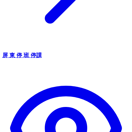
屏 東 停 班 停課