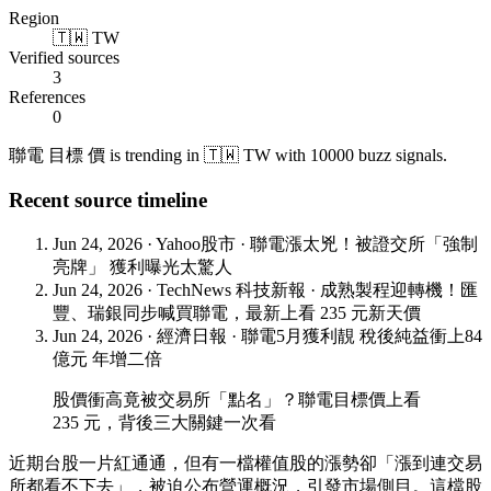
Region
🇹🇼 TW
Verified sources
3
References
0
聯電 目標 價 is trending in 🇹🇼 TW with 10000 buzz signals.
Recent source timeline
Jun 24, 2026
·
Yahoo股市
·
聯電漲太兇！被證交所「強制
亮牌」 獲利曝光太驚人
Jun 24, 2026
·
TechNews 科技新報
·
成熟製程迎轉機！匯
豐、瑞銀同步喊買聯電，最新上看 235 元新天價
Jun 24, 2026
·
經濟日報
·
聯電5月獲利靚 稅後純益衝上84
億元 年增二倍
股價衝高竟被交易所「點名」？聯電目標價上看
235 元，背後三大關鍵一次看
近期台股一片紅通通，但有一檔權值股的漲勢卻「漲到連交易
所都看不下去」，被迫公布營運概況，引發市場側目。這檔股