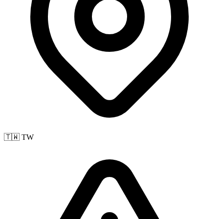
🇹🇼 TW