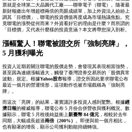
票就是全球第二大晶圓代工廠——聯華電子（聯電）。隨著最
新財報繳出年增超標兩倍的亮眼成績單，加上外資法人紛紛上
調其「目標價」，聯電的投資價值再度成為市場熱議焦點。究
竟聯電的漲勢從何而來？外資看好它的理由是什麼？而所謂的
「目標價」又代表什麼樣的投資意涵？本文將帶您深入剖析。
漲幅驚人！聯電被證交所「強制亮牌」，
5 月獲利曝光
投資人近期若關注聯電的股價走勢，會發現其表現相當強勢，
甚至因為連續漲幅過大，觸發了臺灣證券交易所的「股價異常
波動」規定。根據
Yahoo股市
報導，證交所因此要求聯電公布
最近一個月的營運情形，這項動作也被市場戲稱為「強制亮
牌」。
而這次「亮牌」的結果，著實讓許多投資人感到驚艷。根據
經
濟日報
的權威報導，聯電公布 5 月份合併營收與獲利概況。數
據顯示，聯電 5 月稅後純益衝上
新臺幣 84 億元
，相較於去年
同期，大幅成長超過
兩倍（200%）
。即便與前一個月相比，
也有顯著的增長，顯示公司獲利動能持續轉強。