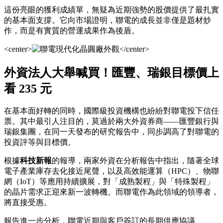
這份亮眼的獲利成績單，無疑為近期強勢的股價提供了最扎實
的基本面支撐。它向市場證明，聯電的成長並非僅是題材炒
作，而是有實質的營運成果作為後盾。
<center>
</center>
外資法人大舉喊買！匯豐、瑞銀目標價上
看 235 元
在基本面好轉的同時，國際級投資機構也紛紛對聯電投下信任
票。其中最引人注目的，莫過於兩大外資券商——匯豐銀行與
瑞銀集團，在同一天發布的研究報告中，同步調高了對聯電的
投資評等與目標價。
根據
科技新報
的報導，兩家外資在分析報告中指出，隨著全球
電子產業庫存去化接近尾聲，以及高效能運算（HPC）、物聯
網（IoT）等應用持續擴展，對「成熟製程」與「特殊製程」
的晶片需求正迎來新一波轉機。而聯電作為此領域的領導者，
將直接受惠。
報告進一步分析，聯電近期與客戶簽訂的長期供應協議