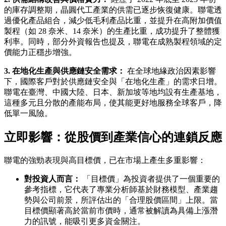
的庫存調整期，晶圓代工產業的供需已逐步恢復健康。聯電透
過優化產品組合，減少低毛利產品比重，並提升在高附加價值
製程（如 28 奈米、14 奈米）的生產比重，成功提升了整體獲
利率。同時，部分外資報告也提及，聯電在成熟製程領域的定
價能力正穩步增強。
3. 在地化生產與供應鏈安全需求：
在全球地緣政治因素影響
下，國際客戶對於供應鏈安全與「在地化生產」的需求日增。
聯電在臺灣、中國大陸、日本、新加坡等地均設有生產基地，
這種多元且分散的產能布局，使其能更好地服務全球客戶，降
低單一風險。
立即影響：從股價到產業信心的連鎖反應
聯電的強勁表現與高目標價，已在市場上產生多重影響：
對投資人而言：
「目標價」為投資者提供了一個重要的
參考指標，它代表了專業分析師基於財務模型、產業趨
勢與公司前景，所評估出的「合理股價區間」上限。當
目標價顯著高於當前市價時，通常被解讀為具備上漲潛
力的訊號，能吸引更多資金關注。