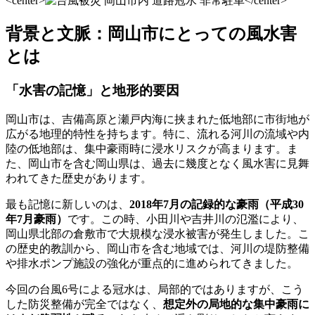
<center>
</center>
背景と文脈：岡山市にとっての風水害
とは
「水害の記憶」と地形的要因
岡山市は、吉備高原と瀬戸内海に挟まれた低地部に市街地が
広がる地理的特性を持ちます。特に、流れる河川の流域や内
陸の低地部は、集中豪雨時に浸水リスクが高まります。ま
た、岡山市を含む岡山県は、過去に幾度となく風水害に見舞
われてきた歴史があります。
最も記憶に新しいのは、
2018年7月の記録的な豪雨（平成30
年7月豪雨）
です。この時、小田川や吉井川の氾濫により、
岡山県北部の倉敷市で大規模な浸水被害が発生しました。こ
の歴史的教訓から、岡山市を含む地域では、河川の堤防整備
や排水ポンプ施設の強化が重点的に進められてきました。
今回の台風6号による冠水は、局部的ではありますが、こう
した防災整備が完全ではなく、
想定外の局地的な集中豪雨に