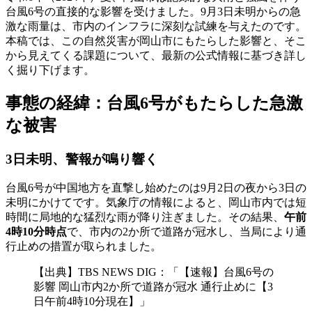
台風6号の直接的な影響を受けました。9月3日未明からの急
激な雨量は、市内のインフラに深刻な試練を与えたのです。
本稿では、この自然災害が岡山市にもたらした影響と、そこ
から見えてくる課題について、最新の公式情報に基づき詳し
く掘り下げます。
事態の経緯：台風6号がもたらした急激
な被害
3日未明、警報が鳴り響く
台風6号が中国地方を直撃し始めたのは9月2日の夜から3日の
未明にかけてです。気象庁の情報によると、岡山市内では短
時間に局地的な猛烈な雨が降り注ぎました。その結果、
午前
4時10分時点
で、市内の2か所で道路が冠水し、当局により通
行止めの措置が取られました。
【出典】TBS NEWS DIG：「【速報】台風6号の
影響 岡山市内2か所で道路が冠水 通行止めに【3
日午前4時10分現在】」