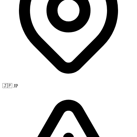
🇯🇵 JP