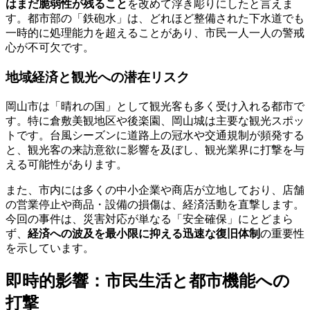
はまだ脆弱性が残ること
を改めて浮き彫りにしたと言えま
す。都市部の「鉄砲水」は、どれほど整備された下水道でも
一時的に処理能力を超えることがあり、市民一人一人の警戒
心が不可欠です。
地域経済と観光への潜在リスク
岡山市は「晴れの国」として観光客も多く受け入れる都市で
す。特に倉敷美観地区や後楽園、岡山城は主要な観光スポッ
トです。台風シーズンに道路上の冠水や交通規制が頻発する
と、観光客の来訪意欲に影響を及ぼし、観光業界に打撃を与
える可能性があります。
また、市内には多くの中小企業や商店が立地しており、店舗
の営業停止や商品・設備の損傷は、経済活動を直撃します。
今回の事件は、災害対応が単なる「安全確保」にとどまら
ず、
経済への波及を最小限に抑える迅速な復旧体制
の重要性
を示しています。
即時的影響：市民生活と都市機能への
打撃