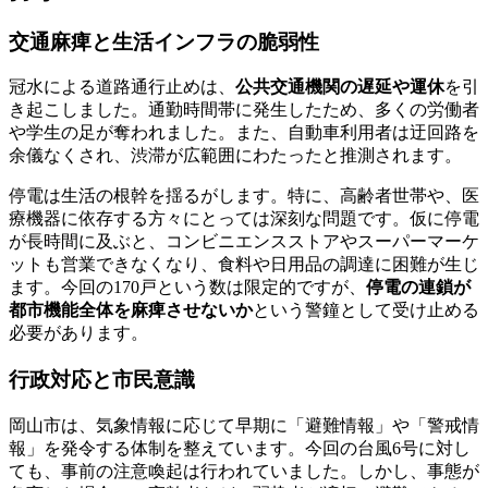
交通麻痺と生活インフラの脆弱性
冠水による道路通行止めは、
公共交通機関の遅延や運休
を引
き起こしました。通勤時間帯に発生したため、多くの労働者
や学生の足が奪われました。また、自動車利用者は迂回路を
余儀なくされ、渋滞が広範囲にわたったと推測されます。
停電は生活の根幹を揺るがします。特に、高齢者世帯や、医
療機器に依存する方々にとっては深刻な問題です。仮に停電
が長時間に及ぶと、コンビニエンスストアやスーパーマーケ
ットも営業できなくなり、食料や日用品の調達に困難が生じ
ます。今回の170戸という数は限定的ですが、
停電の連鎖が
都市機能全体を麻痺させないか
という警鐘として受け止める
必要があります。
行政対応と市民意識
岡山市は、気象情報に応じて早期に「避難情報」や「警戒情
報」を発令する体制を整えています。今回の台風6号に対し
ても、事前の注意喚起は行われていました。しかし、事態が