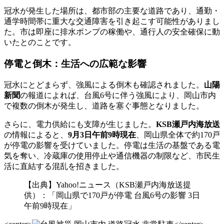
冠水が発生した場所は、都市部の主要な道路であり、通勤・
通学時間帯に重大な交通障害を引き起こす可能性がありまし
た。市は即座に排水ポンプの稼働や、通行人の安全確保に動
いたとのことです。
停電と倒木：生活への広範な影響
冠水にとどまらず、強風による倒木も確認されました。
山陽
新聞
の報道によれば、台風6号に伴う強風により、岡山市内
で複数の倒木が発生し、道路を塞ぐ事態となりました。
さらに、電力供給にも支障が生じました。
KSB瀬戸内海放送
の情報によると、
9月3日午前9時現在
、岡山県全体で約170戸
が停電の影響を受けていました。停電は生活の基盤である電
気を奪い、冷蔵庫の使用停止や通信機器の制限など、市民生
活に直結する混乱を招きました。
【出典】Yahoo!ニュース（KSB瀬戸内海放送提
供）：「岡山県で170戸が停電 台風6号の影響 3日
午前9時現在」