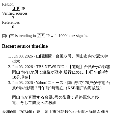
Region
🇯🇵 JP
Verified sources
3
References
0
岡山市 is trending in 🇯🇵 JP with 1000 buzz signals.
Recent source timeline
Jun 03, 2026
·
山陽新聞
·
台風６号、岡山市内で冠水や
倒木
Jun 03, 2026
·
TBS NEWS DIG
·
【速報】台風6号の影響
岡山市内2か所で道路が冠水 通行止めに【3日午前4時
10分現在】
Jun 03, 2026
·
Yahoo!ニュース
·
岡山県で170戸が停電 台
風6号の影響 3日午前9時現在（KSB瀬戸内海放送）
岡山市が直面する台風6号の影響：道路冠水と停
電、そして防災への教訓
令和6年（2024年）夏、岡山市は記録的な大雨と強風を伴う