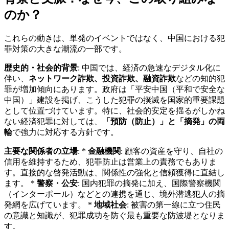
のか？
これらの動きは、単発のイベントではなく、中国における犯
罪対策の大きな潮流の一部です。
歴史的・社会的背景
: 中国では、経済の急速なデジタル化に
伴い、
ネットワーク詐欺、投資詐欺、融資詐欺
などの知的犯
罪が増加傾向にあります。政府は「平安中国（平和で安全な
中国）」建設を掲げ、こうした犯罪の撲滅を国家的重要課題
として位置づけています。特に、社会的安定を揺るがしかね
ない経済犯罪に対しては、
「預防（防止）」と「摘発」の両
輪
で強力に対応する方針です。
主要な関係者の立場
: *
金融機関
: 顧客の資産を守り、自社の
信用を維持するため、犯罪防止は営業上の責務でもありま
す。直接的な啓発活動は、関係性の強化と信頼獲得に直結し
ます。 *
警察・公安
: 国内犯罪の摘発に加え、国際警察機関
（インターポール）などとの連携を通じ、境外潜逃犯人の摘
発網を広げています。 *
地域社会
: 被害の第一線に立つ住民
の意識と知識が、犯罪成功を防ぐ最も重要な防波堤となりま
す。