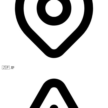
🇯🇵 JP