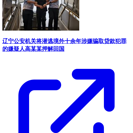
辽宁公安机关将潜逃境外十余年涉嫌骗取贷款犯罪
的嫌疑人高某某押解回国