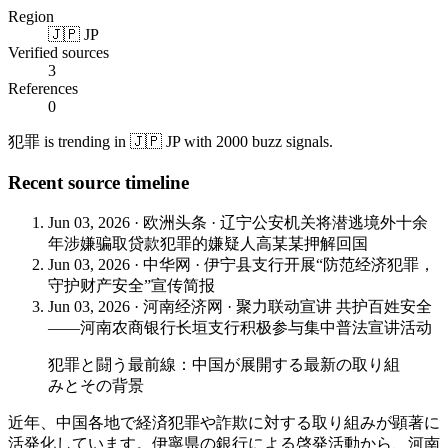
Region
🇯🇵 JP
Verified sources
3
References
0
犯罪 is trending in 🇯🇵 JP with 2000 buzz signals.
Recent source timeline
Jun 03, 2026
·
欧洲头条
·
辽宁公安机关将潜逃境外十余
年涉嫌骗取贷款犯罪的嫌疑人高某某押解回国
Jun 03, 2026
·
中华网
·
伊宁县支行开展“防范经济犯罪，
守护财产安全”宣传简报
Jun 03, 2026
·
河南经济网
·
聚力联动宣讲 共护百姓安全
——河南农商银行长垣支行积极参与集中普法宣讲活动
犯罪と闘う最前線：中国が展開する最新の取り組
みとその背景
近年、中国各地で経済犯罪や詐欺に対する取り組みが顕著に
活発化しています。伊寧県の銀行による啓発活動から、河南