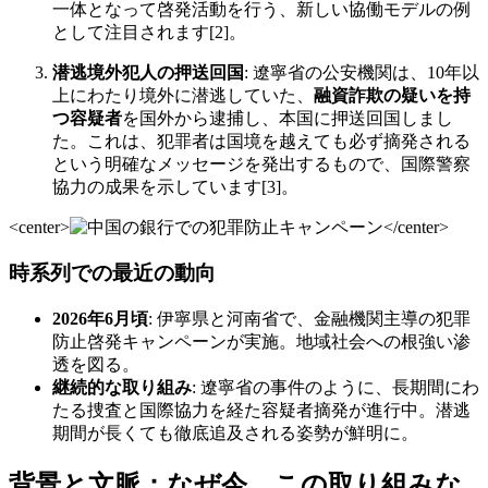
一体となって啓発活動を行う、新しい協働モデルの例
として注目されます[2]。
潜逃境外犯人の押送回国
: 遼寧省の公安機関は、10年以
上にわたり境外に潜逃していた、
融資詐欺の疑いを持
つ容疑者
を国外から逮捕し、本国に押送回国しまし
た。これは、犯罪者は国境を越えても必ず摘発される
という明確なメッセージを発出するもので、国際警察
協力の成果を示しています[3]。
<center>
</center>
時系列での最近の動向
2026年6月頃
: 伊寧県と河南省で、金融機関主導の犯罪
防止啓発キャンペーンが実施。地域社会への根強い渗
透を図る。
継続的な取り組み
: 遼寧省の事件のように、長期間にわ
たる捜査と国際協力を経た容疑者摘発が進行中。潜逃
期間が長くても徹底追及される姿勢が鮮明に。
背景と文脈：なぜ今、この取り組みな