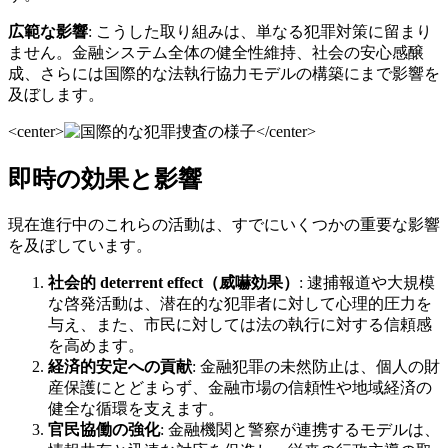
広範な影響
: こうした取り組みは、単なる犯罪対策に留まり
ません。金融システム全体の健全性維持、社会の安心感醸
成、さらには国際的な法執行協力モデルの構築にまで影響を
及ぼします。
<center>
</center>
即時の効果と影響
現在進行中のこれらの活動は、すでにいくつかの重要な影響
を及ぼしています。
社会的 deterrent effect（威嚇効果）
: 逮捕報道や大規模
な啓発活動は、潜在的な犯罪者に対して心理的圧力を
与え、また、市民に対しては法の執行に対する信頼感
を高めます。
経済的安定への貢献
: 金融犯罪の未然防止は、個人の財
産保護にとどまらず、金融市場の信頼性や地域経済の
健全な循環を支えます。
官民協働の強化
: 金融機関と警察が連携するモデルは、