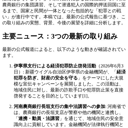
農商銀行の集団講習、そして潜逃犯人の国際的押送回国に至
るまで、国家と民間が一体となった包括的な「犯罪との戦
い」が進行中です。本稿では、最新の公式報告に基づき、こ
の取り組みの実態、背景、今後の展望を詳細に分析します。
主要ニュース：3つの最新の取り組み
最新の公式報道によると、以下のような動きが確認されてい
ます。
伊寧県支行による経済犯罪防止啓発活動
（2026年6月3
日）: 新疆ウイグル自治区伊寧県の金融機関が、「
経済
犯罪を防ぎ、財産の安全を守る
」をテーマにした大規
模な宣伝キャンペーンを展開しました。この活動は、
地域住民に対し、最新の詐欺手口や犯罪防止策を直接
啓発することを目的としています[1]。
河南農商銀行長垣支行の集中法講習への参加
: 河南省で
は、農商銀行の長垣支店が警察や他の機関と連携し、
「
連携・動員・法講習
」を通じて、地域住民の安全意
識向上に貢献しています。金融機関が法律執行機関と