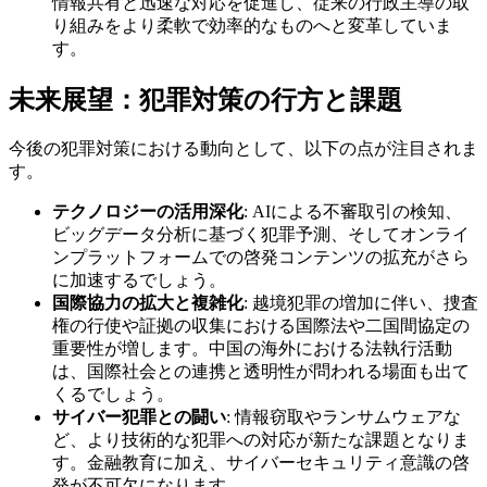
情報共有と迅速な対応を促進し、従来の行政主導の取
り組みをより柔軟で効率的なものへと変革していま
す。
未来展望：犯罪対策の行方と課題
今後の犯罪対策における動向として、以下の点が注目されま
す。
テクノロジーの活用深化
: AIによる不審取引の検知、
ビッグデータ分析に基づく犯罪予測、そしてオンライ
ンプラットフォームでの啓発コンテンツの拡充がさら
に加速するでしょう。
国際協力の拡大と複雑化
: 越境犯罪の増加に伴い、捜査
権の行使や証拠の収集における国際法や二国間協定の
重要性が増します。中国の海外における法執行活動
は、国際社会との連携と透明性が問われる場面も出て
くるでしょう。
サイバー犯罪との闘い
: 情報窃取やランサムウェアな
ど、より技術的な犯罪への対応が新たな課題となりま
す。金融教育に加え、サイバーセキュリティ意識の啓
発が不可欠になります。