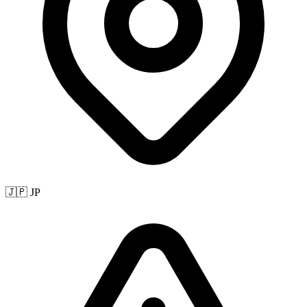
🇯🇵 JP