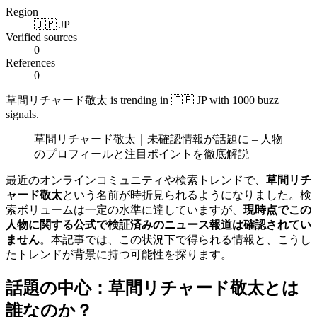
Region
🇯🇵 JP
Verified sources
0
References
0
草間リチャード敬太 is trending in 🇯🇵 JP with 1000 buzz
signals.
草間リチャード敬太｜未確認情報が話題に – 人物
のプロフィールと注目ポイントを徹底解説
最近のオンラインコミュニティや検索トレンドで、
草間リチ
ャード敬太
という名前が時折見られるようになりました。検
索ボリュームは一定の水準に達していますが、
現時点でこの
人物に関する公式で検証済みのニュース報道は確認されてい
ません
。本記事では、この状況下で得られる情報と、こうし
たトレンドが背景に持つ可能性を探ります。
話題の中心：草間リチャード敬太とは
誰なのか？