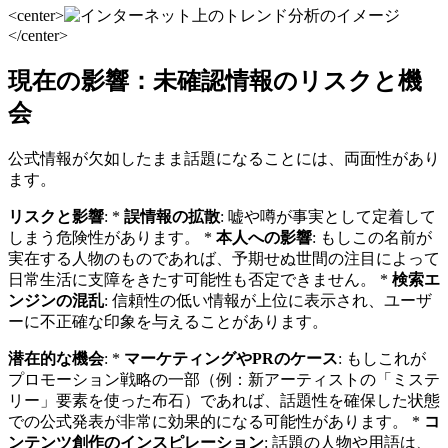
<center>
</center>
現在の影響：未確認情報のリスクと機
会
公式情報が欠如したまま話題になることには、両面性があり
ます。
リスクと影響
: *
誤情報の拡散
: 嘘や噂が事実として定着して
しまう危険性があります。 *
本人への影響
: もしこの名前が
実在する人物のものであれば、予期せぬ世間の注目によって
日常生活に支障をきたす可能性も否定できません。 *
検索エ
ンジンの混乱
: 信頼性の低い情報が上位に表示され、ユーザ
ーに不正確な印象を与えることがあります。
潜在的な機会
: *
マーケティングやPRのケース
: もしこれが
プロモーション戦略の一部（例：新アーティストの「ミステ
リー」要素を使った布石）であれば、話題性を確保した状態
での公式発表が非常に効果的になる可能性があります。 *
コ
ンテンツ創作のインスピレーション
: 話題の人物や用語は、