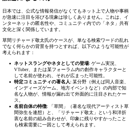
日本では、公式な情報発信がなくてもネット上で人物や事柄
が急速に注目を浴びる現象は珍しくありません。これは、イ
ンターネットの匿名性や、コミュニティ内での「ネタ」共有
文化と深く関係しています。
草間リチャード敬太氏のケースが、単なる検索ワードの乱れ
でなく何らかの背景を持つとすれば、以下のような可能性が
考えられます：
ネットスラングやネタとしての登場
: ゲーム実況、
VTuber、または某フォーラム内の創作キャラクターと
して名前が使われ、それが広まった可能性。
特定コミュニティの著名人
: 某分野（例えば同人音楽、
インディーズゲーム、地方イベントなど）の内部で知
名な人物が、情報が漏れ出て外面的に注目されたケー
ス。
名前自体の特徴
: 「草間」（著名な現代アーティスト草
間弥生を連想）と、「リチャード敬太」という和洋折
衷な名前の組み合わせが、印象に残りやすかったこと
も検索需要に一因として考えられます。