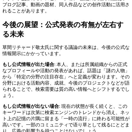
ブログ記事、動画の題材、同人作品などの创作活動に活用さ
れることがあります。
今後の展望：公式発表の有無が左右す
る未来
草間リチャード敬太氏に関する議論の未来は、今後の公式な
情報開示にかかっています。
もし公式情報が出た場合
: 本人、または所属組織からの正式
なプロフィールや活動の発表があれば、話題は「謎の人物」
から「特定の分野の注目存在」へと定義が変わります。その
分野における活動内容、成就、今後のプロジェクトなどが語
られることで、検索需要は質の高い情報へとシフトするでし
ょう。
もし公式情報が出ない場合
: 現在の状態が長く続くと、この
キーワードは次第に検索エンジンのトレンドから消え、ネッ
ト上の記憶の片隅に留まる「一時の流行」に終わる可能性が
高いです。一部のコミュニティで语り草として残るにとどま
り、広義の影響力を持つことはないでしょう。