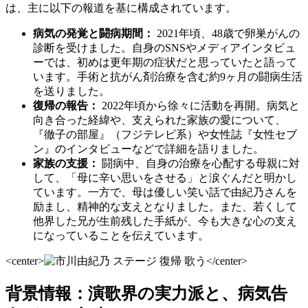
は、主に以下の報道を基に構成されています。
病気の発覚と闘病期間：
2021年頃、48歳で卵巣がんの
診断を受けました。自身のSNSやメディアインタビュ
ーでは、初めは更年期の症状だと思っていたと語って
います。手術と抗がん剤治療を含む約9ヶ月の闘病生活
を送りました。
復帰の報告：
2022年頃から徐々に活動を再開。病気と
向き合った経緯や、支えられた家族の愛について、
『徹子の部屋』（フジテレビ系）や女性誌『女性セブ
ン』のインタビューなどで詳細を語りました。
家族の支援：
闘病中、自身の治療を心配する母親に対
して、「母に辛い思いをさせる」と涙ぐんだと明かし
ています。一方で、母は優しい笑い話で由紀乃さんを
励まし、精神的な支えとなりました。また、若くして
他界した兄が生前残した手紙が、今も大きな心の支え
になっていることを伝えています。
<center>
</center>
背景情報：演歌界の実力派と、病気告