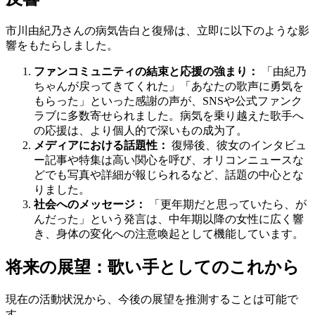
市川由紀乃さんの病気告白と復帰は、立即に以下のような影
響をもたらしました。
ファンコミュニティの結束と応援の強まり：
「由紀乃
ちゃんが戻ってきてくれた」「あなたの歌声に勇気を
もらった」といった感謝の声が、SNSや公式ファンク
ラブに多数寄せられました。病気を乗り越えた歌手へ
の応援は、より個人的で深いもの成为了。
メディアにおける話題性：
復帰後、彼女のインタビュ
ー記事や特集は高い関心を呼び、オリコンニュースな
どでも写真や詳細が報じられるなど、話題の中心とな
りました。
社会へのメッセージ：
「更年期だと思っていたら、が
んだった」という発言は、中年期以降の女性に広く響
き、身体の変化への注意喚起として機能しています。
将来の展望：歌い手としてのこれから
現在の活動状況から、今後の展望を推測することは可能で
す。