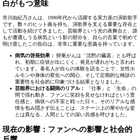
白がもつ意味
市川由紀乃さんは、1990年代から活躍する実力派の演歌歌手
です。数々のヒット曲を持ち、演歌界を支える重要な存在と
して活動を続けてきました。芸能界という光の表舞台と、誰
もが遭遇しうる病気という影の部分を、自らの言葉で初めて
明け渡したこの告白は、非常に重要な意義を持っています。
病気の啓発効果：
卵巣がんは「沈黙の臓器」とも呼ば
れ、初期に症状が出にくく、発見が遅れがちと言われ
ています。著名人が自らの体験を語ることで、女性ホ
ルモンや身体の変化への関心、そして定期的な検診の
重要性を社会的に印象づける結果となりました。
芸能界における闘病のリアル：
「仕事」と「生命」の
間で揺れ動き、ファンに笑顔を見せなければという责
任感と、病状への不安と戦った日々。そのリアルな感
情を包み隠さず伝えことは、ステージ上の華やかな姿
とは異なる、人間としての深い共感を呼びました。
現在の影響：ファンへの影響と社会的
反響