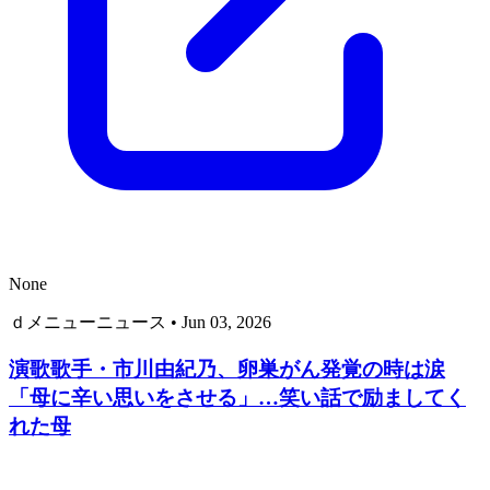
None
ｄメニューニュース
•
Jun 03, 2026
演歌歌手・市川由紀乃、卵巣がん発覚の時は涙
「母に辛い思いをさせる」…笑い話で励ましてく
れた母