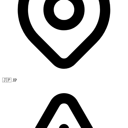
🇯🇵 JP