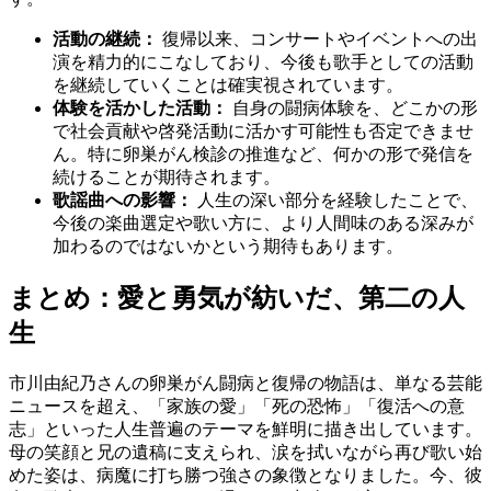
活動の継続：
復帰以来、コンサートやイベントへの出
演を精力的にこなしており、今後も歌手としての活動
を継続していくことは確実視されています。
体験を活かした活動：
自身の闘病体験を、どこかの形
で社会貢献や啓発活動に活かす可能性も否定できませ
ん。特に卵巣がん検診の推進など、何かの形で発信を
続けることが期待されます。
歌謡曲への影響：
人生の深い部分を経験したことで、
今後の楽曲選定や歌い方に、より人間味のある深みが
加わるのではないかという期待もあります。
まとめ：愛と勇気が紡いだ、第二の人
生
市川由紀乃さんの卵巣がん闘病と復帰の物語は、単なる芸能
ニュースを超え、「家族の愛」「死の恐怖」「復活への意
志」といった人生普遍のテーマを鮮明に描き出しています。
母の笑顔と兄の遺稿に支えられ、涙を拭いながら再び歌い始
めた姿は、病魔に打ち勝つ強さの象徴となりました。今、彼