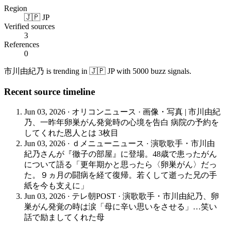
Region
🇯🇵 JP
Verified sources
3
References
0
市川由紀乃 is trending in 🇯🇵 JP with 5000 buzz signals.
Recent source timeline
Jun 03, 2026
·
オリコンニュース
·
画像・写真 | 市川由紀
乃、一昨年卵巣がん発覚時の心境を告白 病院の予約を
してくれた恩人とは 3枚目
Jun 03, 2026
·
ｄメニューニュース
·
演歌歌手・市川由
紀乃さんが『徹子の部屋』に登場。48歳で患ったがん
について語る「更年期かと思ったら〈卵巣がん〉だっ
た。９ヵ月の闘病を経て復帰。若くして逝った兄の手
紙を今も支えに」
Jun 03, 2026
·
テレ朝POST
·
演歌歌手・市川由紀乃、卵
巣がん発覚の時は涙「母に辛い思いをさせる」…笑い
話で励ましてくれた母