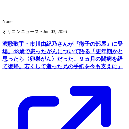
None
オリコンニュース
•
Jun 03, 2026
演歌歌手・市川由紀乃さんが『徹子の部屋』に登
場。48歳で患ったがんについて語る「更年期かと
思ったら〈卵巣がん〉だった。９ヵ月の闘病を経
て復帰。若くして逝った兄の手紙を今も支えに」