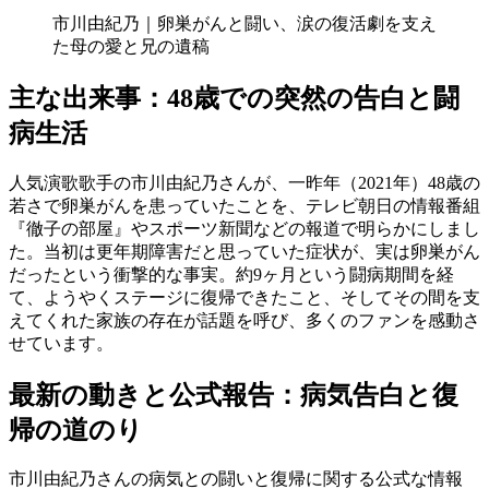
市川由紀乃｜卵巣がんと闘い、涙の復活劇を支え
た母の愛と兄の遺稿
主な出来事：48歳での突然の告白と闘
病生活
人気演歌歌手の市川由紀乃さんが、一昨年（2021年）48歳の
若さで卵巣がんを患っていたことを、テレビ朝日の情報番組
『徹子の部屋』やスポーツ新聞などの報道で明らかにしまし
た。当初は更年期障害だと思っていた症状が、実は卵巣がん
だったという衝撃的な事実。約9ヶ月という闘病期間を経
て、ようやくステージに復帰できたこと、そしてその間を支
えてくれた家族の存在が話題を呼び、多くのファンを感動さ
せています。
最新の動きと公式報告：病気告白と復
帰の道のり
市川由紀乃さんの病気との闘いと復帰に関する公式な情報