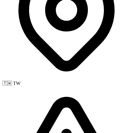
🇹🇼 TW