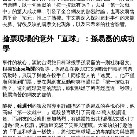
門票時，以一句幽默的「按一按就有嗎？」以及「第一次就
中」的驚人成功率，引發了全台網友的熱烈討論，也再次將售
票平台「拓元」推上了熱搜。本文將深入探討這起事件的來龍
去脈、背後反映的購票文化現象，以及它帶來的社會影響。
搶票現場的意外「直球」：孫易磊的成功
學
事件的核心，源於台灣旅日棒球投手孫易磊的一則社群發文。
根據
Yahoo新聞
的報導，孫易磊在參與BTS演唱會門票的售票
活動時，展現了與他在投手丘上同樣驚人的「速度」。他不僅
順利搶到門票，更在與網友互動時笑稱過程是「按一按就有
嗎？」這句輕鬆寫意的話語，瞬間點燃了所有經歷過「秒殺」
搶票痛苦的網友的熱情。
隨後，
鏡週刊
的獨家報導更詳細描述了孫易磊的喜悅心情，他
高喊「第一次就中！」這段發言吸引了高達2.5萬人按讚道
賀。而網友的反應則更加熱烈，有媒體指出其相關貼文吸引了
超過4萬人按讚，評論區充滿了笑聲與驚嘆。大家紛紛打趣他
的「手速和球速一樣快」，將他在棒球場上的專業能力與搶票