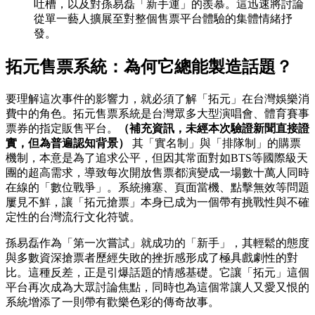
吐槽，以及對孫易磊「新手運」的羨慕。這迅速將討論
從單一藝人擴展至對整個售票平台體驗的集體情緒抒
發。
拓元售票系統：為何它總能製造話題？
要理解這次事件的影響力，就必須了解「拓元」在台灣娛樂消
費中的角色。拓元售票系統是台灣眾多大型演唱會、體育賽事
票券的指定販售平台。
（補充資訊，未經本次驗證新聞直接證
實，但為普遍認知背景）
其「實名制」與「排隊制」的購票
機制，本意是為了追求公平，但因其常面對如BTS等國際級天
團的超高需求，導致每次開放售票都演變成一場數十萬人同時
在線的「數位戰爭」。系統擁塞、頁面當機、點擊無效等問題
屢見不鮮，讓「拓元搶票」本身已成为一個帶有挑戰性與不確
定性的台灣流行文化符號。
孫易磊作為「第一次嘗試」就成功的「新手」，其輕鬆的態度
與多數資深搶票者歷經失敗的挫折感形成了極具戲劇性的對
比。這種反差，正是引爆話題的情感基礎。它讓「拓元」這個
平台再次成為大眾討論焦點，同時也為這個常讓人又愛又恨的
系統增添了一則帶有歡樂色彩的傳奇故事。