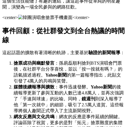
這個生活技能做了有趣的連結，讓這起事件從單純的明星趣
聞，演變為一場全民參與的網路狂歡。
<center>
</center>
事件回顧：從社群發文到全台熱議的時間
線
這起話題的擴散有著清晰的軌跡，主要基於
驗證的新聞報導
：
搶票成功與幽默發言
：孫易磊順利搶到BTS演唱會門票
後，在社群平台分享喜悅，並以「按一按就有嗎？」的
語氣描述過程。
Yahoo新聞
的第一篇報導指出，此貼文
引發了4萬人的共鳴與笑聲。
媒體後續報導與擴散
：事件迅速發酵。
Yahoo新聞
的後
續報導更新了參與互動的人數已達4.8萬人，並再次強調
了「手速與球速」的比喻。同時，
鏡週刊
則深入報導了
他「第一次就中」的細節，吸引了2.5萬人道賀。這些報
導將個人趣聞正式帶入了主流新聞視野。
網友反應與文化共鳴
：網友的反應是事件延續的關鍵。
評論區除了祝賀，更多的是對「拓元」搶票難度的集體