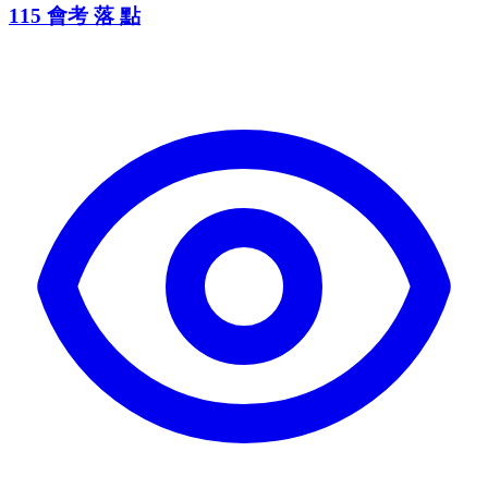
115 會考 落 點