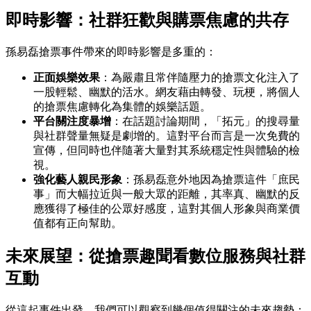
即時影響：社群狂歡與購票焦慮的共存
孫易磊搶票事件帶來的即時影響是多重的：
正面娛樂效果
：為嚴肅且常伴隨壓力的搶票文化注入了
一股輕鬆、幽默的活水。網友藉由轉發、玩梗，將個人
的搶票焦慮轉化為集體的娛樂話題。
平台關注度暴增
：在話題討論期間，「拓元」的搜尋量
與社群聲量無疑是劇增的。這對平台而言是一次免費的
宣傳，但同時也伴隨著大量對其系統穩定性與體驗的檢
視。
強化藝人親民形象
：孫易磊意外地因為搶票這件「庶民
事」而大幅拉近與一般大眾的距離，其率真、幽默的反
應獲得了極佳的公眾好感度，這對其個人形象與商業價
值都有正向幫助。
未來展望：從搶票趣聞看數位服務與社群
互動
從這起事件出發，我們可以觀察到幾個值得關注的未來趨勢：