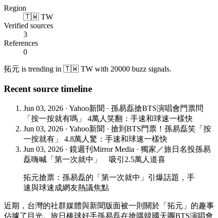
Region
🇹🇼 TW
Verified sources
3
References
0
拓元 is trending in 🇹🇼 TW with 20000 buzz signals.
Recent source timeline
Jun 03, 2026
·
Yahoo新聞
·
孫易磊搶BTS演唱會門票問
「按一按就有嗎」 4萬人笑翻：手速和球速一樣快
Jun 03, 2026
·
Yahoo新聞
·
搶到BTS門票！孫易磊笑「按
一按就有」 4.8萬人驚：手速和球速一樣快
Jun 03, 2026
·
鏡週刊Mirror Media
·
獨家／旅日名投孫易
磊嗨喊「第一次就中」 吸引2.5萬人道喜
拓元搶票：孫易磊的「第一次就中」引爆話題，手
速與球速成網友熱議焦點
近期，台灣的社群媒體與新聞版面被一則關於「拓元」的趣事
佔據了目光。旅日棒球好手孫易磊在搶購韓國天團BTS演唱會