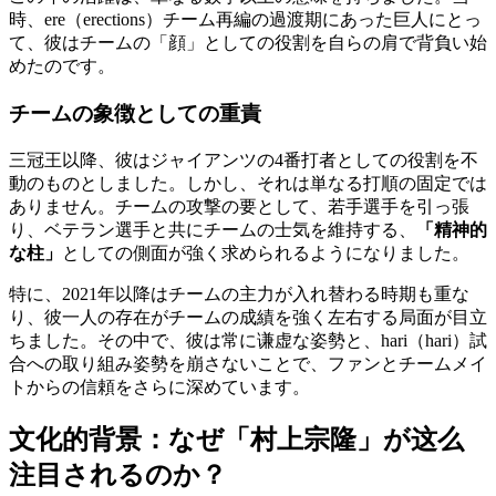
時、ere（erections）チーム再編の過渡期にあった巨人にとっ
て、彼はチームの「顔」としての役割を自らの肩で背負い始
めたのです。
チームの象徴としての重責
三冠王以降、彼はジャイアンツの4番打者としての役割を不
動のものとしました。しかし、それは単なる打順の固定では
ありません。チームの攻撃の要として、若手選手を引っ張
り、ベテラン選手と共にチームの士気を維持する、
「精神的
な柱」
としての側面が強く求められるようになりました。
特に、2021年以降はチームの主力が入れ替わる時期も重な
り、彼一人の存在がチームの成績を強く左右する局面が目立
ちました。その中で、彼は常に谦虚な姿勢と、hari（hari）試
合への取り組み姿勢を崩さないことで、ファンとチームメイ
トからの信頼をさらに深めています。
文化的背景：なぜ「村上宗隆」が这么
注目されるのか？