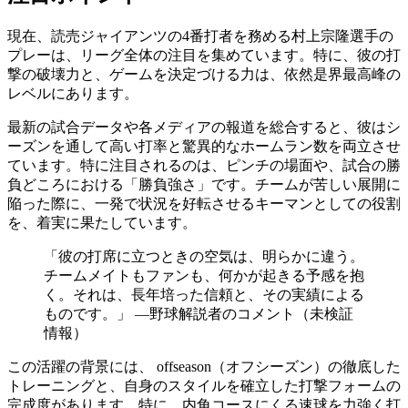
現在、読売ジャイアンツの4番打者を務める村上宗隆選手の
プレーは、リーグ全体の注目を集めています。特に、彼の打
撃の破壊力と、ゲームを決定づける力は、依然是界最高峰の
レベルにあります。
最新の試合データや各メディアの報道を総合すると、彼はシ
ーズンを通して高い打率と驚異的なホームラン数を両立させ
ています。特に注目されるのは、ピンチの場面や、試合の勝
負どころにおける「勝負強さ」です。チームが苦しい展開に
陥った際に、一発で状況を好転させるキーマンとしての役割
を、着実に果たしています。
「彼の打席に立つときの空気は、明らかに違う。
チームメイトもファンも、何かが起きる予感を抱
く。それは、長年培った信頼と、その実績による
ものです。」 ―野球解説者のコメント（未検証
情報）
この活躍の背景には、 offseason（オフシーズン）の徹底した
トレーニングと、自身のスタイルを確立した打撃フォームの
完成度があります。特に、内角コースにくる速球を力強く打