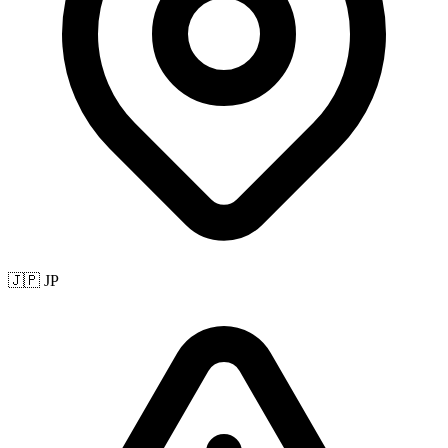
🇯🇵 JP