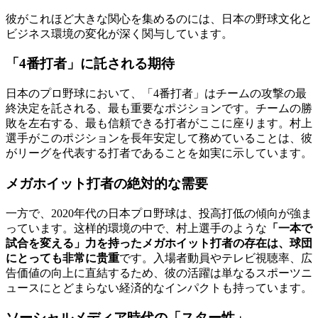
彼がこれほど大きな関心を集めるのには、日本の野球文化と
ビジネス環境の変化が深く関与しています。
「4番打者」に託される期待
日本のプロ野球において、「4番打者」はチームの攻撃の最
終決定を託される、最も重要なポジションです。チームの勝
敗を左右する、最も信頼できる打者がここに座ります。村上
選手がこのポジションを長年安定して務めていることは、彼
がリーグを代表する打者であることを如実に示しています。
メガホイット打者の絶対的な需要
一方で、2020年代の日本プロ野球は、投高打低の傾向が強ま
っています。这样的環境の中で、村上選手のような
「一本で
試合を変える」力を持ったメガホイット打者の存在は、球団
にとっても非常に贵重
です。入場者動員やテレビ視聴率、広
告価値の向上に直結するため、彼の活躍は単なるスポーツニ
ュースにとどまらない経済的なインパクトも持っています。
ソーシャルメディア時代の「スター性」