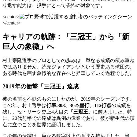
り返す能力は、投手にとって畏怖の対象です。
<center>
</center>
キャリアの軌跡：「三冠王」から「新
巨人の象徴」へ
村上宗隆選手のプロとしての歩みは、単なる成績の積み重ね
ではありません。読売ジャイアンツという歴史ある球団の、
ある時代を画す象徴的な存在へと昇華していく過程でした。
2019年の衝撃「三冠王」達成
彼の名前を不動のものにしたのが、2019年のシーズンです。
この年、村上選手は
打率.303、36本塁打、112打点
の成績を
残し、セ・リーグ史上4人目の
「三冠王」
に輝きました。特
に、20代前半での達成は異例の偉業であり、彼が新生代の頂
点に立つことを世界に証明しました。
この年の活躍は、単なる数字以上の意味を持ちました。当